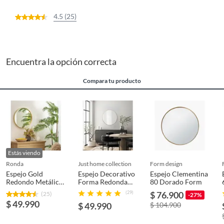
4.5 (25)
Encuentra la opción correcta
Compara tu producto
Estás viendo
ronda
just home collection
form design
Espejo Gold
Espejo Decorativo
Espejo Clementina
Redondo Metálico
Forma Redonda
80 Dorado Form
50 cm
90x90 cm Dorado
(29)
$ 76.900
(25)
-27%
$ 49.990
$ 49.990
$ 104.900