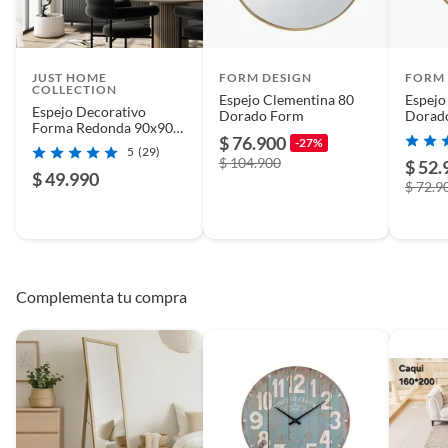
JUST HOME
FORM DESIGN
FORM 
COLLECTION
Espejo Clementina 80
Espejo
Espejo Decorativo
Dorado Form
Dorad
Forma Redonda 90x90
$ 76.900
cm Dorado
-27%
5
(29)
$ 104.900
$ 52.
$ 49.990
$ 72.9
Complementa tu compra