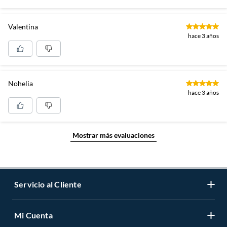
Valentina
hace 3 años
Nohelia
hace 3 años
Mostrar más evaluaciones
Servicio al Cliente
Mi Cuenta
Contáctanos