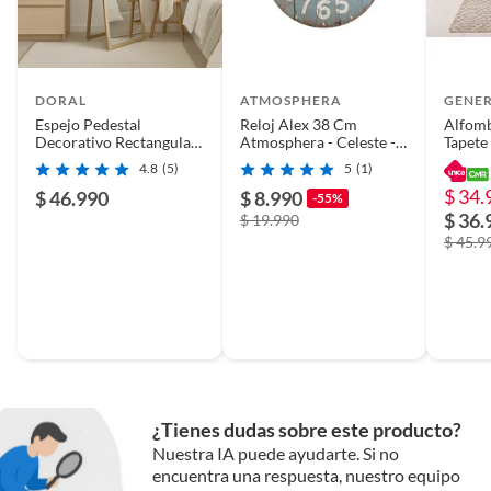
DORAL
ATMOSPHERA
GENE
Espejo Pedestal
Reloj Alex 38 Cm
Alfomb
Decorativo Rectangular
Atmosphera - Celeste -
Tapete
46x156 cm Negro
Tamano Unico
160x2
4.8
(5)
5
(1)
$ 34.
$ 46.990
$ 8.990
-55%
$ 36.
$ 19.990
$ 45.9
¿Tienes dudas sobre este producto?
Nuestra IA puede ayudarte. Si no
encuentra una respuesta, nuestro equipo