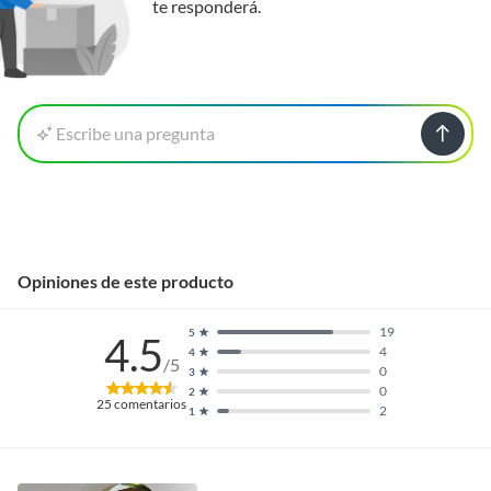
te responderá.
Escribe una pregunta
Opiniones de este producto
19
5
4.5
4
4
/5
0
3
0
2
25
comentarios
2
1