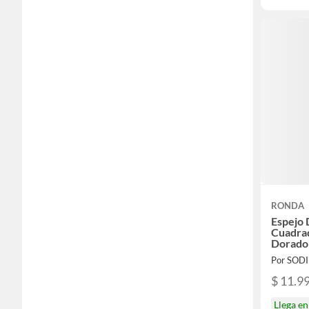
RONDA
Espejo 
Cuadra
Dorado 
Por SOD
$ 11.9
Llega e