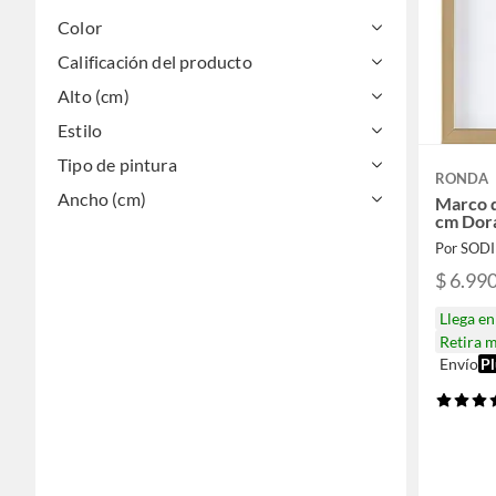
Color
Calificación del producto
Alto (cm)
Estilo
Tipo de pintura
RONDA
Ancho (cm)
Marco d
cm Dor
Por SOD
$ 6.99
Llega e
Retira 
Envío
Pl