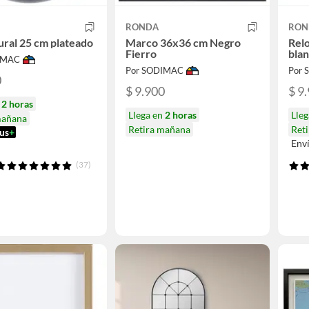
RONDA
RON
ural 25 cm plateado
Marco 36x36 cm Negro
Rel
Fierro
bla
IMAC
Por SODIMAC
Por
0
$ 9.900
$ 9
n
2 horas
Llega en
2 horas
Lle
mañana
Retira mañana
Ret
us
+
Env
(37)