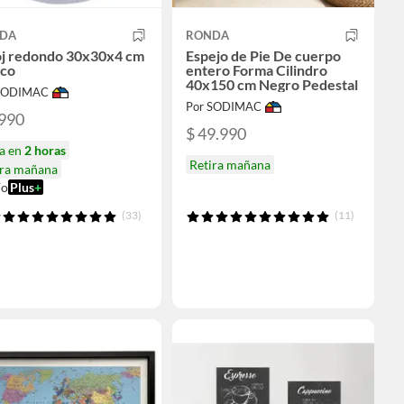
DA
RONDA
oj redondo 30x30x4 cm
Espejo de Pie De cuerpo
nco
entero Forma Cilindro
40x150 cm Negro Pedestal
 SODIMAC
Por SODIMAC
.990
$ 49.990
ga en
2 horas
Retira mañana
ira mañana
ío
Plus
+
(33)
(11)