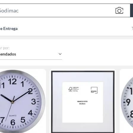
Search
Bar
de Entrega
r por
:
endados