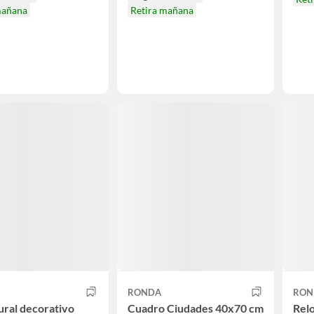
mañana
Retira mañana
RONDA
RON
ural decorativo
Cuadro Ciudades 40x70 cm
Relo