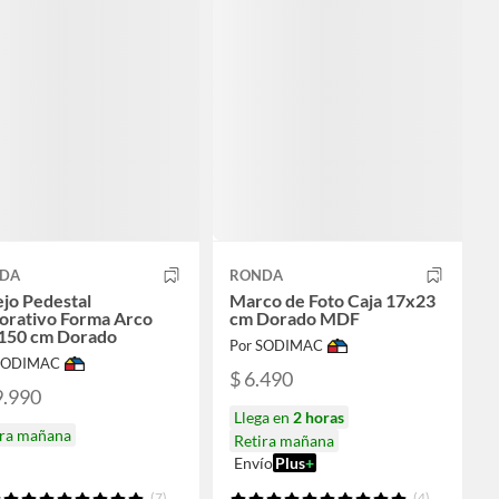
DA
RONDA
jo Pedestal
Marco de Foto Caja 17x23
orativo Forma Arco
cm Dorado MDF
150 cm Dorado
Por SODIMAC
 SODIMAC
$ 6.490
9.990
Llega en
2 horas
ira mañana
Retira mañana
Envío
Plus
+
(7)
(4)