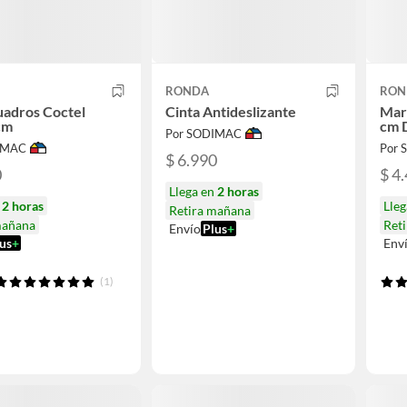
RONDA
RON
uadros Coctel
Cinta Antideslizante
Mar
cm
cm 
Por SODIMAC
IMAC
Por
$ 6.990
0
$ 4
Llega en
2 horas
n
2 horas
Lle
Retira mañana
mañana
Ret
Envío
Plus
+
us
+
Env
(1)