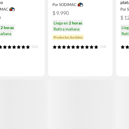
no
plat
Por SODIMAC
IMAC
Por
$ 9.990
0
$ 1
Llega en
2 horas
n
2 horas
Lle
Retira mañana
mañana
Ret
Productos Surtidos
(21)
(15)