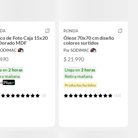
DA
RONDA
co de Foto Caja 15x20
Óleos 70x70 cm diseño
Dorado MDF
colores surtidos
 SODIMAC
Por SODIMAC
.490
$ 21.990
ga en
2 horas
Llega en
2 horas
ira mañana
Retira mañana
ío
Plus
+
Productos Surtidos
(3)
(10)