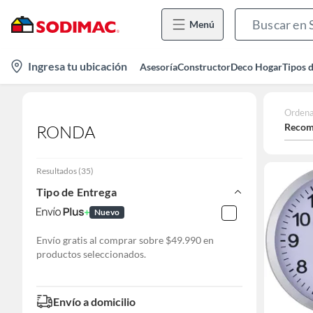
Menú
location-
Ingresa tu ubicación
Asesoría
Constructor
Deco Hogar
Tipos 
icon
Ordena
Recom
RONDA
Resultados
(
35
)
Tipo de Entrega
Nuevo
Envío gratis al comprar sobre $49.990 en
productos seleccionados.
Envío a domicilio