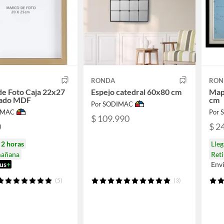
RONDA
RON
e Foto Caja 22x27
Espejo catedral 60x80 cm
Map
ado MDF
cm
Por SODIMAC
IMAC
Por
$ 109.990
0
$ 2
n
2 horas
Lle
mañana
Ret
us
+
Env
(5)
(3)