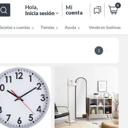
0
Hola
,
Mi
cuenta
Inicia sesión
Tarjetas y cuentas
Tiendas
Ayuda
Vende en Sodimac
1