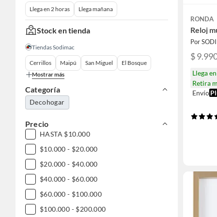
Llega en 2 horas
Llega mañana
RONDA
Reloj m
Stock en tienda
Por SOD
Tiendas Sodimac
$ 9.99
Cerrillos
Maipú
San Miguel
El Bosque
Llega e
Mostrar más
Retira 
Categoría
Envío
Pl
Decohogar
Precio
HASTA $10.000
$10.000 - $20.000
$20.000 - $40.000
$40.000 - $60.000
$60.000 - $100.000
$100.000 - $200.000