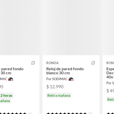
RONDA
RON
e pared fondo
Reloj de pared fondo
Espe
 30 cm
blanco 30 cm
Dec
40x
IMAC
Por SODIMAC
Por
90
$ 12.990
$ 4
n
2 horas
Retira mañana
Ret
mañana
(4)
(7)