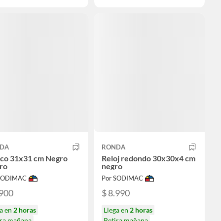
DA
RONDA
co 31x31 cm Negro
Reloj redondo 30x30x4 cm
ro
negro
 SODIMAC
Por SODIMAC
.900
$ 8.990
ga en
2 horas
Llega en
2 horas
ira mañana
Retira mañana