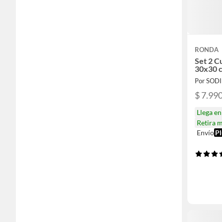
RONDA
Set 2 C
30x30 
Por SOD
$ 7.99
Llega e
Retira 
Envío
Pl