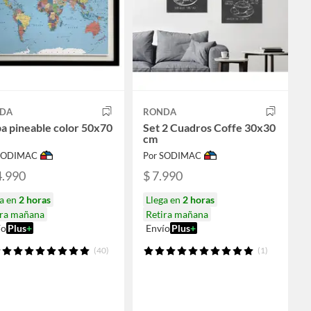
DA
RONDA
a pineable color 50x70
Set 2 Cuadros Coffe 30x30
cm
 SODIMAC
Por SODIMAC
4.990
$ 7.990
ga en
2 horas
Llega en
2 horas
ira mañana
Retira mañana
ío
Plus
+
Envío
Plus
+
(40)
(1)