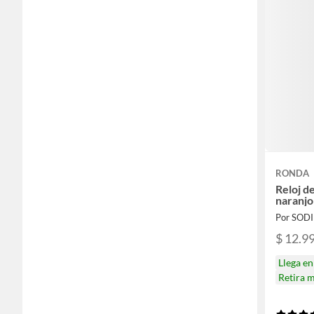
RONDA
Reloj d
naranjo
Por SOD
$ 12.9
Llega e
Retira 