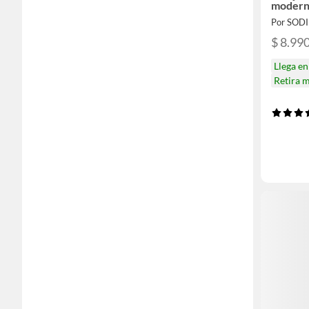
moder
Por SOD
$ 8.99
Llega e
Retira 