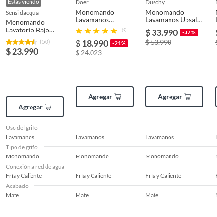
Estás viendo
doer
duschy
Monomando
Monomando
sensi dacqua
Lavamanos
Lavamanos Upsala
Monomando
Altura del grifo
Baja
Portoviejo Negra
Black
Lavatorio Bajo
(9)
$ 33.990
-37%
Milán Negro
(50)
$ 18.990
$ 53.990
-21%
$ 23.990
$ 24.023
Mecanismo de
Automático
accionamiento
Colección
Milán
Agregar
Agregar
Agregar
Uso del grifo
Lavamanos
Lavamanos
Lavamanos
Tipo de grifo
Monomando
Monomando
Monomando
Conexión a red de agua
Fría y Caliente
Fría y Caliente
Fría y Caliente
Acabado
Mate
Mate
Mate