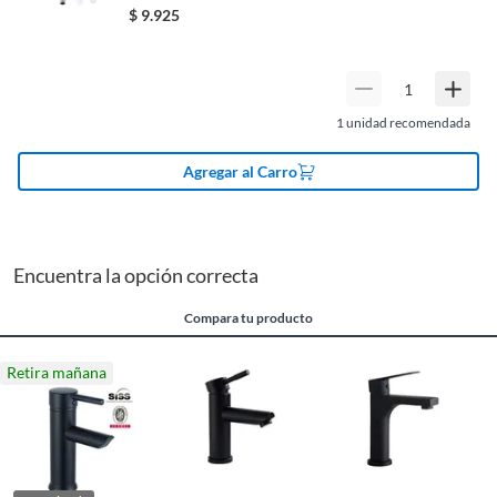
Este monomando destaca por su construcción en latón,
$
9.925
asegurando durabilidad y resistencia. Cuenta con un
cartucho cerámico que garantiza un funcionamiento
Cartucho cerámico
Sí
suave y preciso, además de incorporar tecnología de
ahorro de agua con un consumo de solo 6.04 l/min. Su
instalación es rápida y sencilla, y su conexión a red de
1
unidad recomendada
Número de llaves
1
agua fría y caliente te ofrece total comodidad. La
colección Milán te trae un diseño vanguardista con forma
Agregar al Carro
de cabezal redonda y manija tipo lever, ideal para
Cuenta con ahorro de
Sí
lavamanos.
agua
Encuentra la opción correcta
Características
Ahorro de agua, Cartucho
Compara tu producto
cerámico, Conexión a red de
agua fría y caliente
Retira mañana
Uso del grifo
Lavamanos
Tipo de fijación
Rápida