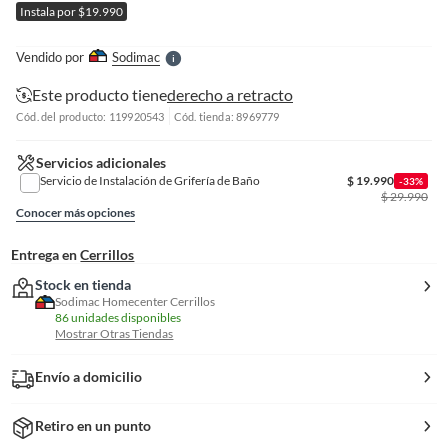
Instala por $19.990
l
l
e
Vendido por
Sodimac
S
Este producto tiene
derecho a retracto
Cód. del producto: 119920543
Cód. tienda: 8969779
Servicios adicionales
Servicio de Instalación de Grifería de Baño
$
19.990
-33%
$
29.990
Conocer más opciones
Entrega en
Cerrillos
Stock en tienda
Sodimac Homecenter Cerrillos
86 unidades disponibles
Mostrar Otras Tiendas
Envío a domicilio
Retiro en un punto