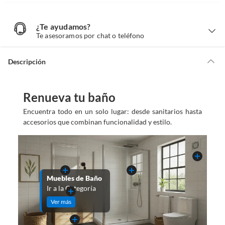
¿Te ayudamos?
¿
T
Te asesoramos por chat o teléfono
e
a
y
u
d
Descripción
a
m
o
s
?
Renueva tu baño
Encuentra todo en un solo lugar: desde sanitarios hasta
accesorios que combinan funcionalidad y estilo.
Muebles de Baño
Ir a la Categoría
Ver más