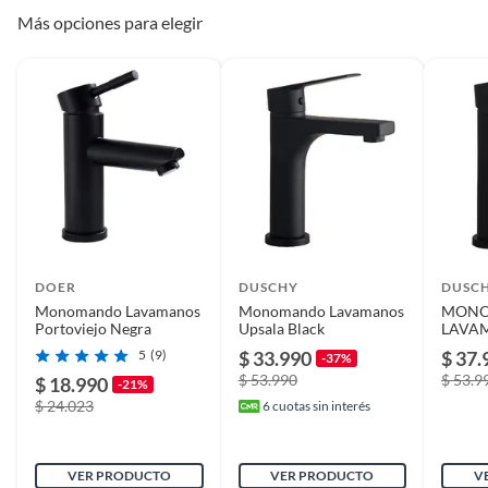
Más opciones para elegir
DOER
DUSCHY
DUSC
Monomando Lavamanos
Monomando Lavamanos
MON
Portoviejo Negra
Upsala Black
LAVA
MATTE
5
(9)
$ 33.990
$ 37.
-37%
START
$ 53.990
$ 53.9
$ 18.990
-21%
$ 24.023
6
cuotas sin interés
VER PRODUCTO
VER PRODUCTO
V