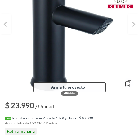
Arma tu proyecto
$ 23.990
/ Unidad
o
f
6
cuotas sin interés
Abre tu CMR y ahorra $10.000
n
Acumula hasta
159
CMR Puntos
I
Retira mañana
r
e