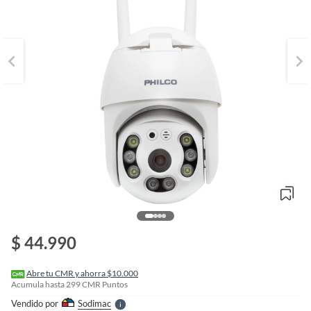
o
f
n
$ 44.990
I
r
e
l
Abre tu CMR y ahorra $10.000
l
Acumula hasta
299
CMR Puntos
e
Vendido por
Sodimac
S