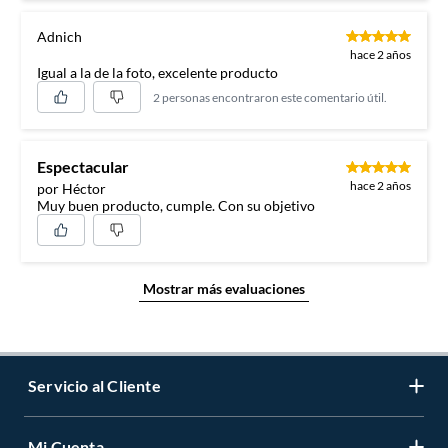
Adnich
hace 2 años
Igual a la de la foto, excelente producto
2 personas encontraron este comentario útil.
Espectacular
hace 2 años
por Héctor
Muy buen producto, cumple. Con su objetivo
Mostrar más evaluaciones
Servicio al Cliente
Mi Cuenta
Contáctanos