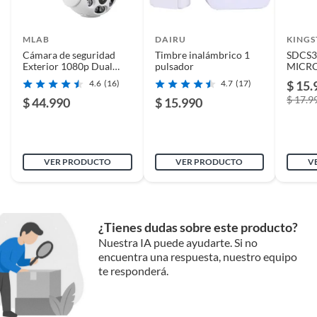
MLAB
DAIRU
KING
Cámara de seguridad
Timbre inalámbrico 1
SDCS3
Exterior 1080p Dual
pulsador
MICR
Band 2.4 / 5.0 Ghz
SELEC
4.6
(16)
4.7
(17)
$ 15.
100MB
$ 17.9
$ 44.990
$ 15.990
VER PRODUCTO
VER PRODUCTO
V
¿Tienes dudas sobre este producto?
Nuestra IA puede ayudarte. Si no
encuentra una respuesta, nuestro equipo
te responderá.