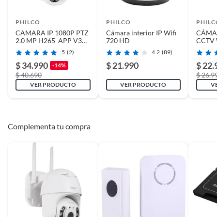
Alcance
20 m
PHILCO
PHILCO
PHILC
CAMARA IP 1080P PTZ
Cámara interior IP Wifi
CÁMA
Largo
20 cm
2.0 MP H265 APP V380
720 HD
CCTV 
PHILCO
AMPO
5
(2)
4.2
(89)
W9120
Ángulo de visión
355
BLAN
$ 34.990
$ 21.990
$ 22.
-14%
$ 40.690
$ 26.9
VER PRODUCTO
VER PRODUCTO
V
Alto
12 cm
Cantidad de cámaras
1
Complementa tu compra
soportadas