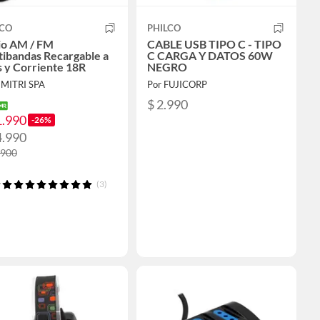
LCO
PHILCO
io AM / FM
CABLE USB TIPO C - TIPO
tibandas Recargable a
C CARGA Y DATOS 60W
s y Corriente 18R
NEGRO
EMITRI SPA
Por FUJICORP
$ 2.990
1.990
-26%
4.990
.900
(3)