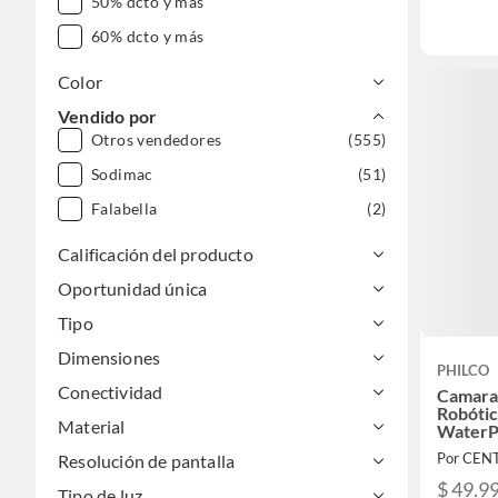
50% dcto y más
60% dcto y más
Color
Vendido por
Otros vendedores
(555)
Sodimac
(51)
Falabella
(2)
Calificación del producto
Oportunidad única
Tipo
Dimensiones
PHILCO
Conectividad
Camara
Robótic
Material
WaterP
Por CEN
Resolución de pantalla
$ 49.9
Tipo de luz