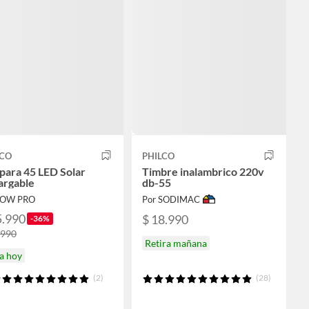
LCO
PHILCO
para 45 LED Solar
Timbre inalambrico 220v
argable
db-55
LOW PRO
Por SODIMAC
5.990
$ 18.990
-36%
.990
Retira mañana
a hoy
(2)
(28)