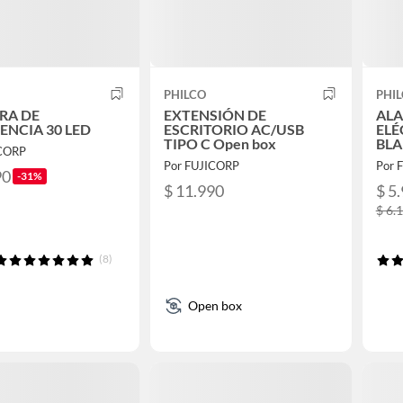
PHILCO
PHI
RA DE
EXTENSIÓN DE
ALA
ENCIA 30 LED
ESCRITORIO AC/USB
ELÉ
TIPO C Open box
BLA
ICORP
Por FUJICORP
Por 
90
-31%
$ 11.990
$ 5
$ 6.
(8)
Open box