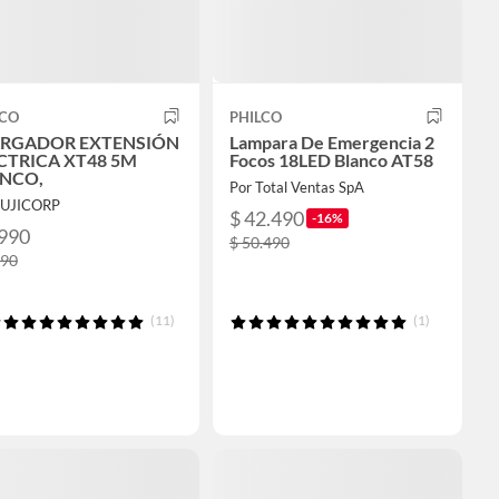
LCO
PHILCO
RGADOR EXTENSIÓN
Lampara De Emergencia 2
CTRICA XT48 5M
Focos 18LED Blanco AT58
NCO,
Por Total Ventas SpA
FUJICORP
$ 42.490
-16%
.990
$ 50.490
190
(11)
(1)