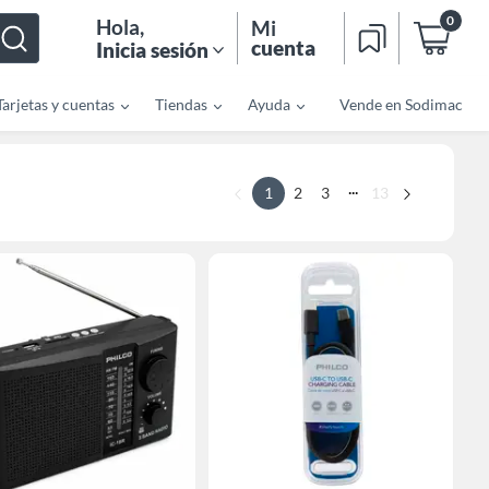
0
Hola
,
Mi
cuenta
Inicia sesión
Tarjetas y cuentas
Tiendas
Ayuda
Vende en Sodimac
...
1
2
3
13