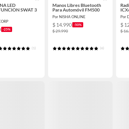
NA LED
Manos Libres Bluetooth
Radi
FUNCION SWAT 3
Para Automóvil FM500
ICX
S
Por NISHA ONLINE
Por D
ICORP
$ 14.990
$ 1
-50%
0
-25%
$ 29.990
$ 16
(1)
(6)