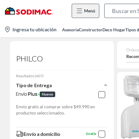
Menú
location-
Ingresa tu ubicación
Asesoría
Constructor
Deco Hogar
Tipos 
icon
Ordena
Recom
PHILCO
Resultados
(
607
)
Tipo de Entrega
Nuevo
Envío gratis al comprar sobre $49.990 en
productos seleccionados.
Envío a domicilio
Gratis