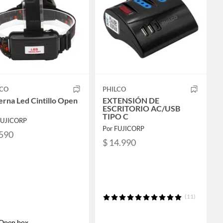
LCO
PHILCO
erna Led Cintillo Open
EXTENSIÓN DE
ESCRITORIO AC/USB
TIPO C
FUJICORP
Por FUJICORP
.590
$ 14.990
(11)
Open box