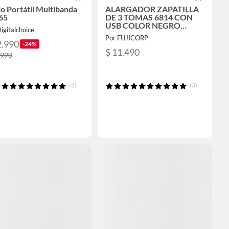
o Portátil Multibanda
ALARGADOR ZAPATILLA
65
DE 3 TOMAS 6814 CON
USB COLOR NEGRO
igitalchoice
LARGO DEL CABLE DE
Por FUJICORP
1.5M 10A
2.990
-24%
$ 11.490
.990
(1)
(3)