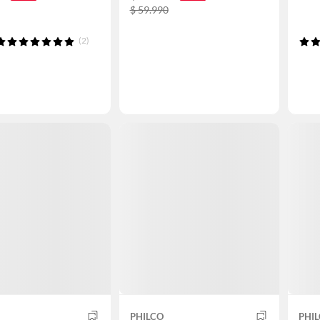
$ 59.990
(2)
PHILCO
PHI