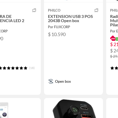
PHILCO
PHI
RA DE
EXTENSION USB 3 POS
Rad
ENCIA LED 2
2043B Open box
Mul
S
Pila
Por FUJICORP
ICORP
Por 
$ 10.590
90
$ 2
$ 2
$ 29
(18)
Open box