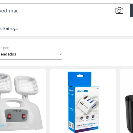
Search
Bar
de Entrega
r por
:
endados