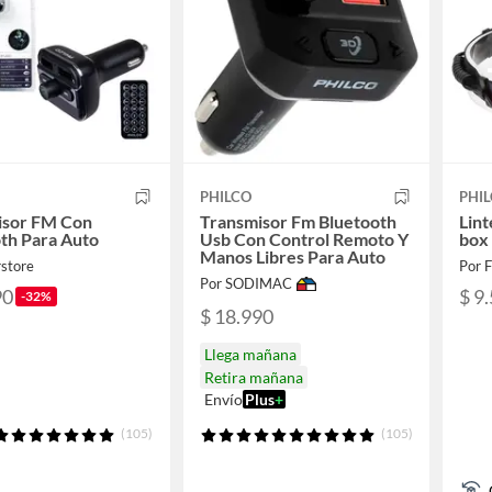
PHILCO
PHI
isor FM Con
Transmisor Fm Bluetooth
Lint
th Para Auto
Usb Con Control Remoto Y
box
Manos Libres Para Auto
rstore
Por 
Por SODIMAC
90
$ 9
-32%
$ 18.990
Llega mañana
Retira mañana
Envío
Plus
+
(105)
(105)