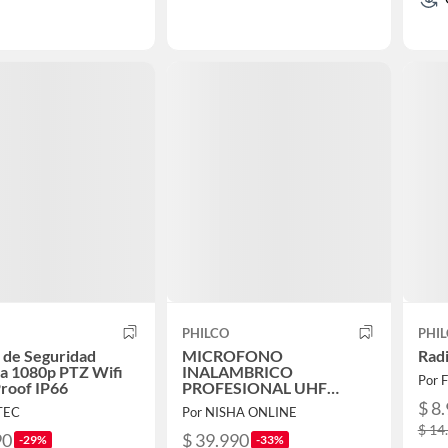
PHILCO
PHI
 de Seguridad
MICROFONO
Radi
a 1080p PTZ Wifi
INALAMBRICO
Por 
roof IP66
PROFESIONAL UHF
WM311 COLOR NEGRO
$ 8
TEC
Por NISHA ONLINE
$ 14
90
$ 39.990
-29%
-33%