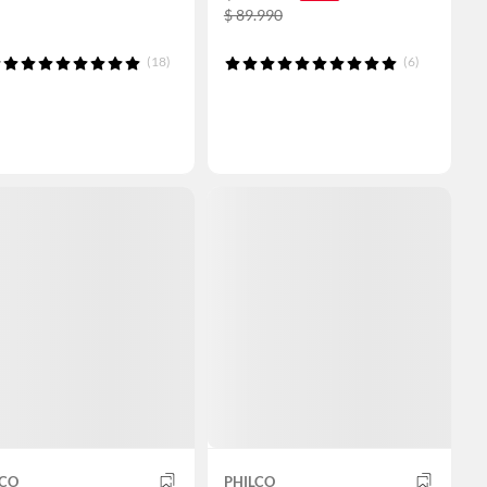
$ 89.990
(18)
(6)
LCO
PHILCO