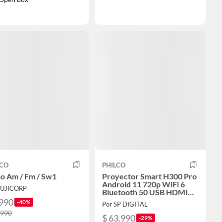
LCO
PHILCO
o Am / Fm / Sw1
Proyector Smart H300 Pro
Android 11 720p WiFi 6
FUJICORP
Bluetooth 50 USB HDMI
Blanco
.990
-40%
Por SP DIGITAL
.990
$ 63.990
-29%