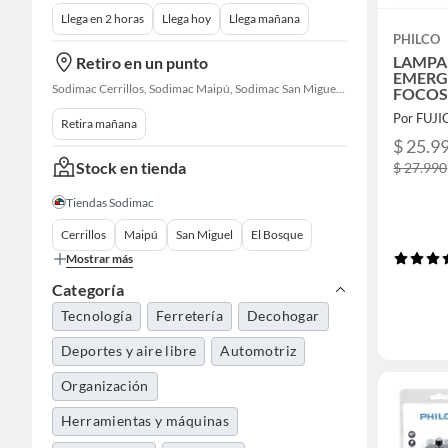
Llega en 2 horas
Llega hoy
Llega mañana
PHILCO
LAMPA
Retiro en un punto
EMERG
Sodimac Cerrillos, Sodimac Maipú, Sodimac San Miguel, Sodimac El Bosque, Sodimac San Bernardo, Sodimac Talagante, Sodimac San Fernando
FOCO
Por FUJ
Retira mañana
$ 25.9
Stock en tienda
$ 27.990
Tiendas Sodimac
Cerrillos
Maipú
San Miguel
El Bosque
Mostrar más
Categoría
Tecnología
Ferretería
Decohogar
Deportes y aire libre
Automotriz
Organización
Herramientas y máquinas