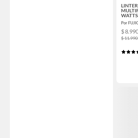
LINTER
MULTI
WATT
Por FUJ
$ 8.99
$ 11.990