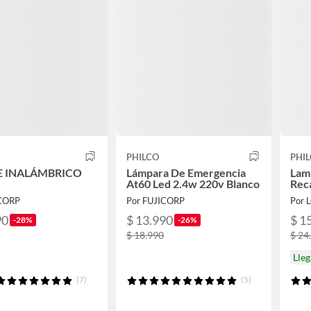
PHILCO
PHI
E INALÁMBRICO
Lámpara De Emergencia
Lam
At60 Led 2.4w 220v Blanco
Rec
ICORP
Por FUJICORP
Por 
90
$ 13.990
$ 1
-28%
-26%
$ 18.990
$ 24
Lleg
(7)
(5)