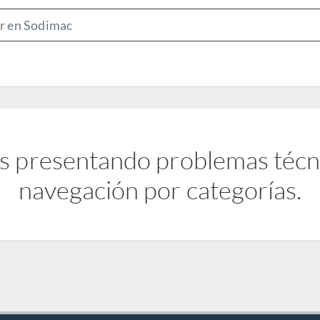
S
e
a
r
c
h
B
s presentando problemas técnic
a
r
navegación por categorías.