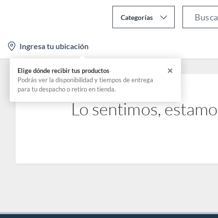
Categorías
l
Ingresa tu ubicación
o
c
✕
Elige dónde recibir tus productos
a
Podrás ver la disponibilidad y tiempos de entrega
para tu despacho o retiro en tienda.
t
Lo sentimos, estamo
i
o
n
-
i
c
o
n