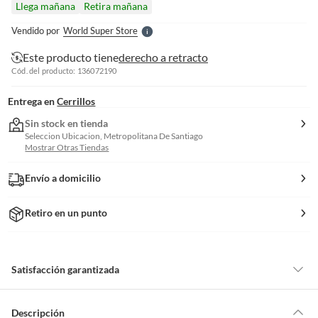
Llega mañana
Retira mañana
l
e
Vendido por
World Super Store
S
Este producto tiene
derecho a retracto
Cód. del producto: 136072190
Entrega en
Cerrillos
Sin stock en tienda
Seleccion Ubicacion, Metropolitana De Santiago
Mostrar Otras Tiendas
Envío a domicilio
Retiro en un punto
Satisfacción garantizada
Por ley, tienes hasta
10 días para devolver un producto
si te arrepientes
de la compra.
Descripción