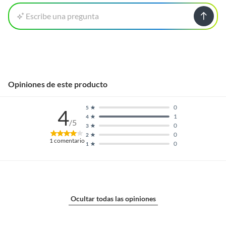
Escribe una pregunta
Opiniones de este producto
0
5
4
1
4
/5
0
3
0
2
1
comentario
0
1
Ocultar todas las opiniones