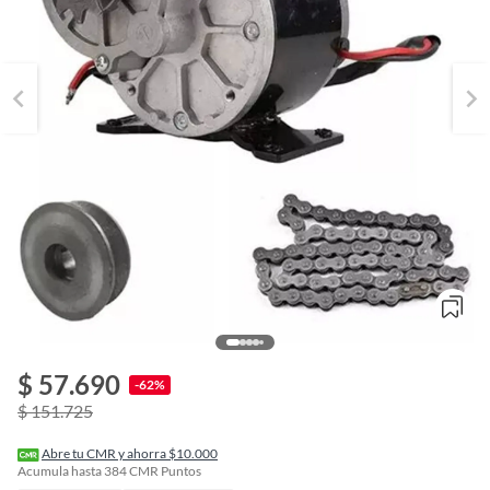
$ 57.690
o
-62%
f
$ 151.725
n
I
r
Abre tu CMR y ahorra $10.000
e
Acumula hasta
384
CMR Puntos
l