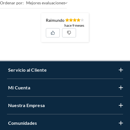
Ordenar por:
Mejores evaluaciones
Raimundo
hace 9 meses
Servicio al Cliente
Mi Cuenta
Contáctanos
Medios de Pago
Nuestra Empresa
Registrate
Cambios y Devoluciones
Cambiar Contraseña
Tiendas y horarios
Comunidades
Sobre Nosotros
Mis Compras