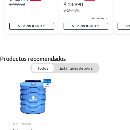
$ 13.990
$ 49.990
$ 19.990
Patrocinado
VER PRODUCTO
VER PRODUCTO
V
Productos recomendados
Todos
Estanques de agua
AMERPLAST