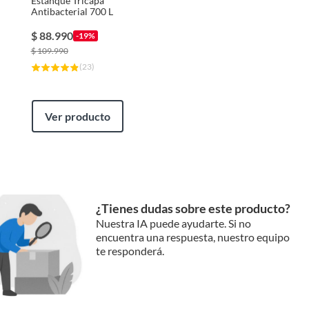
Estanque Tricapa
Antibacterial 700 L
$
88.990
-19%
$
109.990
(
23
)
Ver producto
¿Tienes dudas sobre este producto?
Nuestra IA puede ayudarte. Si no
encuentra una respuesta, nuestro equipo
te responderá.