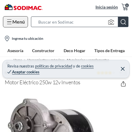
0
Inicia sesión
Menú
S
e
l
a
Ingresa tu ubicación
o
r
Asesoría
Constructor
Deco Hogar
Tipos de Entrega
c
c
a
h
Home
Herramientas y máquinas - Maquinarias y complementos
t
Revisa nuestras
políticas de privacidad
y
de
cookies
B
Motores
C
Aceptar cookies
4 (1)
e
KUANGYE
i
a
r
o
r
r
Motor Eléctrico 250w 12v Inventos
a
n
r
-
i
c
o
n