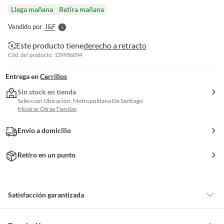
l
Llega mañana
Retira mañana
l
e
Vendido por
J&f
S
Este producto tiene
derecho a retracto
Cód. del producto: 139986094
Entrega en
Cerrillos
Sin stock en tienda
Seleccion Ubicacion, Metropolitana De Santiago
Mostrar Otras Tiendas
Envío a domicilio
Retiro en un punto
Satisfacción garantizada
Por ley, tienes hasta
10 días para devolver un producto
si te arrepientes
de la compra.