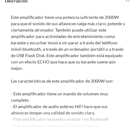
Descripción
Debe estar en perfecto estado, con todas sus etiquetas, sellos intactos y
sin uso, tal como te lo entregamos. Ten en cuenta que lo debes haber
Este amplificador tiene una potencia suficiente de 2000W
comprado por internet y que hay ciertas categorías que no tienen este
para que el sonido de sus altavoces salga más claro, potente y
derecho:
ciertamente atronador. También puede utilizar este
Productos que, por su naturaleza, no puedan ser devueltos,
amplificador para actividades de entretenimiento como
puedan deteriorarse o caducar con rapidez.
karaoke y escuchar música sin parar a través del teléfono
Confeccionados a la medida.
móvil bluetooth, a través de un ordenador portátil o a través
De uso personal.
de USB Flash Disk. Este amplificador también está equipado
con un efecto ECHO que hace que su karaoke suene aún
En sodimac.cl te damos
30 días desde que recibes el producto
. Debe
mejor.
estar en perfecto estado, con todas sus etiquetas y sin uso, tal como te lo
entregamos.
Las características de este amplificador de 2000W son:
Productos digitales que se entregan a través de una descarga
electrónica, por ejemplo, cupones de experiencia o programas
- Este amplificador tiene un mando de volumen muy
para el computador.
completo
- El amplificador de audio estéreo HiFi hace que sus
Productos a pedido o confeccionados a medida.
altavoces tengan una calidad de sonido clara.
Productos que han sido informados como imperfectos, usados,
- Este amplificador se puede conectar con Bluetooth
reparados, abiertos, de segunda selección, remanufacturados o
- Este amplificador tiene un Eco Efecto Especial
con alguna deficiencia, que sean comprados en esa condición a
- Este amplificador puede utilizar micrófono de 2 canales
un precio reducido.