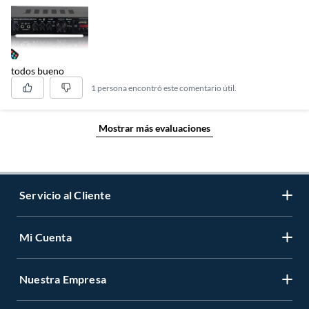
todos bueno
1 persona encontró este comentario útil.
Mostrar más evaluaciones
Servicio al Cliente
Mi Cuenta
Contáctanos
Medios de Pago
Nuestra Empresa
Registrate
Cambios y Devoluciones
Cambiar Contraseña