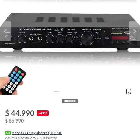
$ 44.990
o
-48%
f
$ 85.990
n
I
r
Abre tu CMR y ahorra $10.000
e
Acumula hasta
299
CMR Puntos