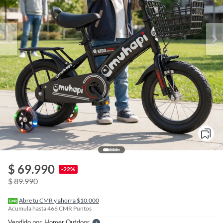
o
f
$ 69.990
n
-22%
I
$ 89.990
r
e
l
Abre tu CMR y ahorra $10.000
l
Acumula hasta
466
CMR Puntos
e
Vendido por
Homer Outdoor