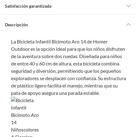
Satisfacción garantizada
Por ley, tienes hasta
10 días para devolver un producto
si te arrepientes
de la compra.
Descripción
Debe estar en perfecto estado, con todas sus etiquetas, sellos intactos y
sin uso, tal como te lo entregamos. Ten en cuenta que lo debes haber
La Bicicleta Infantil Bicimoto Aro 14 de Homer
comprado por internet y que hay ciertas categorías que no tienen este
derecho:
Outdoor es la opción ideal para que los niños disfruten
de la aventura sobre dos ruedas. Diseñada para niños
Productos que, por su naturaleza, no puedan ser devueltos,
de entre 40 y 60 cm de altura, esta bicicleta combina
puedan deteriorarse o caducar con rapidez.
seguridad y diversión, permitiendo que los pequeños
Confeccionados a la medida.
exploradores se desplacen con confianza. Su estructura
De uso personal.
de plástico ligero facilita el manejo, mientras que su
En sodimac.cl te damos
30 días desde que recibes el producto
. Debe
pata de apoyo asegura una parada estable.
estar en perfecto estado, con todas sus etiquetas y sin uso, tal como te lo
entregamos.
Productos digitales que se entregan a través de una descarga
electrónica, por ejemplo, cupones de experiencia o programas
para el computador.
Productos a pedido o confeccionados a medida.