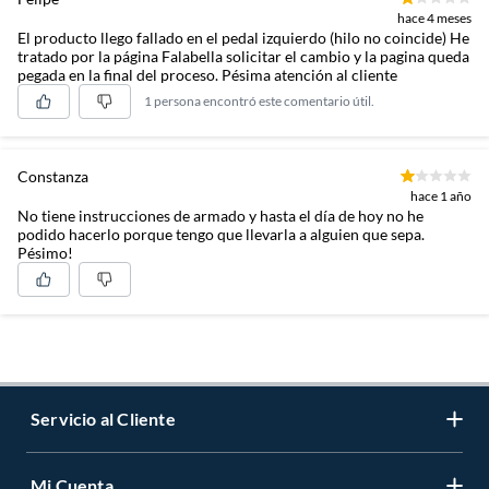
hace 4 meses
El producto llego fallado en el pedal izquierdo (hilo no coincide) He
tratado por la página Falabella solicitar el cambio y la pagina queda
pegada en la final del proceso. Pésima atención al cliente
1 persona encontró este comentario útil.
Constanza
hace 1 año
No tiene instrucciones de armado y hasta el día de hoy no he
podido hacerlo porque tengo que llevarla a alguien que sepa.
Pésimo!
Servicio al Cliente
Mi Cuenta
Contáctanos