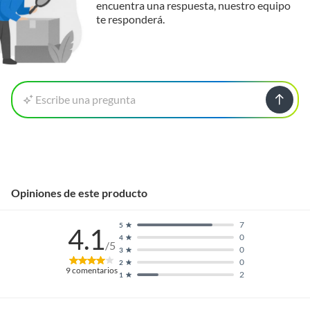
encuentra una respuesta, nuestro equipo
te responderá.
Modelo
Negro
Escribe una pregunta
Opiniones de este producto
7
5
4.1
0
4
/5
0
3
0
2
9
comentarios
2
1