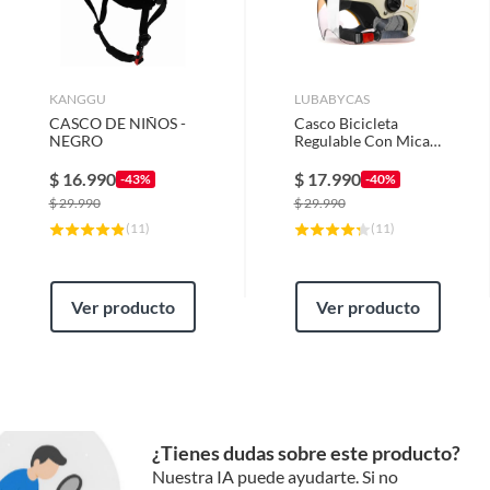
Biela
Acero
KANGGU
LUBABYCAS
Pedal
Plástico
CASCO DE NIÑOS -
Casco Bicicleta
NEGRO
Regulable Con Mica
Para Niños Crema
Lubabycas
Manubrio
Acero
$
16.990
$
17.990
-43%
-40%
$
29.990
$
29.990
(
11
)
(
11
)
Género
Unisex niños
Ver producto
Ver producto
Peso del producto
3
Condicion del
Nuevo
producto
¿Tienes dudas sobre este producto?
Garantía
Nuestra IA puede ayudarte. Si no
3 meses