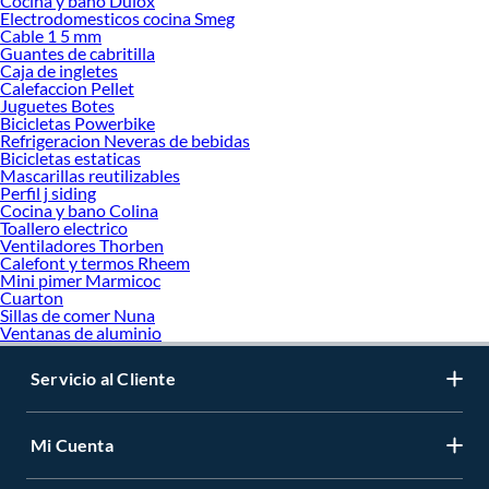
Cocina y bano Dulox
Electrodomesticos cocina Smeg
Cable 1 5 mm
Guantes de cabritilla
Caja de ingletes
Calefaccion Pellet
Juguetes Botes
Bicicletas Powerbike
Refrigeracion Neveras de bebidas
Bicicletas estaticas
Mascarillas reutilizables
Perfil j siding
Cocina y bano Colina
Toallero electrico
Ventiladores Thorben
Calefont y termos Rheem
Mini pimer Marmicoc
Cuarton
Sillas de comer Nuna
Ventanas de aluminio
Servicio al Cliente
Mi Cuenta