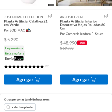
JUST HOME COLLECTION
ARBUSTO REAL
Planta Artificial Calathea 21
Planta Artificial Interior
cm Verde
Decorativa Hojas Ralladas 80
Cm
Por SODIMAC
Por Comercializadora El Sauce
$ 5.290
$ 48.990
-30%
$ 69.990
Llega mañana
Retira mañana
Envío
Plus
+
(12)
Agregar
Agregar
Otras personas también buscaron:
calathea planta