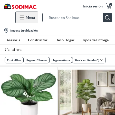
0
Inicia sesión
Menú
Search
Bar
location-
Ingresa tu ubicación
icon
Asesoría
Constructor
Deco Hogar
Tipos de Entrega
Calathea
Envio Plus
Llega en 2 horas
Llega mañana
Stock en tienda
(
0
)