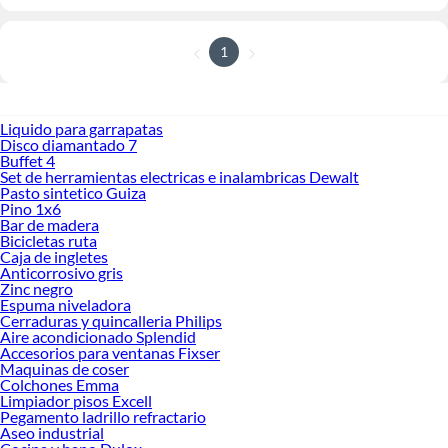
1
Liquido para garrapatas
Disco diamantado 7
Buffet 4
Set de herramientas electricas e inalambricas Dewalt
Pasto sintetico Guiza
Pino 1x6
Bar de madera
Bicicletas ruta
Caja de ingletes
Anticorrosivo gris
Zinc negro
Espuma niveladora
Cerraduras y quincalleria Philips
Aire acondicionado Splendid
Accesorios para ventanas Fixser
Maquinas de coser
Colchones Emma
Limpiador pisos Excell
Pegamento ladrillo refractario
Aseo industrial