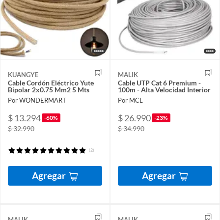
KUANGYE
MALIK
Cable Cordón Eléctrico Yute
Cable UTP Cat 6 Premium -
Bipolar 2x0.75 Mm2 5 Mts
100m - Alta Velocidad Interior
Por WONDERMART
Por MCL
$ 13.294
$ 26.990
-60%
-23%
$ 32.990
$ 34.990
(2)
Agregar
Agregar
MALIK
MALIK