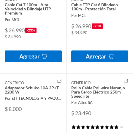
Cable Cat 7 100m - Alta
Cable FTP Cat 6 Blindado
Velocidad y Blindaje UTP
100m - Protección Total
Premium
Por MCL
Por MCL
$ 26.990
-23%
$ 26.990
-23%
$ 34.990
$ 34.990
Agregar
Agregar
GENERICO
GENERICO
Adaptador Schuko 10A 2P+T
Rollo Cable Poliwire Naranjo
2200 W
Para Cerco Eléctrico 250m
Speedrite
Por EIT TECNOLOGIA Y PAQUETERIA
Por Aitec SA
$ 8.000
$ 23.490
(2)