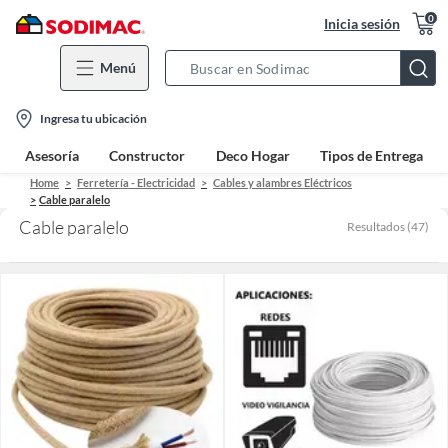
0
Inicia sesión
Menú
Search
Bar
location-
Ingresa tu ubicación
icon
Asesoría
Constructor
Deco Hogar
Tipos de Entrega
Home
Ferretería - Electricidad
Cables y alambres Eléctricos
Cable paralelo
Cable paralelo
Resultados
(
47
)