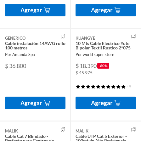
Agregar
Agregar
GENERICO
KUANGYE
Cable instalación 14AWG rollo
10 Mts Cable Electrico Yute
100 metros
Bipolar Textil Rustico 2*075
Por Amanda Spa
Por world super store
$ 36.800
$ 18.390
-60%
$ 45.975
(1)
Agregar
Agregar
MALIK
MALIK
Cable Cat 7 Blindado -
Cable UTP Cat 5 Exterior -
Perfecto para Centros de
100mt de Alta Resistencia