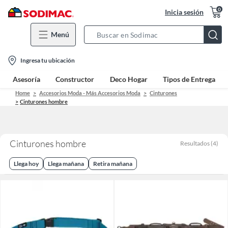
0
Inicia sesión
Menú
Search
Bar
location-
Ingresa tu ubicación
icon
Asesoría
Constructor
Deco Hogar
Tipos de Entrega
Home
Accesorios Moda - Más Accesorios Moda
Cinturones
Cinturones hombre
Cinturones hombre
Resultados
(
4
)
Llega hoy
Llega mañana
Retira mañana