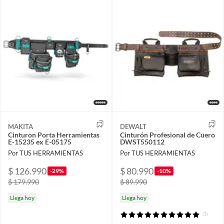
MAKITA
DEWALT
Cinturon Porta Herramientas
Cinturón Profesional de Cuero
E-15235 ex E-05175
DWST550112
Por TUS HERRAMIENTAS
Por TUS HERRAMIENTAS
$ 126.990
$ 80.990
-29%
-10%
$ 179.990
$ 89.990
Llega hoy
Llega hoy
(1)