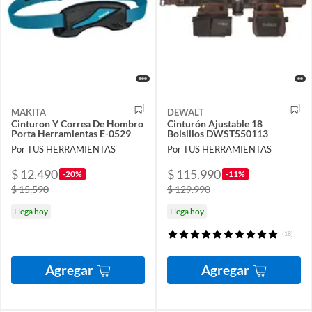
MAKITA
DEWALT
Cinturon Y Correa De Hombro
Cinturón Ajustable 18
Porta Herramientas E-0529
Bolsillos DWST550113
Por TUS HERRAMIENTAS
Por TUS HERRAMIENTAS
$ 12.490
$ 115.990
-20%
-11%
$ 15.590
$ 129.990
Llega hoy
Llega hoy
(18)
Agregar
Agregar