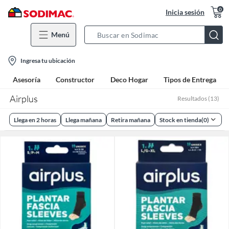
0
Inicia sesión
Menú
Search
Bar
location-
Ingresa tu ubicación
icon
Asesoría
Constructor
Deco Hogar
Tipos de Entrega
Airplus
Resultados
(
13
)
Llega en 2 horas
Llega mañana
Retira mañana
Stock en tienda
(
0
)