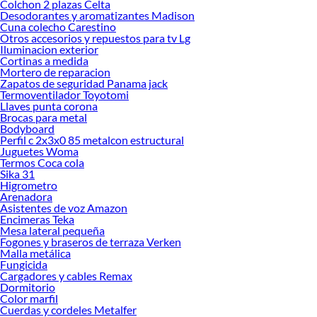
Colchon 2 plazas Celta
Desodorantes y aromatizantes Madison
Cuna colecho Carestino
Otros accesorios y repuestos para tv Lg
Iluminacion exterior
Cortinas a medida
Mortero de reparacion
Zapatos de seguridad Panama jack
Termoventilador Toyotomi
Llaves punta corona
Brocas para metal
Bodyboard
Perfil c 2x3x0 85 metalcon estructural
Juguetes Woma
Termos Coca cola
Sika 31
Higrometro
Arenadora
Asistentes de voz Amazon
Encimeras Teka
Mesa lateral pequeña
Fogones y braseros de terraza Verken
Malla metálica
Fungicida
Cargadores y cables Remax
Dormitorio
Color marfil
Cuerdas y cordeles Metalfer