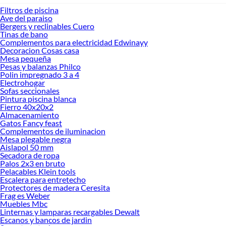
Filtros de piscina
Ave del paraiso
Bergers y reclinables Cuero
Tinas de bano
Complementos para electricidad Edwinayy
Decoracion Cosas casa
Mesa pequeña
Pesas y balanzas Philco
Polin impregnado 3 a 4
Electrohogar
Sofas seccionales
Pintura piscina blanca
Fierro 40x20x2
Almacenamiento
Gatos Fancy feast
Complementos de iluminacion
Mesa plegable negra
Aislapol 50 mm
Secadora de ropa
Palos 2x3 en bruto
Pelacables Klein tools
Escalera para entretecho
Protectores de madera Ceresita
Frag es Weber
Muebles Mbc
Linternas y lamparas recargables Dewalt
Escanos y bancos de jardin