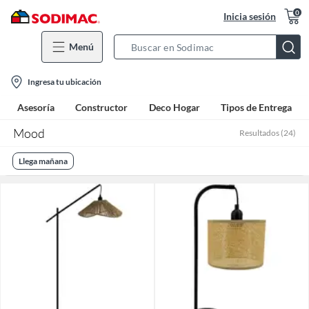
0
Inicia sesión
Menú
Search
Bar
location-
Ingresa tu ubicación
icon
Asesoría
Constructor
Deco Hogar
Tipos de Entrega
Mood
Resultados
(
24
)
Llega mañana