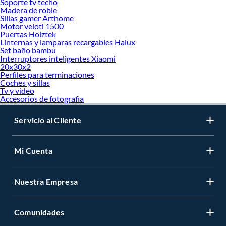
Soporte tv techo
Madera de roble
Sillas gamer Arthome
Motor veloti 1500
Puertas Holztek
Linternas y lamparas recargables Halux
Set baño bambu
Interruptores inteligentes Xiaomi
20x30x2
Perfiles para terminaciones
Coches y sillas
Tv y video
Accesorios de fotografia
Servicio al Cliente
Mi Cuenta
Nuestra Empresa
Comunidades