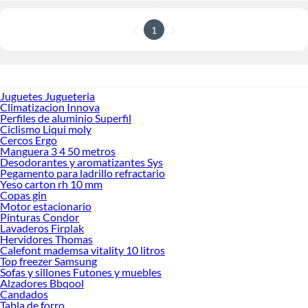
1
Juguetes Jugueteria
Climatizacion Innova
Perfiles de aluminio Superfil
Ciclismo Liqui moly
Cercos Ergo
Manguera 3 4 50 metros
Desodorantes y aromatizantes Sys
Pegamento para ladrillo refractario
Yeso carton rh 10 mm
Copas gin
Motor estacionario
Pinturas Condor
Lavaderos Firplak
Hervidores Thomas
Calefont mademsa vitality 10 litros
Top freezer Samsung
Sofas y sillones Futones y muebles
Alzadores Bbqool
Candados
Tabla de forro