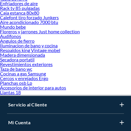
Enfriadores de aire
Rack tv 85 pulgadas
Caja estanca 80x80
Calefont tiro forzado Junkers
Aire acondicionado 7000 btu
Mundo bebe
Floreros y jarrones Just home collection
Audifonos
Angulos de fierro
Iluminacion de bano y cocina
Respaldos king Vintage mobel
Madera dimensionada
Secadora portatil
Revestimientos exteriores
Taza de bano wc
Cocinas a gas Samsung
Cercos y enrejados Ergo
Planchas osb Lp
Accesorios de interior para autos
Llantas 18
Servicio al Cliente
Mi Cuenta