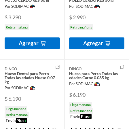
POLLO CERDO RES 50 gr
POLLO CERDO RES 50 gr
Por SODIMAC
Por SODIMAC
$ 3.290
$ 2.990
Retira mañana
Retira mañana
Agregar
Agregar
DINGO
DINGO
Hueso Dental para Perro
Hueso para Perro Todas las
Todas las edades Hueso 0.07
edades Carne 0.085 kg
kg
Por SODIMAC
Por SODIMAC
$ 6.190
$ 6.190
Llega mañana
Llega mañana
Retira mañana
Retira mañana
Envío
Plus
+
Envío
Plus
+