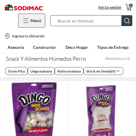
0
Inicia sesión
Menú
Search
Bar
location-
Ingresa tu ubicación
icon
Asesoría
Constructor
Deco Hogar
Tipos de Entrega
Snack Y Alimentos Húmedos Perro
Resultados
(
13
)
Envio Plus
Llega mañana
Retira mañana
Stock en tienda
(
0
)