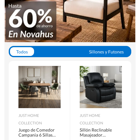
Todos
Sillones y Futones
Juegos de Comedor
Lamparas
Closets
Escritorios y Sillas PC
Racks y Muebles TV
Alfombras
JUST HOME
JUST HOME
COLLECTION
COLLECTION
Juego de Comedor
Sillón Reclinable
Campania 6 Sillas
Masajeador
Mesa Rectangular
Calentador 1 cuerpo