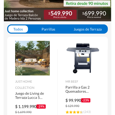
Todos
Parrillas
Juegos de Terraza
Toldos
JUST HOME
MR BEEF
Parrilla a Gas 2
COLLECTION
Quemadores
Juego de Living de
Bandejas Laterales
Terraza Lucca 5
$
99.990
-23%
Personas Natural
$
1.199.990
$
129.990
-29%
(
243
)
$
1.699.990