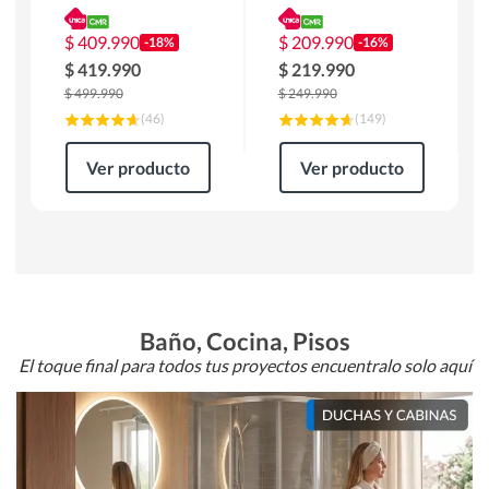
180 x 90 x 76 cm
Atlanta 91x101x94
Café
cm Negro
$
409.990
$
209.990
-18%
-16%
$
419.990
$
219.990
$
499.990
$
249.990
(
46
)
(
149
)
Ver producto
Ver producto
Baño, Cocina, Pisos
El toque final para todos tus proyectos encuentralo solo aquí