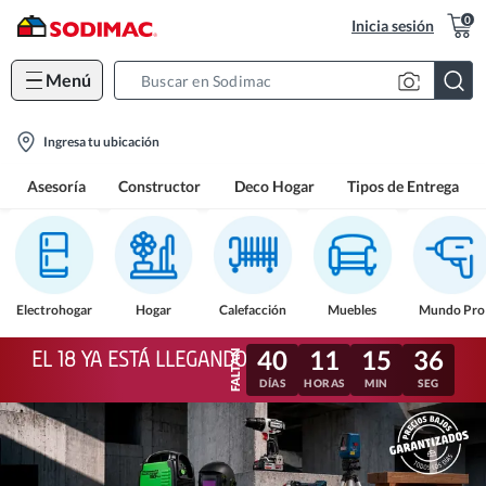
0
Inicia sesión
Menú
Search
Bar
location-
Ingresa tu ubicación
icon
Asesoría
Constructor
Deco Hogar
Tipos de Entrega
Electrohogar
Hogar
Calefacción
Muebles
Mundo Pro
40
11
15
33
EL 18 YA ESTÁ LLEGANDO
DÍAS
HORAS
MIN
SEG