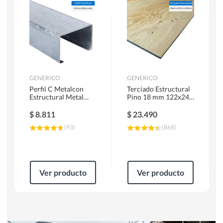
Herramientas Manuales
Sierras Circulares
GENERICO
GENERICO
Perfil C Metalcon
Terciado Estructural
Estructural Metal
Pino 18 mm 122x244
62x20x0.85 mm 6 m
cm
$
8.811
$
23.490
(
93
)
(
868
)
Ver producto
Ver producto