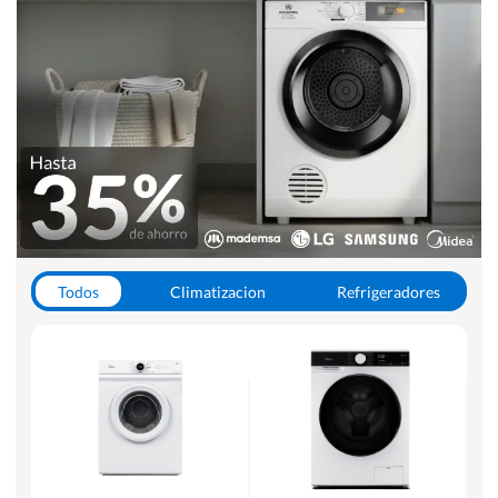
Todos
Climatizacion
Refrigeradores
Lavado y Secado
Cocinas
Aspiradoras
Hornos y Microondas
Otros