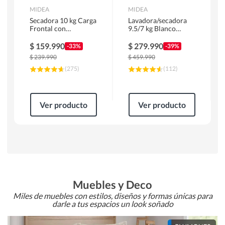
MIDEA
MIDEA
Secadora 10 kg Carga
Lavadora/secadora
Frontal con
9.5/7 kg Blanco
Evacuación Blanco
MLSF-095B/W
MD100A100/W2
$
159.990
$
279.990
-33%
-39%
$
239.990
$
459.990
(
275
)
(
112
)
Ver producto
Ver producto
Muebles y Deco
Miles de muebles con estilos, diseños y formas únicas para
darle a tus espacios un look soñado