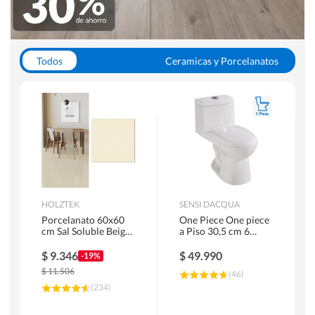
Todos
Ceramicas y Porcelanatos
Calefont y Termos
Pisos Vinilicos
WC y Sanitarios
Pisos Flotantes y Laminados
Pinturas
Duchas y Mamparas
HOLZTEK
SENSI DACQUA
Porcelanato 60x60
One Piece One piece
cm Sal Soluble Beige
a Piso 30,5 cm 6
1.44 m2
Litros Riva Blanco
$
9.346
$
49.990
-19%
$
11.506
(
46
)
(
234
)