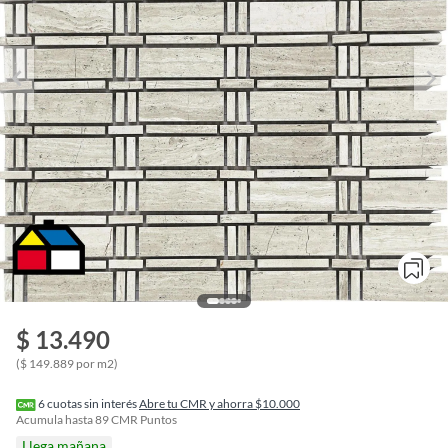
$ 13.490
o
f
($ 149.889 por m2)
n
I
r
6
cuotas sin interés
Abre tu CMR y ahorra $10.000
e
Acumula hasta
89
CMR Puntos
l
Llega mañana