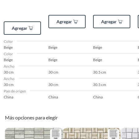
Tipo de listel
Malla mosaico
Agregar
Agregar
Modelo
Piedra Mármol Fix
Agregar
Color
Forma
Cuadrada
Beige
Beige
Beige
Color
Beige
Beige
Beige
Estilo deco
Industrial
Ancho
30 cm
30 cm
30.5 cm
Ancho
Apariencia
Marmolada
30 cm
30 cm
30.5 cm
País de origen
China
China
China
Aplicación
Interior
Más opciones para elegir
Protección UV
No