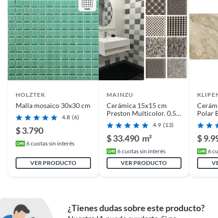
Ancho aproximado
Menor o igual a 30 cm
Adhesivo
Adhesivo cerámico
recomendado
Presentación
Unidad
HOLZTEK
MAINZU
KLIPE
Malla mosaico 30x30 cm
Cerámica 15x15 cm
Cerám
Resistencia al
AC-2 (uso doméstico general)
Preston Multicolor. 0.5
Polar 
4.8
(6)
m2
desgaste
4.9
(13)
$ 3.790
$ 33.490
m²
$ 9.9
6
cuotas sin interés
6
cuotas sin interés
6
cu
Textura de superficie
Lisa
VER PRODUCTO
VER PRODUCTO
V
Ancho
30 cm
¿Tienes dudas sobre este producto?
Características
Malla mosaico con apariencia