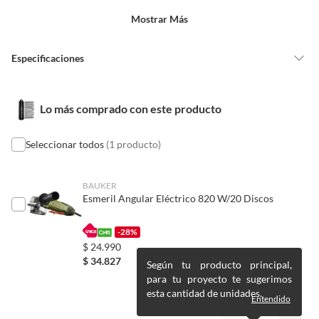
un precio reducido.
¡Ligero, potente y fácil de usar. Ideal para el hogar,
Mostrar Más
proyectos y trabajos profesionales!
–
¡Haz tu
Alimentos, bebidas, medicamentos, suplementos alimenticios,
vitaminas, entre otros análogos.
seleccion!
Somos CRUSEC
Especificaciones
Pinturas de un color a solicitud.
Plantas.
De uso personal.
País de origen
China
Lo más comprado con este producto
Seleccionar todos
(1 producto)
Condicion del
Nuevo
producto
BAUKER
Esmeril Angular Eléctrico 820 W/20 Discos
Alimentación
Batería recargable
-28%
$
24.990
Requiere Serial
No
$
34.827
Number
Según tu producto principal,
para tu proyecto te sugerimos
esta cantidad de unidades.
Entendido
Duración en
No aplica