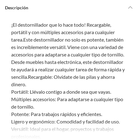
Por ley, tienes hasta
10 días para devolver un producto
si te arrepientes
?
de la compra.
Descripción
Debe estar en perfecto estado, con todas sus etiquetas, sellos intactos y
sin uso, tal como te lo entregamos. Ten en cuenta que lo debes haber
¡El destornillador que lo hace todo! Recargable,
comprado por internet y que hay ciertas categorías que no tienen este
derecho:
portátil y con múltiples accesorios para cualquier
tarea.
Este destornillador no solo es potente, también
Productos que, por su naturaleza, no puedan ser devueltos,
es increíblemente versátil. Viene con una variedad de
puedan deteriorarse o caducar con rapidez.
accesorios para adaptarse a cualquier tipo de tornillo.
Confeccionados a la medida.
Desde muebles hasta electrónica, este destornillador
De uso personal.
te ayudará a realizar cualquier tarea de forma rápida y
En sodimac.cl te damos
30 días desde que recibes el producto
. Debe
sencilla.
Recargable
: Olvídate de las pilas y ahorra
estar en perfecto estado, con todas sus etiquetas y sin uso, tal como te lo
dinero.
entregamos.
Portátil
: Llévalo contigo a donde sea que vayas.
Productos digitales que se entregan a través de una descarga
Múltiples accesorios
: Para adaptarse a cualquier tipo
electrónica, por ejemplo, cupones de experiencia o programas
de tornillo.
para el computador.
Potente
: Para trabajos rápidos y eficientes.
Productos a pedido o confeccionados a medida.
Ligero y ergonómico
: Comodidad y facilidad de uso.
Productos que han sido informados como imperfectos, usados,
Versátil
: Ideal para el hogar, proyectos y trabajos
reparados, abiertos, de segunda selección, remanufacturados o
profesionales.
con alguna deficiencia, que sean comprados en esa condición a