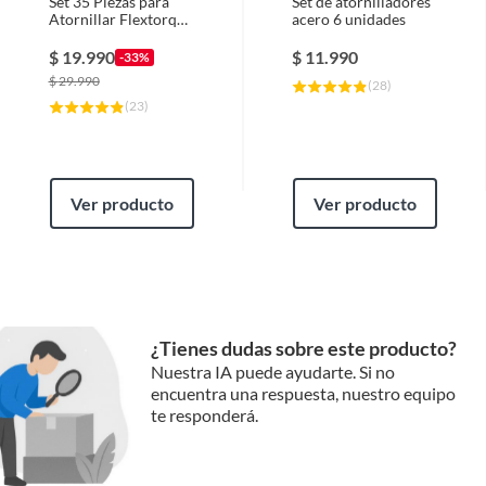
Set 35 Piezas para
Set de atornilladores
Atornillar Flextorq
acero 6 unidades
DEWALT
$
19.990
$
11.990
-33%
$
29.990
(
28
)
(
23
)
Ver producto
Ver producto
¿Tienes dudas sobre este producto?
Nuestra IA puede ayudarte. Si no
encuentra una respuesta, nuestro equipo
te responderá.