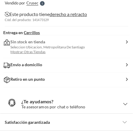
Vendido por
Crusec
S
Este producto tiene
derecho a retracto
Cód. del producto: 141473129
Entrega en
Cerrillos
Sin stock en tienda
Seleccion Ubicacion, Metropolitana De Santiago
Mostrar Otras Tiendas
Envío a domicilio
Retiro en un punto
¿Te ayudamos?
¿
T
Te asesoramos por chat o teléfono
e
a
y
u
d
Satisfacción garantizada
a
m
o
s