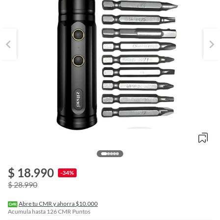
o
f
$ 18.990
n
-34%
I
$ 28.990
r
e
l
Abre tu CMR y ahorra $10.000
l
Acumula hasta
126
CMR Puntos
e