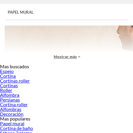
PAPEL MURAL
Mostrar más
Mas buscados
Espejo
Cortina
Cortinas roller
Cortinas
Roller
Alfombra
Persianas
Cortina roller
Alfombras
Decoración
Mas populares
Papel mural
Cortina de baño
El
papel mural
es una verdadera joya cuando se trata de renovar el aspecto de
Sábana 2 plazas