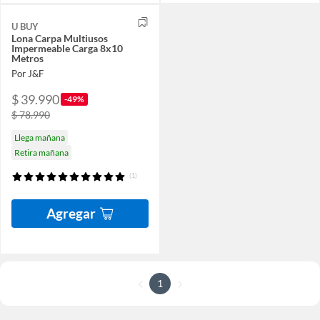
U BUY
Lona Carpa Multiusos
Impermeable Carga 8x10
Metros
Por J&F
$ 39.990
-49%
$ 78.990
Llega mañana
Retira mañana
(1)
Agregar
1