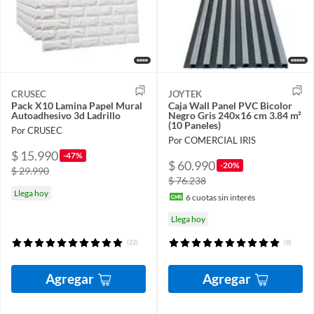
CRUSEC
JOYTEK
Pack X10 Lamina Papel Mural
Caja Wall Panel PVC Bicolor
Autoadhesivo 3d Ladrillo
Negro Gris 240x16 cm 3.84 m²
(10 Paneles)
Por CRUSEC
Por COMERCIAL IRIS
$ 15.990
-47%
$ 60.990
-20%
$ 29.990
$ 76.238
Llega hoy
6
cuotas sin interés
Llega hoy
(22)
(8)
Agregar
Agregar