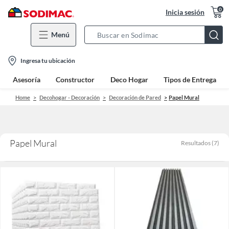
0
Inicia sesión
Menú
Search
Bar
location-
Ingresa tu ubicación
icon
Asesoría
Constructor
Deco Hogar
Tipos de Entrega
Home
Decohogar - Decoración
Decoración de Pared
Papel Mural
Papel Mural
Resultados
(
7
)