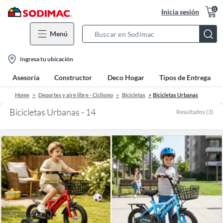
0
Inicia sesión
Menú
Search
Bar
location-
Ingresa tu ubicación
icon
Asesoría
Constructor
Deco Hogar
Tipos de Entrega
Home
Deportes y aire libre - Ciclismo
Bicicletas
Bicicletas Urbanas
Bicicletas Urbanas - 14
Resultados
(
3
)