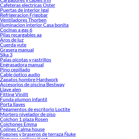
Cafeteras electricas Oster
Puertas de interior Igal
Refrigeracion Frigobar
Ventiladores Thorben
Iluminacion interior Casa bonita
Cocinas a gas 6
Pilas recargables aa
Aros de luz
Cuerda yute
Grasera manual
Sika 3
Palas picotas y rastrillos
Engrasadora manual
Pino cepillado
Cable óptico audio
Zapatos hombre Hardwork
Accesorios de piscina Bestway
Llave alen
Fitting Vinilit
Funda plumon infantil
Porta llaves
Pegamentos de escritorio Loctite
Mortero nivelador de piso
Colchon 1 plaza Rosen
Colchones Emma
Cojines Calma house
Fogones y braseros de terraza Ñuke
Pinturas acrilicas Kent