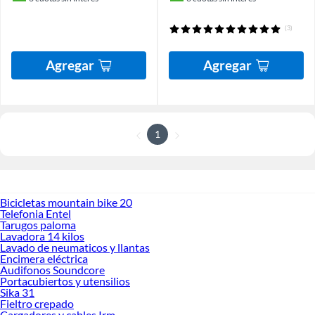
(3)
Agregar
Agregar
1
Bicicletas mountain bike 20
Telefonia Entel
Tarugos paloma
Lavadora 14 kilos
Lavado de neumaticos y llantas
Encimera eléctrica
Audifonos Soundcore
Portacubiertos y utensilios
Sika 31
Fieltro crepado
Cargadores y cables Irm