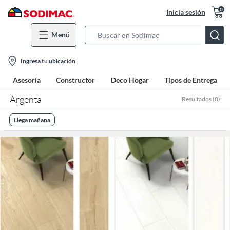
0
Inicia sesión
Menú
Search
Bar
location-
Ingresa tu ubicación
icon
Asesoría
Constructor
Deco Hogar
Tipos de Entrega
Argenta
Resultados
(
8
)
Llega mañana