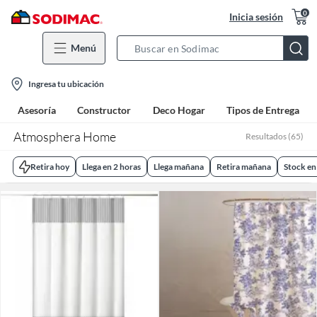
0
Inicia sesión
Menú
Search
Bar
location-
Ingresa tu ubicación
icon
Asesoría
Constructor
Deco Hogar
Tipos de Entrega
Atmosphera Home
Resultados
(
65
)
Retira hoy
Llega en 2 horas
Llega mañana
Retira mañana
Stock en