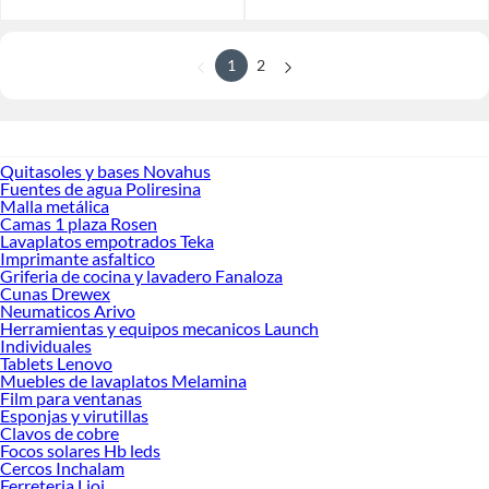
1
2
Quitasoles y bases Novahus
Fuentes de agua Poliresina
Malla metálica
Camas 1 plaza Rosen
Lavaplatos empotrados Teka
Imprimante asfaltico
Griferia de cocina y lavadero Fanaloza
Cunas Drewex
Neumaticos Arivo
Herramientas y equipos mecanicos Launch
Individuales
Tablets Lenovo
Muebles de lavaplatos Melamina
Film para ventanas
Esponjas y virutillas
Clavos de cobre
Focos solares Hb leds
Cercos Inchalam
Ferreteria Lioi