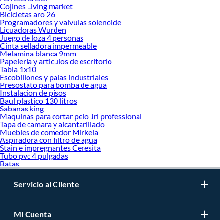
Cojines Living market
Bicicletas aro 26
Programadores y valvulas solenoide
Licuadoras Wurden
Juego de loza 4 personas
Cinta selladora impermeable
Melamina blanca 9mm
Papeleria y articulos de escritorio
Tabla 1x10
Escobillones y palas industriales
Presostato para bomba de agua
Instalacion de pisos
Baul plastico 130 litros
Sabanas king
Maquinas para cortar pelo Jrl professional
Tapa de camara y alcantarillado
Muebles de comedor Mirkela
Aspiradora con filtro de agua
Stain e impregnantes Ceresita
Tubo pvc 4 pulgadas
Batas
Servicio al Cliente
Mi Cuenta