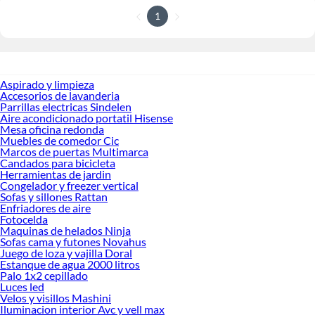
1
Aspirado y limpieza
Accesorios de lavanderia
Parrillas electricas Sindelen
Aire acondicionado portatil Hisense
Mesa oficina redonda
Muebles de comedor Cic
Marcos de puertas Multimarca
Candados para bicicleta
Herramientas de jardin
Congelador y freezer vertical
Sofas y sillones Rattan
Enfriadores de aire
Fotocelda
Maquinas de helados Ninja
Sofas cama y futones Novahus
Juego de loza y vajilla Doral
Estanque de agua 2000 litros
Palo 1x2 cepillado
Luces led
Velos y visillos Mashini
Iluminacion interior Avc y vell max