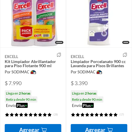
EXCELL
EXCELL
Kit Limpiador Abrillantador
Limpiador Porcelanato 900 cc
para Piso Flotante 900 ml
Lavanda para Pisos Brillantes
Por SODIMAC
Por SODIMAC
$ 7.990
$ 3.390
Llega en
2 horas
Llega en
2 horas
Retira desde 90 min
Retira desde 90 min
Envío
Plus
+
Envío
Plus
+
(28)
(17)
Agregar
Agregar