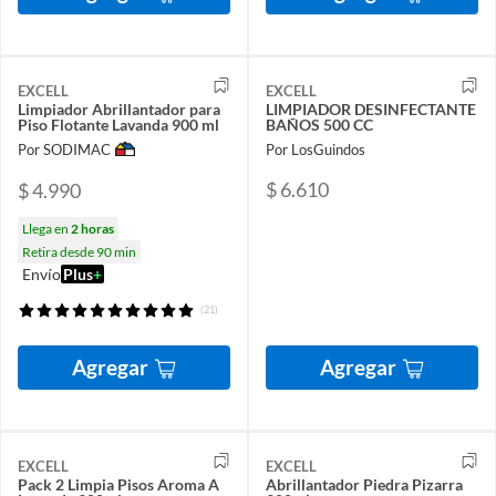
EXCELL
EXCELL
Limpiador Abrillantador para
LIMPIADOR DESINFECTANTE
Piso Flotante Lavanda 900 ml
BAÑOS 500 CC
Por SODIMAC
Por LosGuindos
$ 6.610
$ 4.990
Llega en
2 horas
Retira desde 90 min
Envío
Plus
+
(21)
Agregar
Agregar
EXCELL
EXCELL
Pack 2 Limpia Pisos Aroma A
Abrillantador Piedra Pizarra