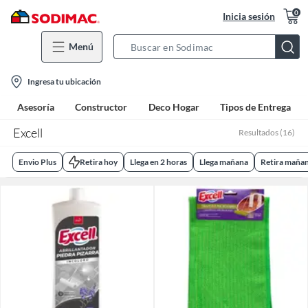
0
Inicia sesión
Menú
Search
Bar
location-
Ingresa tu ubicación
icon
Asesoría
Constructor
Deco Hogar
Tipos de Entrega
Excell
Resultados
(
16
)
Envio Plus
Retira hoy
Llega en 2 horas
Llega mañana
Retira maña