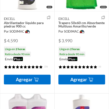
EXCELL
EXCELL
Abrillantador líquido para
Trapero 50x60 cm Absorbente
piedras 900 cc
Multiuso Amarillo/verde
Por SODIMAC
Por SODIMAC
$ 4.590
$ 3.990
Llega en
2 horas
Llega en
2 horas
Retira desde 90 min
Retira desde 90 min
Envío
Plus
+
Envío
Plus
+
(26)
(6)
Agregar
Agregar