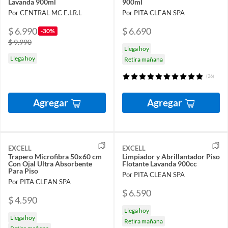
Lavanda 900ml
900ml
Por CENTRAL MC E.I.R.L
Por PITA CLEAN SPA
$ 6.990
$ 6.690
-30%
$ 9.990
Llega hoy
Llega hoy
Retira mañana
(26)
Agregar
Agregar
EXCELL
EXCELL
Trapero Microfibra 50x60 cm
Limpiador y Abrillantador Piso
Con Ojal Ultra Absorbente
Flotante Lavanda 900cc
Para Piso
Por PITA CLEAN SPA
Por PITA CLEAN SPA
$ 6.590
$ 4.590
Llega hoy
Llega hoy
Retira mañana