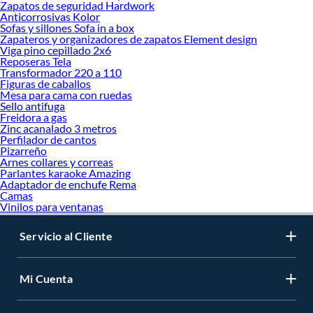
Zapatos de seguridad Hardwork
Anticorrosivas Kolor
Sofas y sillones Sofa in a box
Zapateros y organizadores de zapatos Element design
Viga pino cepillado 2x6
Reposeras Tela
Transformador 220 a 110
Figuras de caballos
Mesa para cama con ruedas
Sello antifuga
Freidora a gas
Zinc acanalado 3 metros
Perfilador de cantos
Pizarreño
Arnes collares y correas
Parlantes karaoke Amazing
Adaptador de enchufe Rema
Camas
Vinilos para ventanas
Servicio al Cliente
Mi Cuenta