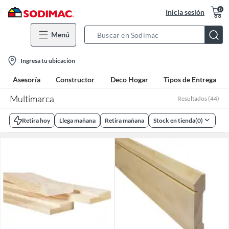
0
Inicia sesión
Menú
Search
Bar
location-
Ingresa tu ubicación
icon
Asesoría
Constructor
Deco Hogar
Tipos de Entrega
Multimarca
Resultados
(
44
)
Retira hoy
Llega mañana
Retira mañana
Stock en tienda
(
0
)