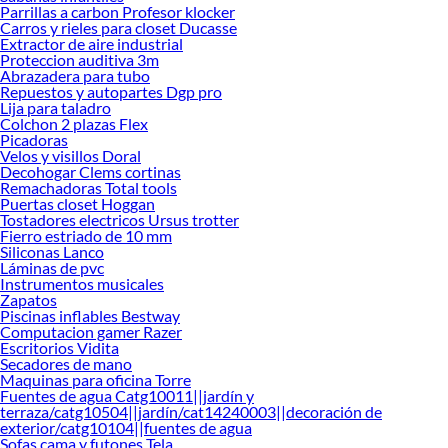
Parrillas a carbon Profesor klocker
Carros y rieles para closet Ducasse
Extractor de aire industrial
Proteccion auditiva 3m
Abrazadera para tubo
Repuestos y autopartes Dgp pro
Lija para taladro
Colchon 2 plazas Flex
Picadoras
Velos y visillos Doral
Decohogar Clems cortinas
Remachadoras Total tools
Puertas closet Hoggan
Tostadores electricos Ursus trotter
Fierro estriado de 10 mm
Siliconas Lanco
Láminas de pvc
Instrumentos musicales
Zapatos
Piscinas inflables Bestway
Computacion gamer Razer
Escritorios Vidita
Secadores de mano
Maquinas para oficina Torre
Fuentes de agua Catg10011||jardín y
terraza/catg10504||jardín/cat14240003||decoración de
exterior/catg10104||fuentes de agua
Sofas cama y futones Tela