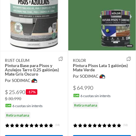
RUST OLEUM
KOLOR
Pintura Base para Pisos y
Pintura Pisos Lata 1 galón(es)
Azulejos Tarro 0.25 galón(es)
Mate Verde
Mate Gris Oscuro
Por SODIMAC
Por SODIMAC
$ 64.990
$ 25.690
-17%
6
cuotas sin interés
$ 30.990
Retira mañana
6
cuotas sin interés
Retira mañana
(14)
(16)