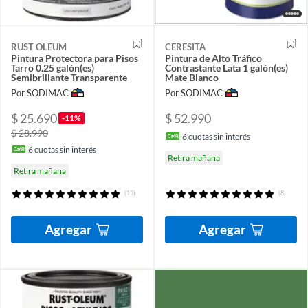
RUST OLEUM
CERESITA
Pintura Protectora para Pisos
Pintura de Alto Tráfico
Tarro 0.25 galón(es)
Contrastante Lata 1 galón(es)
Semibrillante Transparente
Mate Blanco
Por SODIMAC
Por SODIMAC
$ 25.690
$ 52.990
-11%
$ 28.990
6
cuotas sin interés
6
cuotas sin interés
Retira mañana
Retira mañana
(15)
(8)
Agregar
Agregar