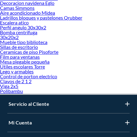
Decoracion navidena Eglo
Camas Simmons
Aire acondicionado Midea
Ladrillos bloques y pastelones Qrubber
Escalera atico
Perfil angulo 30x30x2
Bomba centrífuga
30x20x2
Mueble tipo biblioteca
Sillas de escritorio
Ceramicas de piso Pisoforte
Film para ventanas
Mesa plegable pequeña
Utiles escolares Torre
Lego y armables
Control de porton electrico
Clavos de 2 1 2
Viga 2x5
Polibambu
Servicio al Cliente
Mi Cuenta