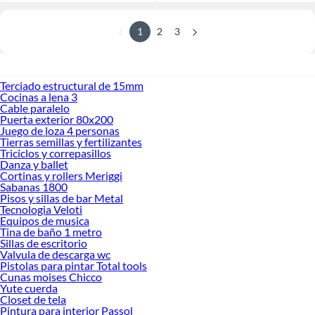
1
2
3
Terciado estructural de 15mm
Cocinas a lena 3
Cable paralelo
Puerta exterior 80x200
Juego de loza 4 personas
Tierras semillas y fertilizantes
Triciclos y correpasillos
Danza y ballet
Cortinas y rollers Meriggi
Sabanas 1800
Pisos y sillas de bar Metal
Tecnologia Veloti
Equipos de musica
Tina de baño 1 metro
Sillas de escritorio
Valvula de descarga wc
Pistolas para pintar Total tools
Cunas moises Chicco
Yute cuerda
Closet de tela
Pintura para interior Passol