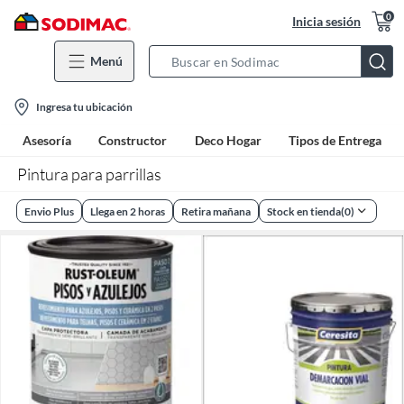
0
Inicia sesión
Menú
Search
Bar
location-
Ingresa tu ubicación
icon
Asesoría
Constructor
Deco Hogar
Tipos de Entrega
Pintura para parrillas
Envio Plus
Llega en 2 horas
Retira mañana
Stock en tienda
(
0
)