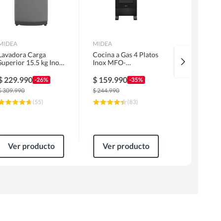
MIDEA
MIDEA
SAMSUNG
Lavadora Carga
Cocina a Gas 4 Platos
Aire Acon
Superior 15.5 kg Inox
Inox MFO-
Split Inve
MLS-155GE04N
MG20TCSSLBK
BTU
$
229.990
$
159.990
$
647.89
-26%
-35%
$
309.990
$
244.990
$
819.990
(
55
)
(
83
)
Ver producto
Ver producto
Ver pr