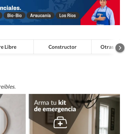
re Libre
Constructor
Otras Categor
eíbles.