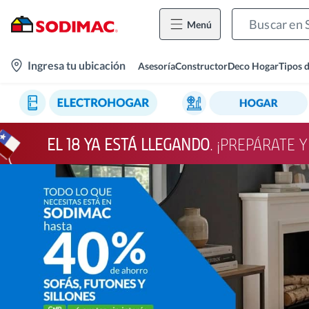
Menú
location-
Ingresa tu ubicación
Asesoría
Constructor
Deco Hogar
Tipos 
icon
EL 18 YA ESTÁ LLEGANDO
. ¡PREPÁRATE 