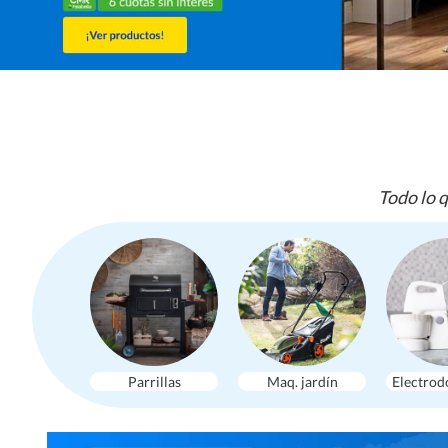
Todo lo q
Parrillas
Maq. jardín
Electrod