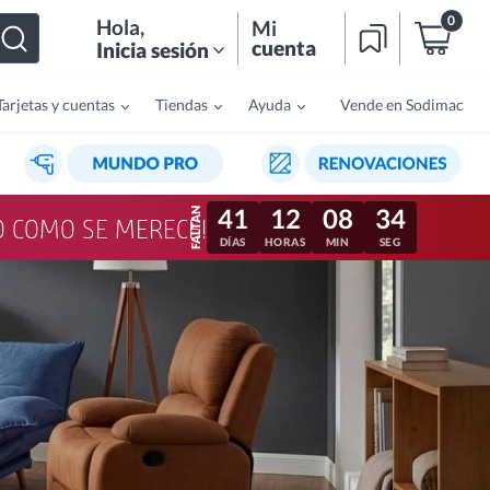
0
Hola
,
Mi
cuenta
Inicia sesión
Tarjetas y cuentas
Tiendas
Ayuda
Vende en Sodimac
41
12
08
31
LO COMO SE MERECE!
DÍAS
HORAS
MIN
SEG