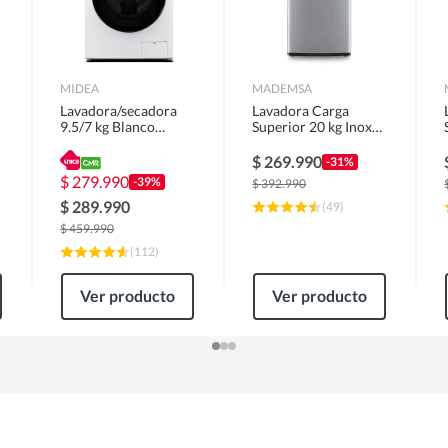
MIDEA
MADEMSA
Lavadora/secadora
Lavadora Carga
9.5/7 kg Blanco
Superior 20 kg Inox
MLSF-095B/W
MDWMT20S
$
269.990
-31%
$
279.990
-39%
$
392.990
$
289.990
(
49
)
$
459.990
(
112
)
Ver producto
Ver producto