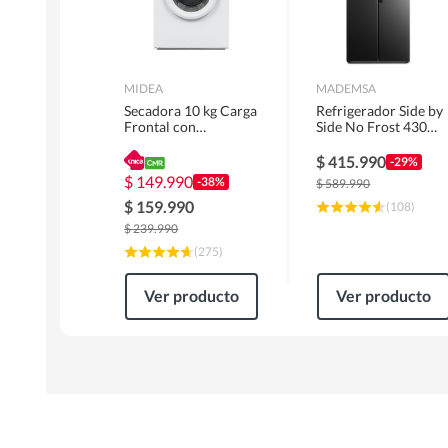
MIDEA
MADEMSA
Secadora 10 kg Carga
Refrigerador Side by
Frontal con
Side No Frost 430
Evacuación Blanco
Litros Negro
MD100A100/W2
MAS430B
$
415.990
-29%
$
149.990
-38%
$
589.990
$
159.990
(
108
)
$
239.990
(
275
)
Ver producto
Ver producto