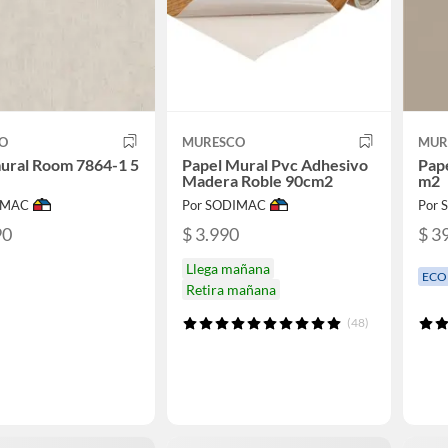
O
MURESCO
MUR
ural Room 7864-1 5
Papel Mural Pvc Adhesivo
Pape
Madera Roble 90cm2
m2
IMAC
Por SODIMAC
Por
90
$ 3.990
$ 3
Llega mañana
ECO
Retira mañana
(48)