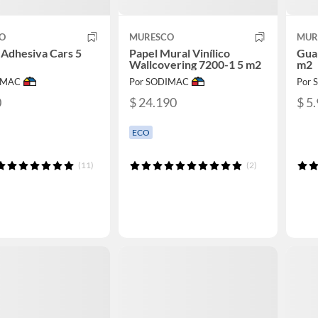
O
MURESCO
MUR
Adhesiva Cars 5
Papel Mural Vinílico
Gua
Wallcovering 7200-1 5 m2
m2
IMAC
Por SODIMAC
Por
0
$ 24.190
$ 5
ECO
(11)
(2)