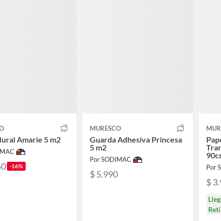
O
MURESCO
MUR
ural Amarie 5 m2
Guarda Adhesiva Princesa
Pap
5 m2
Tra
IMAC
90c
Por SODIMAC
50
-16%
Por
$ 5.990
$ 3
Lle
Ret