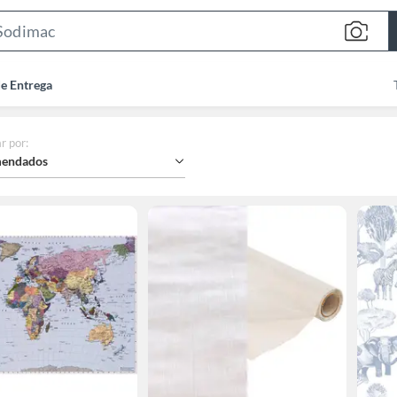
Search
Bar
de Entrega
r por
:
endados