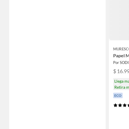
MURESC
Papel M
Por SOD
$ 16.9
Llega m
Retira 
ECO