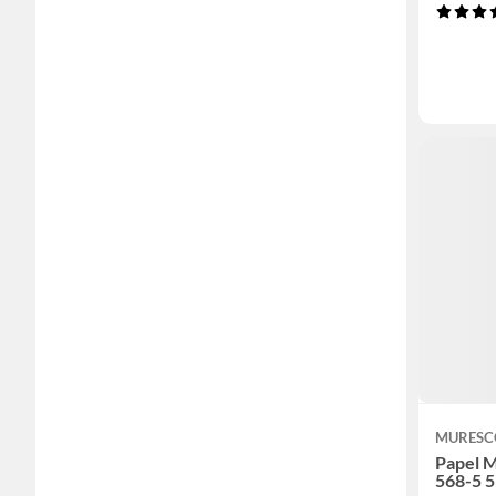
MURESC
Papel M
568-5 