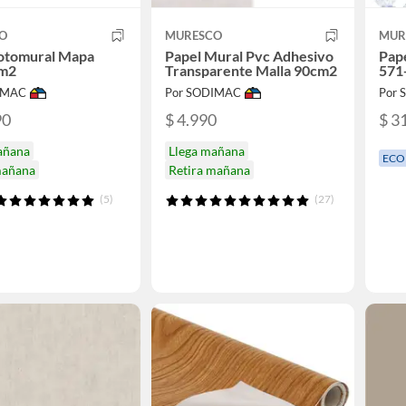
O
MURESCO
MUR
Fotomural Mapa
Papel Mural Pvc Adhesivo
Pape
 m2
Transparente Malla 90cm2
571
IMAC
Por SODIMAC
Por
90
$ 4.990
$ 3
añana
Llega mañana
ECO
mañana
Retira mañana
(5)
(27)