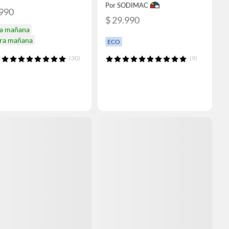
Por SODIMAC
.990
$ 29.990
ga mañana
ira mañana
ECO
(30)
(9)