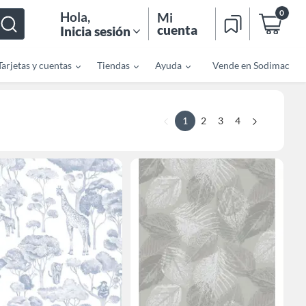
0
Hola
,
Mi
cuenta
Inicia sesión
Tarjetas y cuentas
Tiendas
Ayuda
Vende en Sodimac
1
2
3
4