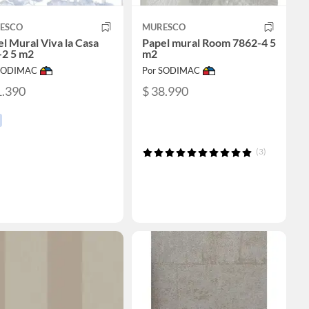
ESCO
MURESCO
l Mural Viva la Casa
Papel mural Room 7862-4 5
-2 5 m2
m2
 SODIMAC
Por SODIMAC
1.390
$ 38.990
(3)