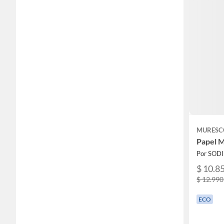
MURESC
Papel M
Por SOD
$ 10.8
$ 12.990
ECO