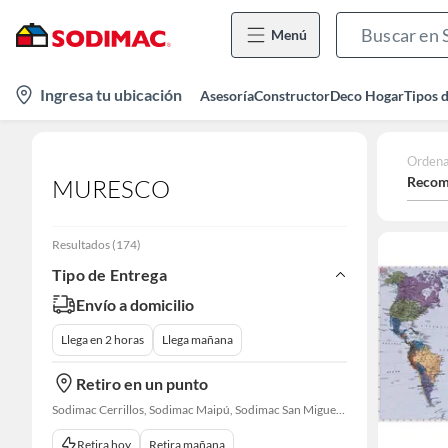
Menú
location-
Ingresa tu ubicación
Asesoría
Constructor
Deco Hogar
Tipos 
icon
Ordena
Recom
MURESCO
Resultados
(
174
)
Tipo de Entrega
Envío a domicilio
Llega en 2 horas
Llega mañana
Retiro en un punto
Sodimac Cerrillos, Sodimac Maipú, Sodimac San Miguel, Sodimac El Bosque, Sodimac San Bernardo, Sodimac Talagante
Retira hoy
Retira mañana