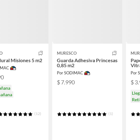
O
MURESCO
MUR
ural Misiones 5 m2
Guarda Adhesiva Princesas
Pap
0,85 m2
Vitr
IMAC
Por SODIMAC
Por
90
$ 7.990
$ 3
añana
Lle
mañana
Reti
(12)
(1)