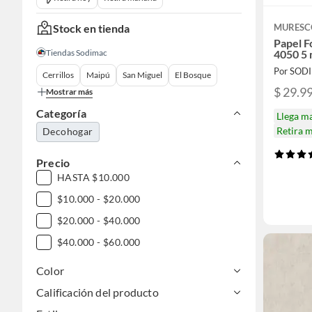
Stock en tienda
MURESC
Papel 
Tiendas Sodimac
4050 5
Por SOD
Cerrillos
Maipú
San Miguel
El Bosque
$ 29.9
Mostrar más
Categoría
Llega m
Retira 
Decohogar
Precio
HASTA $10.000
$10.000 - $20.000
$20.000 - $40.000
$40.000 - $60.000
Color
Calificación del producto