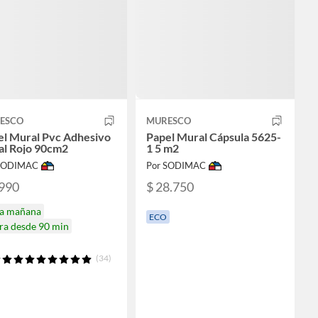
ESCO
MURESCO
el Mural Pvc Adhesivo
Papel Mural Cápsula 5625-
al Rojo 90cm2
1 5 m2
 SODIMAC
Por SODIMAC
.990
$ 28.750
ga mañana
ECO
ra desde 90 min
(34)