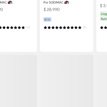
IMAC
Por SODIMAC
$ 3
90
$ 28.990
Lle
Ret
ECO
(1)
(2)