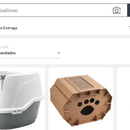
Search
Bar
de Entrega
r por
:
endados