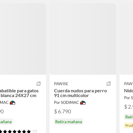
PAWISE
PAW
abatible para gatos
Cuerda nudos para perro
Nid
a blanca 24X27 cm
91 cm multicolor
Por
IMAC
Por SODIMAC
$ 2
90
$ 6.790
Ret
mañana
Retira mañana
Prod
(7)