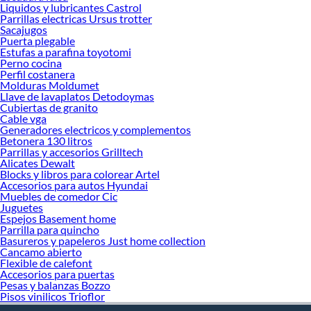
Liquidos y lubricantes Castrol
Parrillas electricas Ursus trotter
Sacajugos
Puerta plegable
Estufas a parafina toyotomi
Perno cocina
Perfil costanera
Molduras Moldumet
Llave de lavaplatos Detodoymas
Cubiertas de granito
Cable vga
Generadores electricos y complementos
Betonera 130 litros
Parrillas y accesorios Grilltech
Alicates Dewalt
Blocks y libros para colorear Artel
Accesorios para autos Hyundai
Muebles de comedor Cic
Juguetes
Espejos Basement home
Parrilla para quincho
Basureros y papeleros Just home collection
Cancamo abierto
Flexible de calefont
Accesorios para puertas
Pesas y balanzas Bozzo
Pisos vinilicos Trioflor