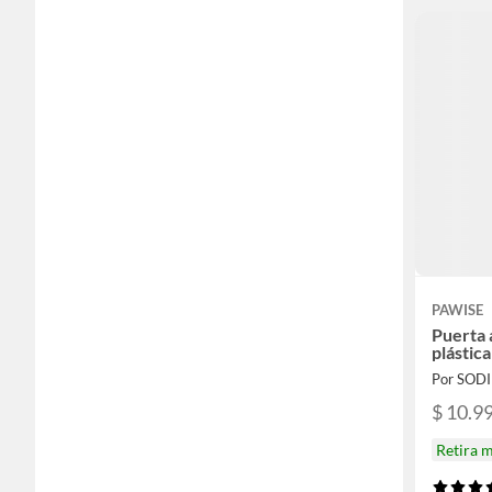
PAWISE
Puerta 
plástic
Por SOD
$ 10.9
Retira 