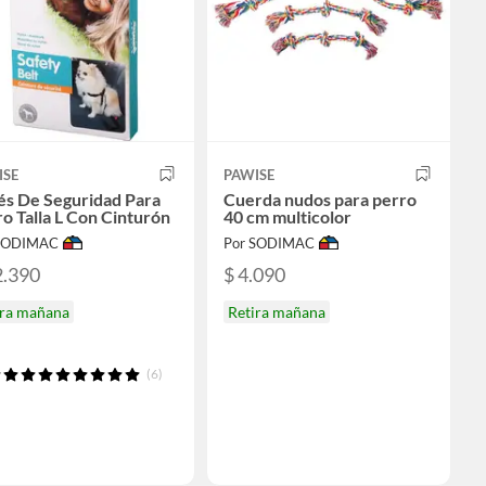
ISE
PAWISE
és De Seguridad Para
Cuerda nudos para perro
o Talla L Con Cinturón
40 cm multicolor
 SODIMAC
Por SODIMAC
2.390
$ 4.090
ira mañana
Retira mañana
(6)