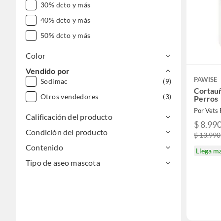
30% dcto y más
40% dcto y más
50% dcto y más
Color
Vendido por
PAWISE
Sodimac
(9)
Cortauñ
Otros vendedores
(3)
Perros
Por Vets 
Calificación del producto
$ 8.99
Condición del producto
$ 13.990
Contenido
Llega m
Tipo de aseo mascota