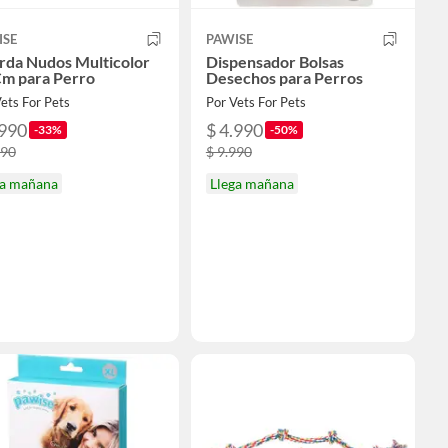
ISE
PAWISE
rda Nudos Multicolor
Dispensador Bolsas
Cm para Perro
Desechos para Perros
ets For Pets
Por Vets For Pets
.990
$ 4.990
-33%
-50%
990
$ 9.990
ga mañana
Llega mañana