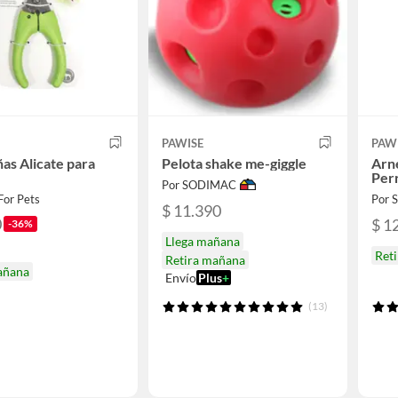
PAWISE
PAW
as Alicate para
Pelota shake me-giggle
Arn
Perr
Por SODIMAC
For Pets
Por
$ 11.390
0
$ 1
-36%
Llega mañana
Ret
Retira mañana
añana
Envío
Plus
+
(13)