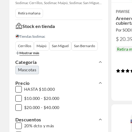
Sodimac Cerrillos, Sodimac Maipú, Sodimac San Miguel, Sodimac San Bernardo, Sodimac San Fernando
PAWISE
Retira mañana
Arenero
cubiert
Stock en tienda
Por SOD
Tiendas Sodimac
$ 20.3
Cerrillos
Maipú
San Miguel
San Bernardo
Retira 
Mostrar más
Categoría
Mascotas
Precio
HASTA $10.000
$10.000 - $20.000
$20.000 - $40.000
Descuentos
20% dcto y más