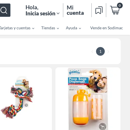
0
Hola
,
Mi
cuenta
Inicia sesión
Tarjetas y cuentas
Tiendas
Ayuda
Vende en Sodimac
1