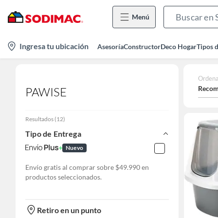
Menú
location-
Ingresa tu ubicación
Asesoría
Constructor
Deco Hogar
Tipos 
icon
Ordena
Recom
PAWISE
Resultados
(
12
)
Tipo de Entrega
Nuevo
Envío gratis al comprar sobre $49.990 en
productos seleccionados.
Retiro en un punto