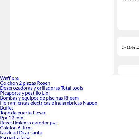
1 - 12 de 
Wafflera
Colchon 2 plazas Rosen
Desbrozadoras y orilladoras Total tools
Picaporte y pestillo Lioi
Bombas y equipos de piscinas Rheem
Herramientas electricas e inalambricas Nappo
Buffet
Tope de puerta Fixser
Ppr 32 mm
Revestimiento exterior pvc
Calefon 6 litros
Navidad Dear santa
Escuadra falsa