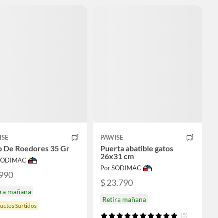
ISE
PAWISE
o De Roedores 35 Gr
Puerta abatible gatos
26x31 cm
 SODIMAC
Por SODIMAC
.990
$ 23.790
ira mañana
Retira mañana
uctos Surtidos
(5)