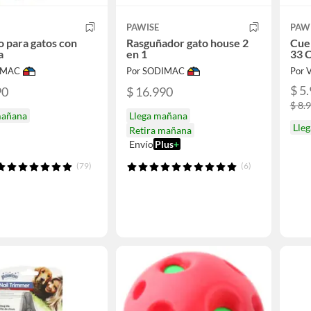
PAWISE
PAW
 para gatos con
Rasguñador gato house 2
Cue
a
en 1
33 
IMAC
Por SODIMAC
Por V
$ 5
90
$ 16.990
$ 8.
mañana
Llega mañana
Lle
Retira mañana
Envío
Plus
+
(79)
(6)