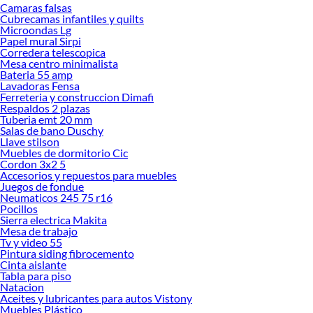
Camaras falsas
Cubrecamas infantiles y quilts
Microondas Lg
Papel mural Sirpi
Corredera telescopica
Mesa centro minimalista
Bateria 55 amp
Lavadoras Fensa
Ferreteria y construccion Dimafi
Respaldos 2 plazas
Tuberia emt 20 mm
Salas de bano Duschy
Llave stilson
Muebles de dormitorio Cic
Cordon 3x2 5
Accesorios y repuestos para muebles
Juegos de fondue
Neumaticos 245 75 r16
Pocillos
Sierra electrica Makita
Mesa de trabajo
Tv y video 55
Pintura siding fibrocemento
Cinta aislante
Tabla para piso
Natacion
Aceites y lubricantes para autos Vistony
Muebles Plástico