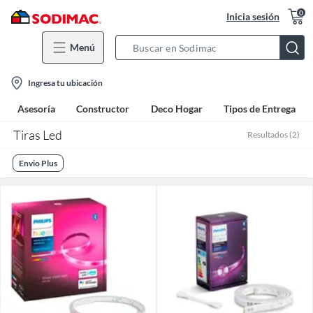
0
Inicia sesión
Menú
Search
Bar
location-
Ingresa tu ubicación
icon
Asesoría
Constructor
Deco Hogar
Tipos de Entrega
Tiras Led
Resultados
(
2
)
Envio Plus