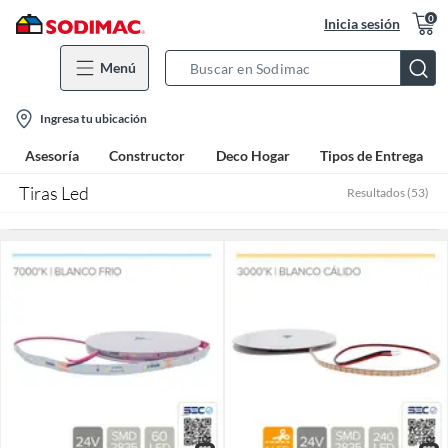
0
Inicia sesión
Menú
Search
Bar
location-
Ingresa tu ubicación
icon
Asesoría
Constructor
Deco Hogar
Tipos de Entrega
Tiras Led
Resultados
(
53
)