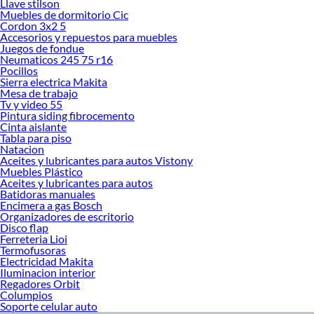
Llave stilson
Muebles de dormitorio Cic
Cordon 3x2 5
Accesorios y repuestos para muebles
Juegos de fondue
Neumaticos 245 75 r16
Pocillos
Sierra electrica Makita
Mesa de trabajo
Tv y video 55
Pintura siding fibrocemento
Cinta aislante
Tabla para piso
Natacion
Aceites y lubricantes para autos Vistony
Muebles Plástico
Aceites y lubricantes para autos
Batidoras manuales
Encimera a gas Bosch
Organizadores de escritorio
Disco flap
Ferreteria Lioi
Termofusoras
Electricidad Makita
Iluminacion interior
Regadores Orbit
Columpios
Soporte celular auto