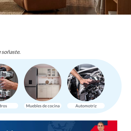
e soñaste.
dros
Muebles de cocina
Automotriz