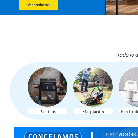
Todo lo q
Parrillas
Maq. jardín
Electrod