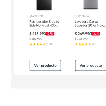
MADEMSA
MADEMSA
Refrigerador Side by
Lavadora Carga
Side No Frost 430
Superior 20 kg Inox
Litros Negro
MDWMT20S
MAS430B
$
415.990
$
269.990
-29%
-31%
$
589.990
$
392.990
(
108
)
(
49
)
Ver producto
Ver producto