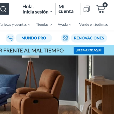
0
Hola
,
Mi
cuenta
Inicia sesión
Tarjetas y cuentas
Tiendas
Ayuda
Vende en Sodimac