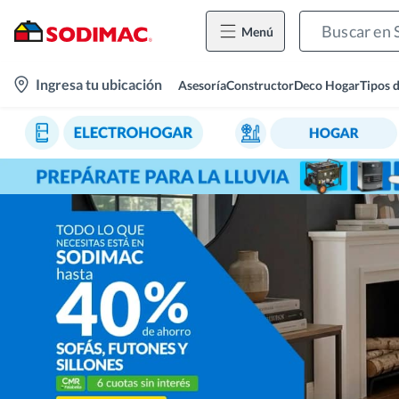
Menú
location-
Ingresa tu ubicación
Asesoría
Constructor
Deco Hogar
Tipos 
icon