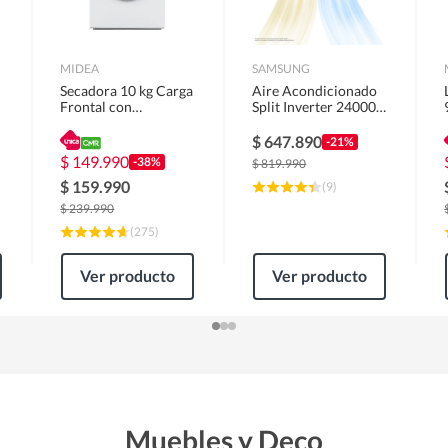
MIDEA
SAMSUNG
Secadora 10 kg Carga
Aire Acondicionado
Frontal con
Split Inverter 24000
Evacuación Blanco
BTU
MD100A100/W2
$
647.890
-21%
$
149.990
-38%
$
819.990
$
159.990
(
9
)
$
239.990
(
275
)
Ver producto
Ver producto
Muebles y Deco