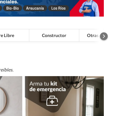
re Libre
Constructor
Otras Categor
eíbles.