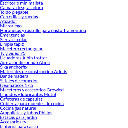
Escritorio minimalista
Camara desgrasadora
Toldo plegable
Carretillas y ruedas
Atizador
Microriego
Horquetas y rastrillo para pasto Tramontina
Emergencias
Sierra circular
Limpia tapiz
Macetero rectangular
Tv y video 75
Licuadoras Albin trotter
Aire acondicionado Atma
Sika anchorfix
Materiales de construccion Atletis
Bar de madera
Sitiales de comedor
Neumaticos 17.5
Maceteros y accesorios Growled
Liquidos y lubricantes Motul
Cafeteras de capsulas
Cubierta para muebles de cocina
Cocina gas natural
Ampolletas y tubos Philips
Estacas para jardin
Accesorios tv
Linterna para casco