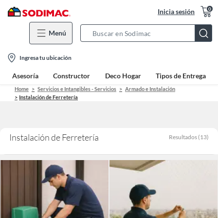
0
Inicia sesión
Menú
Search
Bar
location-
Ingresa tu ubicación
icon
Asesoría
Constructor
Deco Hogar
Tipos de Entrega
Home
Servicios e Intangibles - Servicios
Armado e Instalación
Instalación de Ferretería
Instalación de Ferretería
Resultados
(
13
)