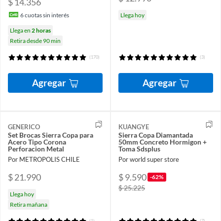
$ 14.356
Llega hoy
6
cuotas sin interés
Llega en
2 horas
Retira desde 90 min
(170)
(3)
Agregar
Agregar
GENERICO
KUANGYE
Set Brocas Sierra Copa para
Sierra Copa Diamantada
Acero Tipo Corona
50mm Concreto Hormigon +
Perforacion Metal
Toma Sdsplus
Por METROPOLIS CHILE
Por world super store
$ 21.990
$ 9.590
-62%
$ 25.225
Llega hoy
Retira mañana
(1)
(7)