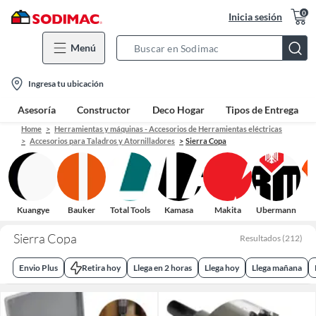
0
Inicia sesión
Menú
Search
Bar
location-
Ingresa tu ubicación
icon
Asesoría
Constructor
Deco Hogar
Tipos de Entrega
Home
Herramientas y máquinas - Accesorios de Herramientas eléctricas
Accesorios para Taladros y Atornilladores
Sierra Copa
Kuangye
Bauker
Total Tools
Kamasa
Makita
Ubermann
Sierra Copa
Resultados
(
212
)
Envio Plus
Retira hoy
Llega en 2 horas
Llega hoy
Llega mañana