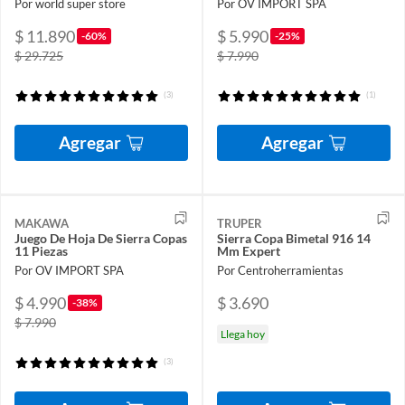
Por world super store
Por OV IMPORT SPA
$ 11.890
$ 5.990
-60%
-25%
$ 29.725
$ 7.990
(3)
(1)
Agregar
Agregar
MAKAWA
TRUPER
Juego De Hoja De Sierra Copas
Sierra Copa Bimetal 916 14
11 Piezas
Mm Expert
Por OV IMPORT SPA
Por Centroherramientas
$ 4.990
$ 3.690
-38%
$ 7.990
Llega hoy
(3)