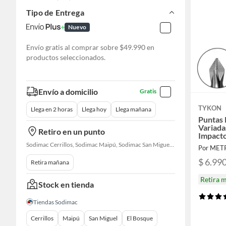
Tipo de Entrega
Nuevo
Envío gratis al comprar sobre $49.990 en
productos seleccionados.
Envío a domicilio
Gratis
TYKON
Llega en 2 horas
Llega hoy
Llega mañana
Puntas 
Variada
Retiro en un punto
Impact
Sodimac Cerrillos, Sodimac Maipú, Sodimac San Miguel, Sodimac El Bosque, Sodimac San Bernardo, Constructor Cantagallo, Sodimac Talagante, Sodimac San Fernando
Por MET
$ 6.99
Retira mañana
Retira 
Stock en tienda
Tiendas Sodimac
Cerrillos
Maipú
San Miguel
El Bosque