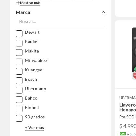
Mostrar más
Marca
Dewalt
Bauker
Makita
Milwaukee
Kuangye
Bosch
Ubermann
Bahco
UBERM
Llavero
Einhell
Hexago
90 grados
Por SOD
$ 4.99
+ Ver más
6
cuot