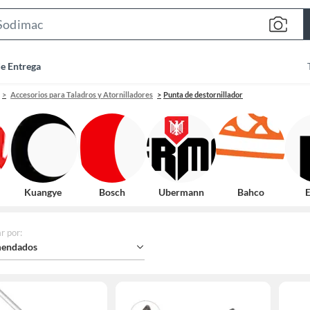
Search
Bar
de Entrega
Accesorios para Taladros y Atornilladores
Punta de destornillador
Kuangye
Bosch
Ubermann
Bahco
E
r por
:
endados