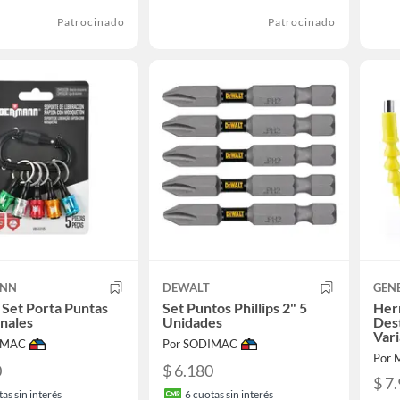
Patrocinado
Patrocinado
ANN
DEWALT
GEN
 Set Porta Puntas
Set Puntos Phillips 2" 5
Her
nales
Unidades
Dest
Vari
IMAC
Por SODIMAC
Por 
0
$ 6.180
$ 7
as sin interés
6
cuotas sin interés