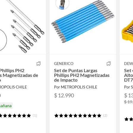
GENERICO
DEW
Phillips PH2
Set de Puntas Largas
Set 
s Magnetizadas de
Phillips PH2 Magnetizadas
Alt
o
de Impacto
DT7
ROPOLIS CHILE
Por METROPOLIS CHILE
Por 
0
$ 12.990
$ 1
$ 19
mañana
(1)
(2)