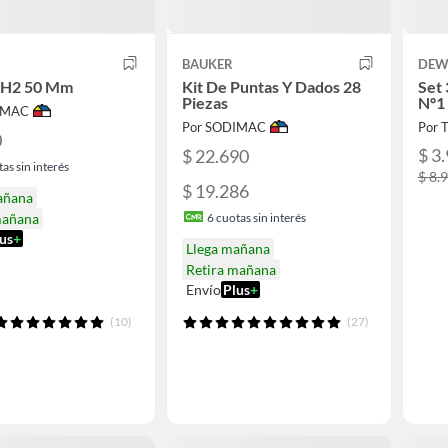
BAUKER
DEW
PH2 50 Mm
Kit De Puntas Y Dados 28
Set 
Piezas
Nº1
IMAC
Por SODIMAC
Por 
0
$ 3
$ 22.690
as sin interés
$ 8.
$ 19.286
añana
mañana
6
cuotas sin interés
us
+
Llega mañana
Retira mañana
Envío
Plus
+
(10)
(27)