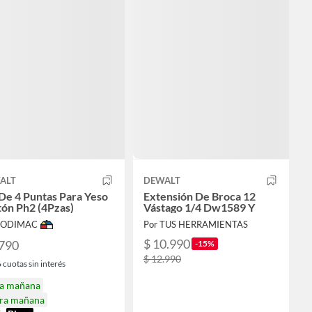
ALT
DEWALT
De 4 Puntas Para Yeso
Extensión De Broca 12
ón Ph2 (4Pzas)
Vástago 1/4 Dw1589 Y
 SODIMAC
Por TUS HERRAMIENTAS
$ 10.990
.790
-15%
$ 12.990
6
cuotas sin interés
ga mañana
ira mañana