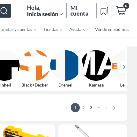
0
Hola
,
Mi
cuenta
Inicia sesión
Tarjetas y cuentas
Tiendas
Ayuda
Vende en Sodimac
inhell
Black+Decker
Dremel
Kamasa
Lernen
...
1
2
3
8