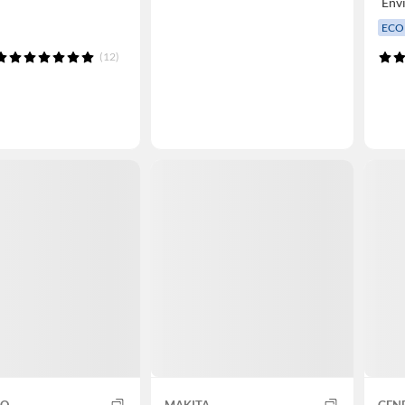
Env
ECO
(12)