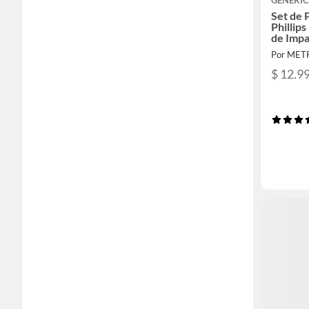
GENERI
Set de 
Phillip
de Imp
Por MET
$ 12.9