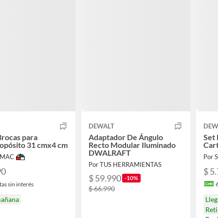
DEWALT
DEW
Brocas para
Adaptador De Ángulo
Set 
opósito 31 cmx4 cm
Recto Modular Iluminado
Cart
DWALRAFT
IMAC
Por
Por TUS HERRAMIENTAS
90
$ 5
$ 59.990
-10%
as sin interés
$ 66.990
mañana
Lle
Ret