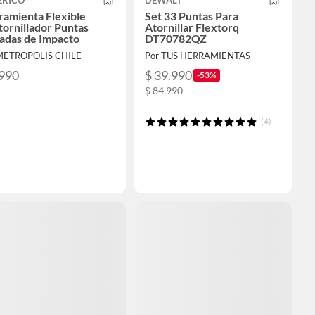
ERICO
DEWALT
ramienta Flexible
Set 33 Puntas Para
ornillador Puntas
Atornillar Flextorq
adas de Impacto
DT70782QZ
METROPOLIS CHILE
Por TUS HERRAMIENTAS
.990
$ 39.990
-53%
$ 84.990
(4)