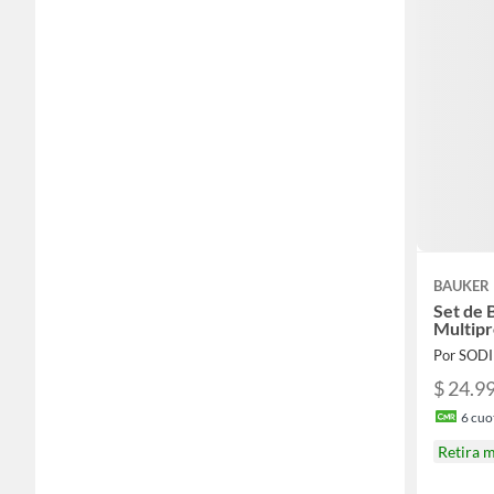
BAUKER
Set de 
Multipr
Por SOD
$ 24.9
6
cuot
Retira 