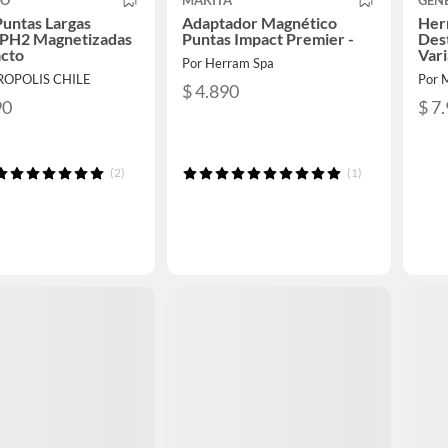
CO
MAKITA
GEN
Puntas Largas
Adaptador Magnético
Her
s PH2 Magnetizadas
Puntas Impact Premier -
Dest
acto
Vari
Por Herram Spa
ROPOLIS CHILE
Por 
$ 4.890
90
$ 7
(2)
(1)