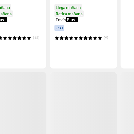
añana
Llega mañana
mañana
Retira mañana
us
+
Envío
Plus
+
ECO
(15)
(9)