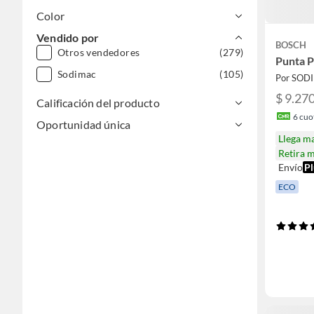
Color
Vendido por
BOSCH
Otros vendedores
(279)
Punta 
Sodimac
(105)
Por SOD
$ 9.27
Calificación del producto
6
cuot
Oportunidad única
Llega m
Retira 
Envío
Pl
ECO