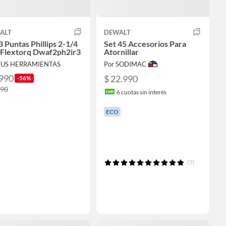
ALT
DEWALT
3 Puntas Phillips 2-1/4
Set 45 Accesorios Para
 Flextorq Dwaf2ph2ir3
Atornillar
TUS HERRAMIENTAS
Por SODIMAC
.990
$ 22.990
-56%
990
6
cuotas sin interés
ECO
(5)