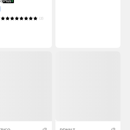
ío
Plus
+
(2)