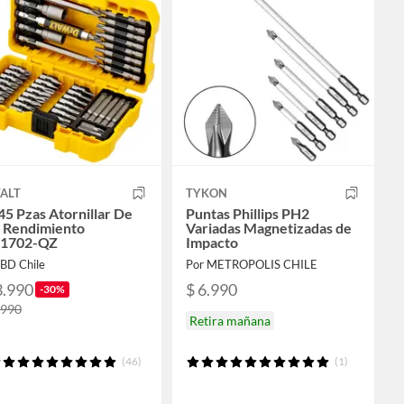
ALT
TYKON
45 Pzas Atornillar De
Puntas Phillips PH2
o Rendimiento
Variadas Magnetizadas de
1702-QZ
Impacto
SBD Chile
Por METROPOLIS CHILE
3.990
$ 6.990
-30%
.990
Retira mañana
(46)
(1)