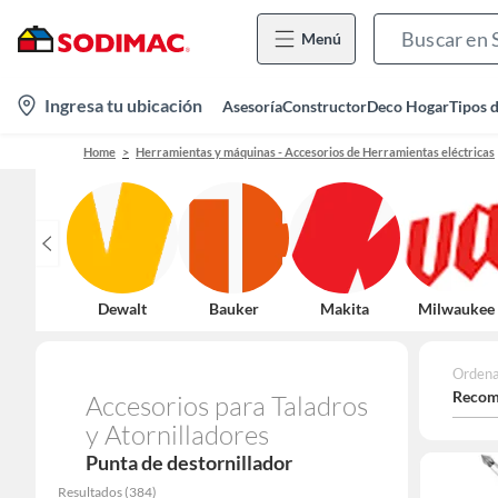
Menú
location-
Ingresa tu ubicación
Asesoría
Constructor
Deco Hogar
Tipos 
icon
Home
Herramientas y máquinas - Accesorios de Herramientas eléctricas
Dewalt
Bauker
Makita
Milwaukee
Ordena
Recom
Accesorios para Taladros
y Atornilladores
Punta de destornillador
Resultados
(
384
)