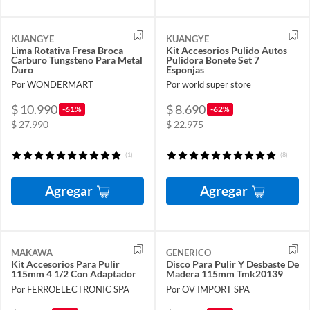
KUANGYE
KUANGYE
Lima Rotativa Fresa Broca
Kit Accesorios Pulido Autos
Carburo Tungsteno Para Metal
Pulidora Bonete Set 7
Duro
Esponjas
Por WONDERMART
Por world super store
$ 10.990
$ 8.690
-61%
-62%
$ 27.990
$ 22.975
(1)
(8)
Agregar
Agregar
MAKAWA
GENERICO
Kit Accesorios Para Pulir
Disco Para Pulir Y Desbaste De
115mm 4 1/2 Con Adaptador
Madera 115mm Tmk20139
Por FERROELECTRONIC SPA
Por OV IMPORT SPA