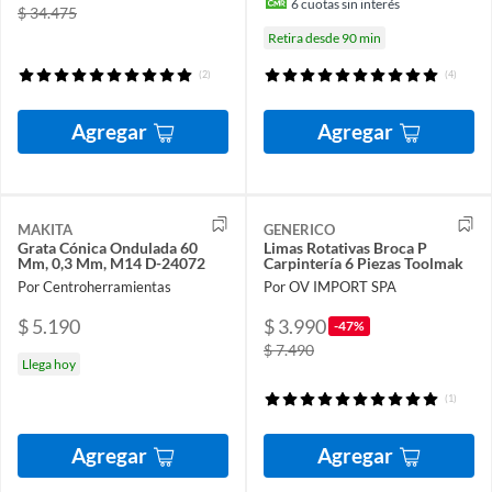
6
cuotas sin interés
$ 34.475
Retira desde 90 min
(2)
(4)
Agregar
Agregar
MAKITA
GENERICO
Grata Cónica Ondulada 60
Limas Rotativas Broca P
Mm, 0,3 Mm, M14 D-24072
Carpintería 6 Piezas Toolmak
Por Centroherramientas
Por OV IMPORT SPA
$ 5.190
$ 3.990
-47%
$ 7.490
Llega hoy
(1)
Agregar
Agregar