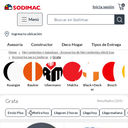
0
Inicia sesión
Menú
Search
Bar
location-
Ingresa tu ubicación
icon
Asesoría
Constructor
Deco Hogar
Tipos de Entrega
Home
Herramientas y máquinas - Accesorios de Herramientas eléctricas
Accesorios para Lijadoras
Grata
Kuangye
Bauker
Ubermann
Makita
Black+Deck
Bosch
er
Grata
Resultados
(
205
)
Envio Plus
Retira hoy
Llega en 2 horas
Llega hoy
Llega mañana