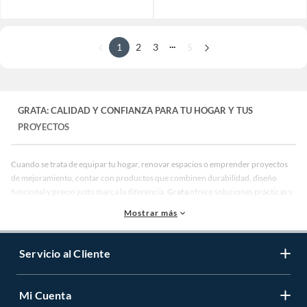
...
1
2
3
5
GRATA: CALIDAD Y CONFIANZA PARA TU HOGAR Y TUS
PROYECTOS
Cuando se trata de equipar tu hogar, renovar espacios o emprender proyectos
de mejoramiento, contar con productos que combinen durabilidad, diseño
funcional y precio justo marca la diferencia.
Grata
ofrece soluciones prácticas y
accesibles para quienes buscan resultados profesionales sin comprometer su
Mostrar más
presupuesto. Descubre todo lo que necesitas saber sobre esta marca, sus líneas
de productos, sus ventajas competitivas y por qué se ha convertido en una
opción preferida por miles de consumidores.
Servicio al Cliente
¿Qué es Grata?
Grata es una marca reconocida en el mercado latinoamericano por su
Mi Cuenta
compromiso con la fabricación de productos para el hogar, la construcción, la