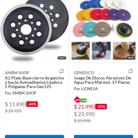
AMBM SHOP
GENERICO
X2 Plato Base cierre de gancho
Juego De Discos Abrasivos De
y bucle Autoadhesiva Lijadora
Agua Para Mármol, 17 Piezas
5 Pulgadas Para Gex125
Por LIONESA
Por AMBM SHOP
$ 11.890
-60%
$ 21.990
-45%
$ 29.725
$ 23.990
$ 39.990