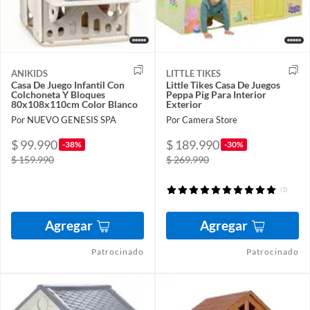
ANIKIDS
LITTLE TIKES
Casa De Juego Infantil Con
Little Tikes Casa De Juegos
Colchoneta Y Bloques
Peppa Pig Para Interior
80x108x110cm Color Blanco
Exterior
Por NUEVO GENESIS SPA
Por Camera Store
$ 99.990
$ 189.990
-38%
-30%
$ 159.990
$ 269.990
(1)
Agregar
Agregar
Patrocinado
Patrocinado