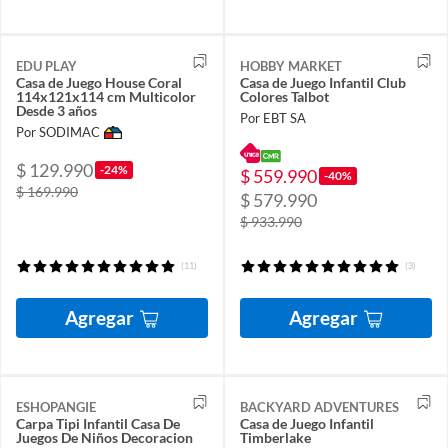
EDU PLAY
HOBBY MARKET
Casa de Juego House Coral
Casa de Juego Infantil Club
114x121x114 cm Multicolor
Colores Talbot
Desde 3 años
Por EBT SA
Por SODIMAC
$ 129.990
-24%
$ 559.990
-40%
$ 169.990
$ 579.990
$ 933.990
(11)
(3)
Agregar
Agregar
ESHOPANGIE
BACKYARD ADVENTURES
Carpa Tipi Infantil Casa De
Casa de Juego Infantil
Juegos De Niños Decoracion
Timberlake