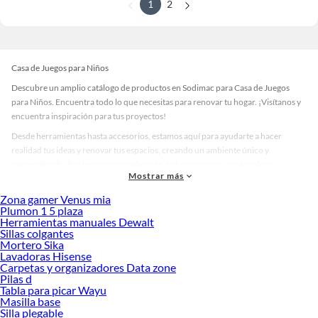
1
2
Casa de Juegos para Niños​
Descubre un amplio catálogo de productos en Sodimac para Casa de Juegos
para Niños​. Encuentra todo lo que necesitas para renovar tu hogar. ¡Visítanos y
encuentra inspiración para tus proyectos!
Desde herramientas hasta accesorios, estamos aquí para ayudarte a hacer
realidad tus ideas y renovar tus espacios, creando un ambiente único y
personalizado. Explora nuestra selección de herramientas, materiales y
Mostrar más
accesorios de calidad que te ayudarán a crear un espacio más tú.
Zona gamer Venus mia
Desde remodelaciones hasta proyectos de decoración, estamos aquí para hacer
Plumon 1 5 plaza
tus ideas realidad. ¡Visítanos y encuentra todo lo que tenemos para ofrecerte en
Herramientas manuales Dewalt
Casa de Juegos para Niños​!
Sillas colgantes
Mortero Sika
Explora la variedad de productos de Casa de Juegos para Niños​ en
Lavadoras Hisense
Sodimac
Carpetas y organizadores Data zone
Pilas d
Herramientas, materiales y accesorios de calidad para tus proyectos y
Tabla para picar Wayu
renovación de espacios. ¡Visítanos y descubre todo lo que tenemos para
Masilla base
ofrecerte!
Silla plegable