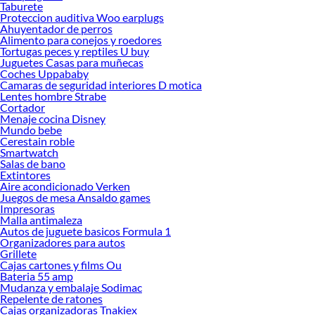
Taburete
Encuentra una amplia variedad de productos de Casa de Juegos para Niños​ en
Proteccion auditiva Woo earplugs
Sodimac. Encuentra todo lo necesario para tus proyectos de renovación y
Ahuyentador de perros
Alimento para conejos y roedores
decoración. ¡Visítanos y haz tus ideas realidad!
Tortugas peces y reptiles U buy
Juguetes Casas para muñecas
Coches Uppababy
Camaras de seguridad interiores D motica
Lentes hombre Strabe
Cortador
Menaje cocina Disney
Mundo bebe
Cerestain roble
Smartwatch
Salas de bano
Extintores
Aire acondicionado Verken
Juegos de mesa Ansaldo games
Impresoras
Malla antimaleza
Autos de juguete basicos Formula 1
Organizadores para autos
Grillete
Cajas cartones y films Ou
Bateria 55 amp
Mudanza y embalaje Sodimac
Repelente de ratones
Cajas organizadoras Tnakiex