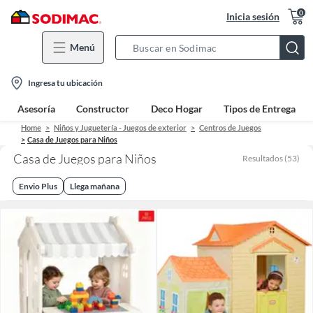
0
Inicia sesión
Menú
Search
Bar
location-
Ingresa tu ubicación
icon
Asesoría
Constructor
Deco Hogar
Tipos de Entrega
Home
Niños y Juguetería - Juegos de exterior
Centros de Juegos
Casa de Juegos para Niños​
Casa de Juegos para Niños​
Resultados
(
53
)
Envio Plus
Llega mañana