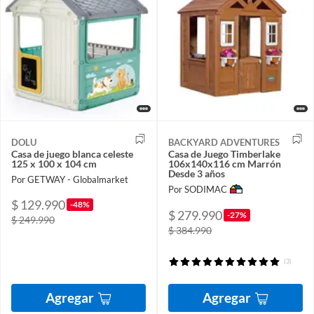
DOLU
BACKYARD ADVENTURES
Casa de juego blanca celeste
Casa de Juego Timberlake
125 x 100 x 104 cm
106x140x116 cm Marrón
Desde 3 años
Por GETWAY - Globalmarket
Por SODIMAC
$ 129.990
-48%
$ 279.990
-27%
$ 249.990
$ 384.990
(3)
Agregar
Agregar