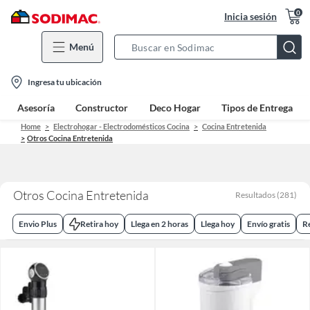
0
Inicia sesión
Menú
Search
Bar
location-
Ingresa tu ubicación
icon
Asesoría
Constructor
Deco Hogar
Tipos de Entrega
Home
Electrohogar - Electrodomésticos Cocina
Cocina Entretenida
Otros Cocina Entretenida
Otros Cocina Entretenida
Resultados
(
281
)
Envio Plus
Retira hoy
Llega en 2 horas
Llega hoy
Envío gratis
R