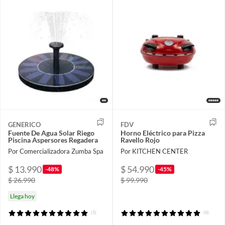
GENERICO
FDV
Fuente De Agua Solar Riego
Horno Eléctrico para Pizza
Piscina Aspersores Regadera
Ravello Rojo
Por Comercializadora Zumba Spa
Por KITCHEN CENTER
$ 13.990
$ 54.990
-48%
-45%
$ 26.990
$ 99.990
Llega hoy
(1)
(6)