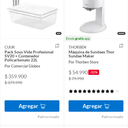
Envío
gratis
app
CUUK
THORBEN
Pack Sous Vide Profesional
Máquina de Sundaes Thor
SV20 + Contenedor
Sundae Maker
Policarbonato 22L
Por Thorben Store
Por Comercial Globex
$ 54.990
-31%
$ 359.900
$ 79.990
$ 379.990
(1)
Agregar
Agregar
Patrocinado
Patrocinado