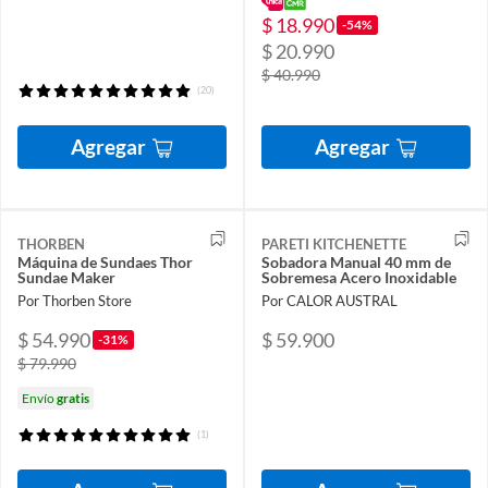
$ 18.990
-54%
$ 20.990
$ 40.990
(20)
Agregar
Agregar
THORBEN
PARETI KITCHENETTE
Máquina de Sundaes Thor
Sobadora Manual 40 mm de
Sundae Maker
Sobremesa Acero Inoxidable
Por Thorben Store
Por CALOR AUSTRAL
$ 54.990
$ 59.900
-31%
$ 79.990
Envío
gratis
(1)