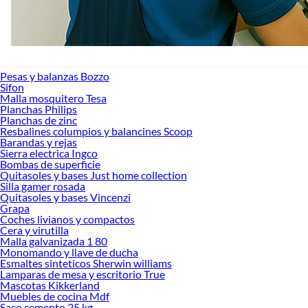
Pesas y balanzas Bozzo
Sifon
Malla mosquitero Tesa
Planchas Philips
Planchas de zinc
Resbalines columpios y balancines Scoop
Barandas y rejas
Sierra electrica Ingco
Bombas de superficie
Quitasoles y bases Just home collection
Silla gamer rosada
Quitasoles y bases Vincenzi
Grapa
Coches livianos y compactos
Cera y virutilla
Malla galvanizada 1 80
Monomando y llave de ducha
Esmaltes sinteticos Sherwin williams
Lamparas de mesa y escritorio True
Mascotas Kikkerland
Muebles de cocina Mdf
Saco cemento 25 kg