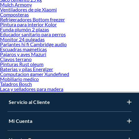
Mulch Armony
Ventiladores de pie Xiaomi
Composteras
Refrigeradores Bottom freezer
Pintura para interior Kolor
Funda plumón 2 plazas
Educador sanitario para perros
Monitor 24 pulgadas
Parlantes hi fi Cambridge audio
Escuadras magneticas
Pajaros y aves Mazuri
Clavos terrano
Pinturas Rust oleum
Baterias y pilas Energizer
Computacion gamer Xundefined
Mobiliario medico
Taladros Bosch
Laca y selladores para madera
Servicio al Cliente
Mi Cuenta