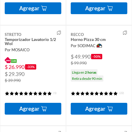
Agregar
Agregar
STRETTO
RECCO
Temporizador Lavatorio 1/2
Horno Pizza 30 cm
Wol
Por SODIMAC
Por MOSAICO
$ 49.990
-50%
$ 99.990
$ 26.990
-33%
Llega en
2 horas
$ 29.390
Retira desde 90 min
$ 39.990
(1)
(22)
Agregar
Agregar