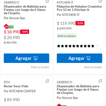
GENERICO
KITCHEN IT
Dispensador de Bebidas para
Máquina de Helados Creamlux
Fiestas con Juego de 6 Vasos
Pro 12 en 1 Kitchen-It
de Chupito,
Por KITCHEN-IT
Por Keryon Spa
$ 119.990
-52%
$ 249.990
$ 18.990
-54%
Retira mañana
$ 20.990
$ 40.990
(1)
Agregar
Agregar
Patrocinado
Patrocinado
FDV
GENERICO
Roner Sous Vide
Dispensador de Bebidas para
Fiestas con Juego de 6 Vasos
Por KITCHEN CENTER
de Chupito,
Por Keryon Spa
$ 89.990