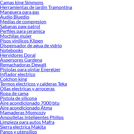
Camas king Simmons
Herramientas de jardin Tramontina
Manguera para gas
Audio Bluedio
Medias de compresion
Sabanas paw patrol
Perfiles para ceramica
Mochilas mujer
Pisos vinilicos Klipen
Dispensador de agua de vidrio
Notebooks
Hervidores Doral
Aspersores Gardena
Remachadoras Dewalt
Pistolas para pintar Energizer
Inflador electrico
Colchon king
Termos electricos y calderas Teka
Ollas electricas y arroceras
Ropa de cama
Pistola de silicona
Aire acondicionado 7000 btu
Aire acondicionado Atma
Mamaderas Momcozy
Ampolletas inteligentes Philips
Limpieza para autos Mafra
Sierra electrica Makita
Panos y utensilios