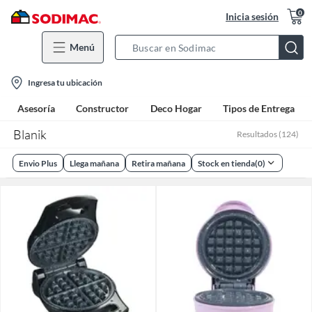
0
Inicia sesión
Menú
Search
Bar
location-
Ingresa tu ubicación
icon
Asesoría
Constructor
Deco Hogar
Tipos de Entrega
Blanik
Resultados
(
124
)
Envio Plus
Llega mañana
Retira mañana
Stock en tienda
(
0
)