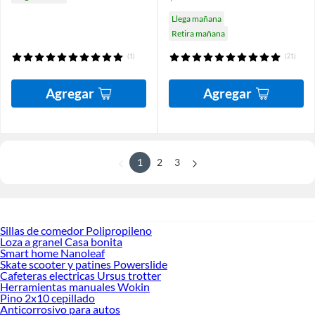
Llega mañana
Retira mañana
(1)
(21)
Agregar
Agregar
1
2
3
Sillas de comedor Polipropileno
Loza a granel Casa bonita
Smart home Nanoleaf
Skate scooter y patines Powerslide
Cafeteras electricas Ursus trotter
Herramientas manuales Wokin
Pino 2x10 cepillado
Anticorrosivo para autos