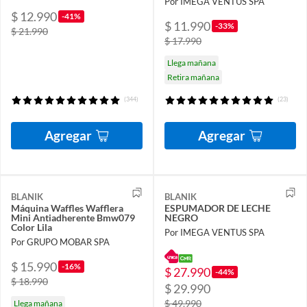
Por IMEGA VENTUS SPA
$ 12.990
-41%
$ 11.990
-33%
$ 21.990
$ 17.990
Llega mañana
Retira mañana
(344)
(23)
Agregar
Agregar
BLANIK
BLANIK
Máquina Waffles Wafflera
ESPUMADOR DE LECHE
Mini Antiadherente Bmw079
NEGRO
Color Lila
Por IMEGA VENTUS SPA
Por GRUPO MOBAR SPA
$ 15.990
-16%
$ 27.990
-44%
$ 18.990
$ 29.990
$ 49.990
Llega mañana