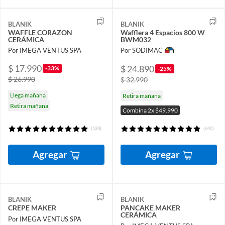
BLANIK
BLANIK
WAFFLE CORAZON
Wafflera 4 Espacios 800 W
CERÁMICA
BWM032
Por IMEGA VENTUS SPA
Por SODIMAC
$ 17.990
$ 24.890
-33%
-25%
$ 26.990
$ 32.990
Llega mañana
Retira mañana
Retira mañana
Combina 2x $49.990
(520)
(640)
Agregar
Agregar
BLANIK
BLANIK
CREPE MAKER
PANCAKE MAKER
CERÁMICA
Por IMEGA VENTUS SPA