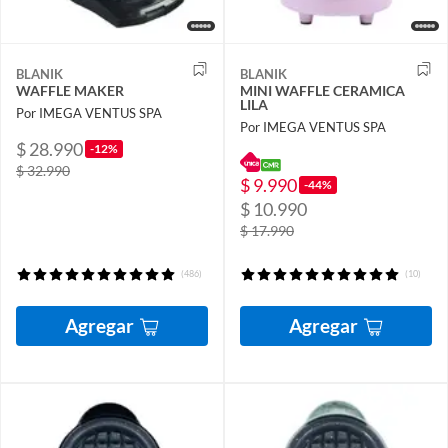
BLANIK
BLANIK
WAFFLE MAKER
MINI WAFFLE CERAMICA
LILA
Por IMEGA VENTUS SPA
Por IMEGA VENTUS SPA
$ 28.990
-12%
$ 32.990
$ 9.990
-44%
$ 10.990
$ 17.990
(486)
(10)
Agregar
Agregar