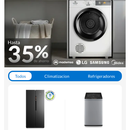
Todos
Climatizacion
Refrigeradores
Lavado y Secado
Cocinas
Aspiradoras
Hornos y Microondas
Otros