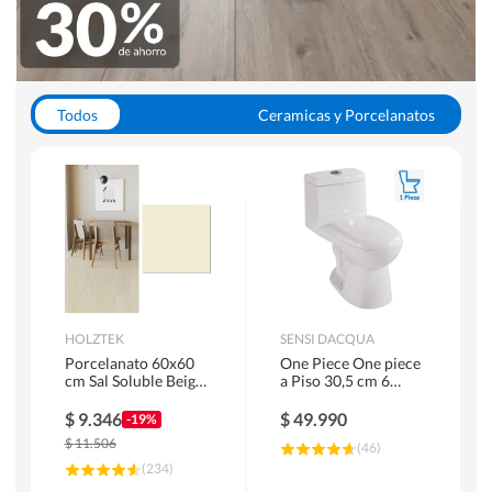
Todos
Ceramicas y Porcelanatos
Calefont y Termos
Pisos Vinilicos
WC y Sanitarios
Pisos Flotantes y Laminados
Pinturas
Duchas y Mamparas
HOLZTEK
SENSI DACQUA
Porcelanato 60x60
One Piece One piece
cm Sal Soluble Beige
a Piso 30,5 cm 6
1.44 m2
Litros Riva Blanco
$
9.346
$
49.990
-19%
$
11.506
(
46
)
(
234
)