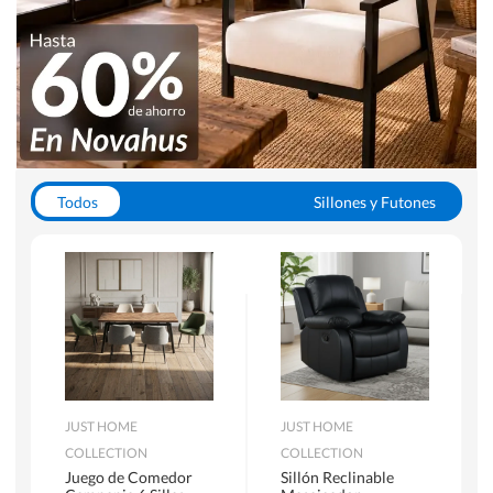
Todos
Sillones y Futones
Juegos de Comedor
Lamparas
Closets
Escritorios y Sillas PC
Racks y Muebles TV
Alfombras
JUST HOME
JUST HOME
COLLECTION
COLLECTION
Juego de Comedor
Sillón Reclinable