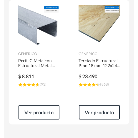
Herramientas Manuales
Sierras Circulares
GENERICO
GENERICO
Perfil C Metalcon
Terciado Estructural
Estructural Metal
Pino 18 mm 122x244
62x20x0.85 mm 6 m
cm
$
8.811
$
23.490
(
93
)
(
868
)
Ver producto
Ver producto