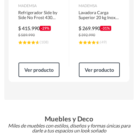
MADEMSA
MADEMSA
Refrigerador Side by
Lavadora Carga
Side No Frost 430
Superior 20 kg Inox
Litros Negro
MDWMT20S
MAS430B
$
415.990
$
269.990
-29%
-31%
$
589.990
$
392.990
(
108
)
(
49
)
Ver producto
Ver producto
Muebles y Deco
Miles de muebles con estilos, diseños y formas únicas para
darle a tus espacios un look soñado