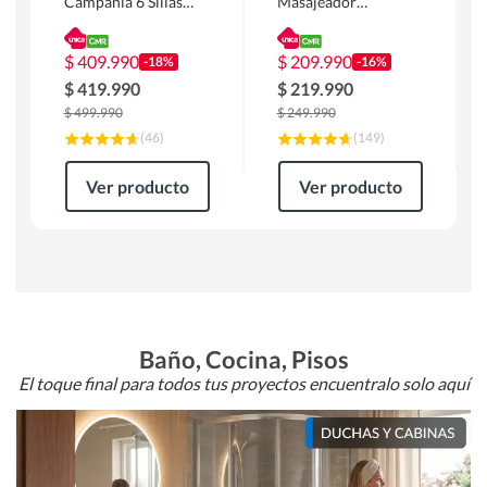
Campania 6 Sillas
Masajeador
Mesa Rectangular
Calentador 1 cuerpo
180 x 90 x 76 cm
Atlanta 91x101x94
Café
cm Negro
$
409.990
$
209.990
-18%
-16%
$
419.990
$
219.990
$
499.990
$
249.990
(
46
)
(
149
)
Ver producto
Ver producto
Baño, Cocina, Pisos
El toque final para todos tus proyectos encuentralo solo aquí