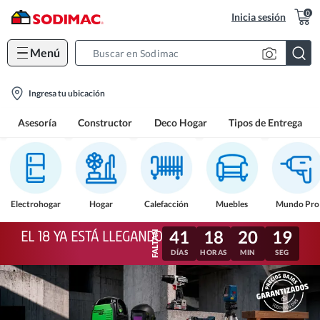
0
Inicia sesión
Menú
Search
Bar
location-
Ingresa tu ubicación
icon
Asesoría
Constructor
Deco Hogar
Tipos de Entrega
Electrohogar
Hogar
Calefacción
Muebles
Mundo Pro
41
18
20
16
EL 18 YA ESTÁ LLEGANDO
DÍAS
HORAS
MIN
SEG