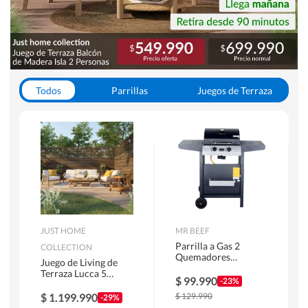
Todos
Parrillas
Juegos de Terraza
Toldos
JUST HOME
MR BEEF
Parrilla a Gas 2
COLLECTION
Quemadores
Juego de Living de
Bandejas Laterales
Terraza Lucca 5
$
99.990
-23%
Personas Natural
$
1.199.990
$
129.990
-29%