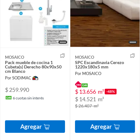
MOSAICO
MOSAICO
Pack mueble de cocina 1
SPC Escandinavia Cerezo
Cubeta(s) Derecho 80x90x50
1220x180x5 mm
cm Blanco
Por MOSAICO
Por SODIMAC
$ 259.990
$ 13.656
m²
-48%
6
cuotas sin interés
$ 14.521
m²
$ 26.407
m²
Agregar
Agregar