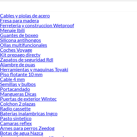
Cables y piolas de acero
Fresa para madera
Ferreteria y construccion Wetproof
Menaje Ibili
Guantes de boxeo
Silicona antihongos
Ollas multifuncionales
Coches Voyage
Kit prepago directv
Zapatos de seguridad Rdl
Alambre de puas
Herramientas y maquinas Toyaki
Piso flotante 10 mm
Cable 4 mm
Semillas y bulbos
Portacandado
Mangueras Dicas
Puertas de exterior Wintec
Colchon 2 plazas
Radio cassette
Baterias inalambricas Ingco
Pasto sintetico
Camaras reflex
Arnes para perros Zeedog
Botas de agua Nazca