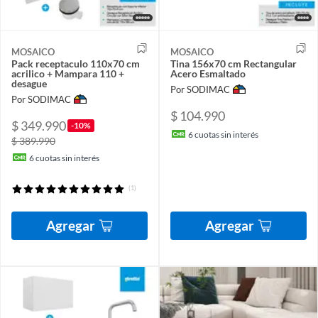
MOSAICO
MOSAICO
Pack receptaculo 110x70 cm
Tina 156x70 cm Rectangular
acrilico + Mampara 110 +
Acero Esmaltado
desague
Por SODIMAC
Por SODIMAC
$ 104.990
$ 349.990
-10%
6
cuotas sin interés
$ 389.990
6
cuotas sin interés
(1)
Agregar
Agregar