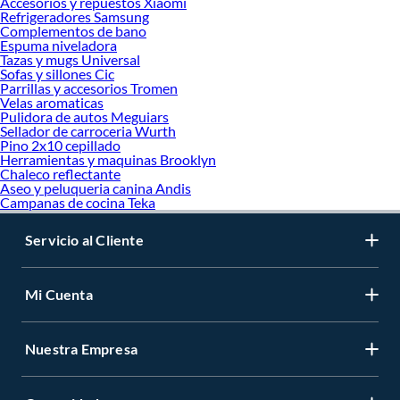
Accesorios y repuestos Xiaomi
Refrigeradores Samsung
Complementos de bano
Espuma niveladora
Tazas y mugs Universal
Sofas y sillones Cic
Parrillas y accesorios Tromen
Velas aromaticas
Pulidora de autos Meguiars
Sellador de carroceria Wurth
Pino 2x10 cepillado
Herramientas y maquinas Brooklyn
Chaleco reflectante
Aseo y peluqueria canina Andis
Campanas de cocina Teka
Servicio al Cliente
Mi Cuenta
Nuestra Empresa