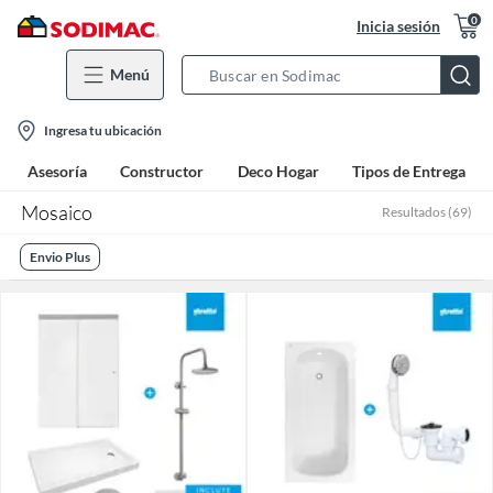
0
Inicia sesión
Menú
Search
Bar
location-
Ingresa tu ubicación
icon
Asesoría
Constructor
Deco Hogar
Tipos de Entrega
Mosaico
Resultados
(
69
)
Envio Plus