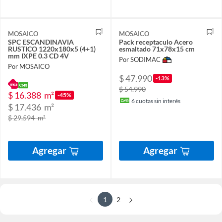
MOSAICO
MOSAICO
SPC ESCANDINAVIA
Pack receptaculo Acero
RUSTICO 1220x180x5 (4+1)
esmaltado 71x78x15 cm
mm IXPE 0.3 CD 4V
Por SODIMAC
Por MOSAICO
$ 47.990
-13%
$ 54.990
$ 16.388
m²
-45%
6
cuotas sin interés
$ 17.436
m²
$ 29.594
m²
Agregar
Agregar
1
2