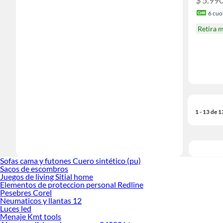
$ 5.99
6
cuot
Retira 
1 - 13 de 
Sofas cama y futones Cuero sintético (pu)
Sacos de escombros
Juegos de living Sitial home
Elementos de proteccion personal Redline
Pesebres Corel
Neumaticos y llantas 12
Luces led
Menaje Kmt tools