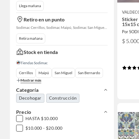
Llega mañana
VALDEC
Sticker
Retiro en un punto
15x15 
Sodimac Cerrillos, Sodimac Maipú, Sodimac San Miguel, Sodimac El Bosque, Sodimac San Bernardo, Sodimac Talagante, Sodimac San Fernando
Por SOD
Retira mañana
$ 5.00
Stock en tienda
Tiendas Sodimac
Cerrillos
Maipú
San Miguel
San Bernardo
Mostrar más
Categoría
Decohogar
Construcción
Precio
HASTA $10.000
$10.000 - $20.000