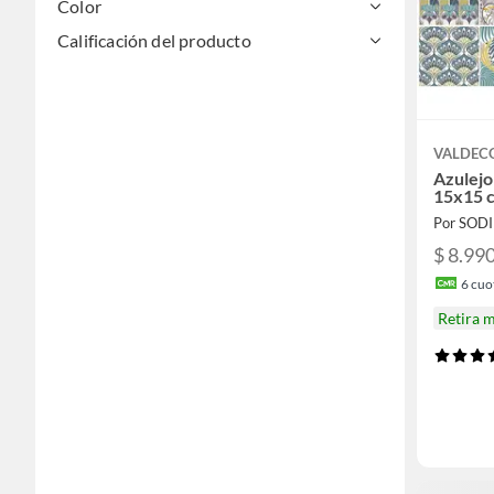
Color
Calificación del producto
VALDEC
Azulejo
15x15 
Por SOD
$ 8.99
6
cuot
Retira 