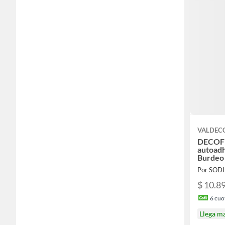
VALDEC
DECOF
autoadh
Burdeo
Por SOD
$ 10.8
6
cuot
Llega m