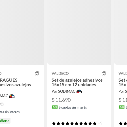
O
VALDECO
VAL
RAGÜES
Set de azulejos adhesivos
Set 
esivos azulejos
15x15 cm 12 unidades
15x
Por SODIMAC
Por
IMAC
$ 11.690
$ 1
90
6
cuotas sin interés
as sin interés
añana
(6)