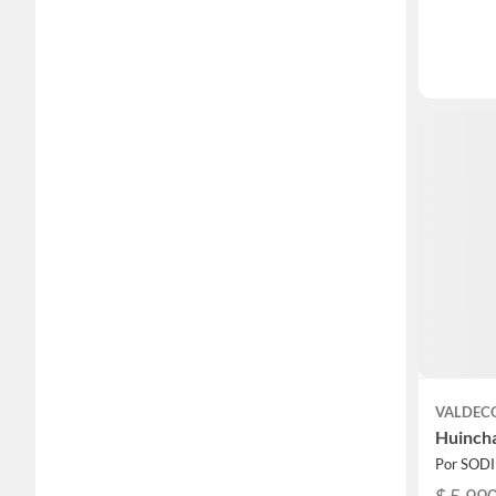
VALDEC
Huincha
Por SOD