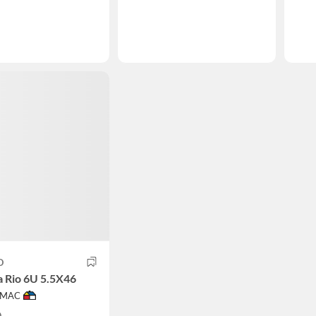
O
 Rio 6U 5.5X46
IMAC