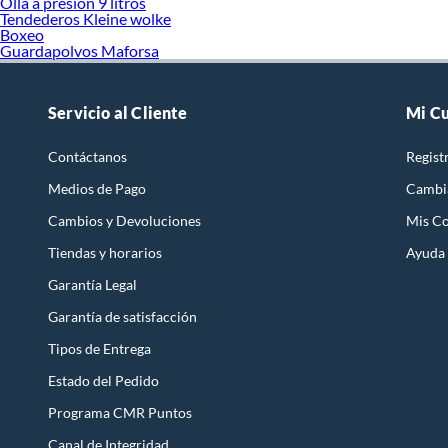
Olla a presion 9 litros
Tendederos Kleine wolke
Boxeo
Guardapolvos Maforsa
Servicio al Cliente
Mi C
Contáctanos
Regist
Medios de Pago
Cambi
Cambios y Devoluciones
Mis C
Tiendas y horarios
Ayuda
Garantía Legal
Garantía de satisfacción
Tipos de Entrega
Estado del Pedido
Programa CMR Puntos
Canal de Integridad