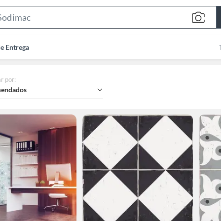
Search
Bar
de Entrega
r por
:
endados