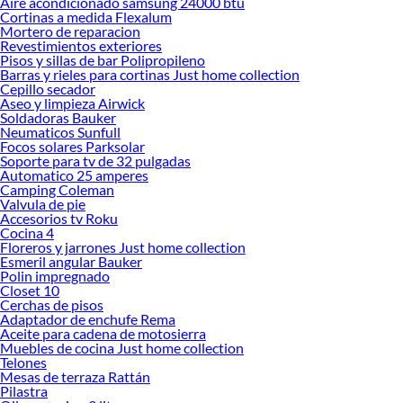
Aire acondicionado samsung 24000 btu
Cortinas a medida Flexalum
Mortero de reparacion
Revestimientos exteriores
Pisos y sillas de bar Polipropileno
Barras y rieles para cortinas Just home collection
Cepillo secador
Aseo y limpieza Airwick
Soldadoras Bauker
Neumaticos Sunfull
Focos solares Parksolar
Soporte para tv de 32 pulgadas
Automatico 25 amperes
Camping Coleman
Valvula de pie
Accesorios tv Roku
Cocina 4
Floreros y jarrones Just home collection
Esmeril angular Bauker
Polin impregnado
Closet 10
Cerchas de pisos
Adaptador de enchufe Rema
Aceite para cadena de motosierra
Muebles de cocina Just home collection
Telones
Mesas de terraza Rattán
Pilastra