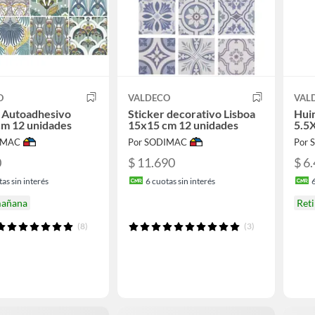
O
VALDECO
VAL
 Autoadhesivo
Sticker decorativo Lisboa
Hui
cm 12 unidades
15x15 cm 12 unidades
5.5
IMAC
Por SODIMAC
Por
0
$ 11.690
$ 6
as sin interés
6
cuotas sin interés
mañana
Ret
(8)
(3)