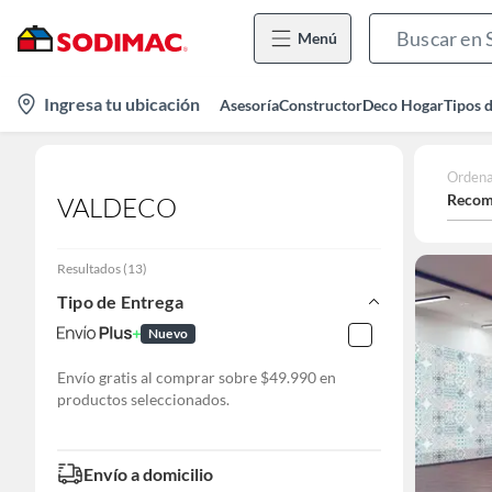
Menú
location-
Ingresa tu ubicación
Asesoría
Constructor
Deco Hogar
Tipos 
icon
Ordena
Recom
VALDECO
Resultados
(
13
)
Tipo de Entrega
Nuevo
Envío gratis al comprar sobre $49.990 en
productos seleccionados.
Envío a domicilio