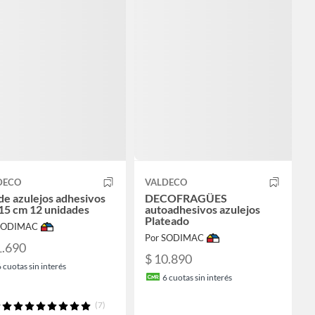
DECO
VALDECO
de azulejos adhesivos
DECOFRAGÜES
15 cm 12 unidades
autoadhesivos azulejos
Plateado
 SODIMAC
Por SODIMAC
1.690
$ 10.890
6
cuotas sin interés
6
cuotas sin interés
(7)