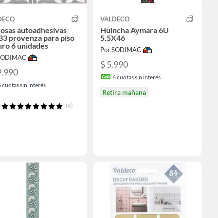
DECO
VALDECO
dosas autoadhesivas
Huincha Aymara 6U
33 provenza para piso
5.5X46
uro 6 unidades
Por SODIMAC
 SODIMAC
$ 5.990
9.990
6
cuotas sin interés
6
cuotas sin interés
Retira mañana
(4)