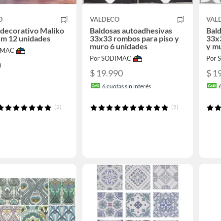
O
VALDECO
VAL
 decorativo Maliko
Baldosas autoadhesivas
Bal
cm 12 unidades
33x33 rombos para piso y
33x
muro 6 unidades
y m
IMAC
Por SODIMAC
Por
0
$ 19.990
$ 1
6
cuotas sin interés
(2)
(5)