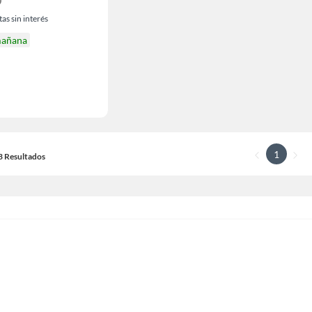
0
as sin interés
mañana
1
13 Resultados