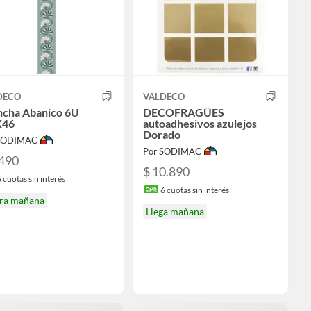
DECO
VALDECO
ncha Abanico 6U
DECOFRAGÜES
X46
autoadhesivos azulejos
Dorado
 SODIMAC
Por SODIMAC
.490
$ 10.890
6
cuotas sin interés
6
cuotas sin interés
ira mañana
Llega mañana