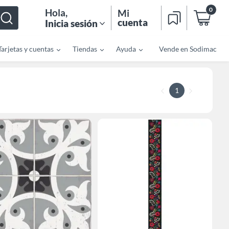
0
Hola
,
Mi
cuenta
Inicia sesión
Tarjetas y cuentas
Tiendas
Ayuda
Vende en Sodimac
1