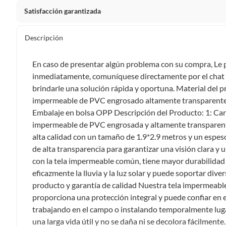
Satisfacción garantizada
Por ley, tienes hasta
10 días para devolver un producto
si
Descripción
Debe estar en perfecto estado, con todas sus etiquetas, sell
en cuenta que lo debes haber comprado por internet y que 
En caso de presentar algún problema con su compra,
Productos que, por su naturaleza, no puedan ser devueltos, pu
inmediatamente, comuníquese directamente por el chat 
Confeccionados a la medida.
brindarle una solución rápida y oportuna. Material del 
De uso personal.
impermeable de PVC engrosado altamente transparente 
Embalaje en bolsa OPP Descripción del Producto: 1: Cara
En sodimac.cl te damos
30 días desde que recibes el prod
impermeable de PVC engrosada y altamente transparente
etiquetas y sin uso, tal como te lo entregamos.
alta calidad con un tamaño de 1.9*2.9 metros y un espes
Productos digitales que se entregan a través de una desc
de alta transparencia para garantizar una visión clara y
programas para el computador.
con la tela impermeable común, tiene mayor durabilidad 
Productos a pedido o confeccionados a medida.
eficazmente la lluvia y la luz solar y puede soportar dive
Productos que han sido informados como imperfectos, 
producto y garantía de calidad Nuestra tela impermeab
remanufacturados o con alguna deficiencia, que sean comprado
proporciona una protección integral y puede confiar en 
Alimentos, bebidas, medicamentos, suplementos alimenticios, v
trabajando en el campo o instalando temporalmente luga
Pinturas de un color a solicitud.
una larga vida útil y no se daña ni se decolora fácilment