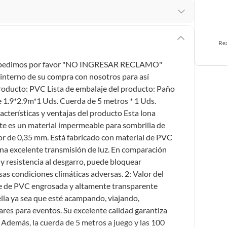
 te arrepientes de la compra.
os intactos y sin uso, tal como te lo entregamos. Ten
Rea
hay ciertas categorías que no tienen este derecho:
 Le pedimos por favor "NO INGRESAR RECLAMO"
edan deteriorarse o caducar con rapidez.
interno de su compra con nosotros para así
producto: PVC Lista de embalaje del producto: Paño
1.9*2.9m*1 Uds. Cuerda de 5 metros * 1 Uds.
cterísticas y ventajas del producto Esta lona
ucto
. Debe estar en perfecto estado, con todas sus
 es un material impermeable para sombrilla de
or de 0,35 mm. Está fabricado con material de PVC
arga electrónica, por ejemplo, cupones de experiencia o
 una excelente transmisión de luz. En comparación
y resistencia al desgarro, puede bloquear
rsas condiciones climáticas adversas. 2: Valor del
usados, reparados, abiertos, de segunda selección,
le de PVC engrosada y altamente transparente
s en esa condición a un precio reducido.
ella ya sea que esté acampando, viajando,
itaminas, entre otros análogos.
res para eventos. Su excelente calidad garantiza
e. Además, la cuerda de 5 metros a juego y las 100