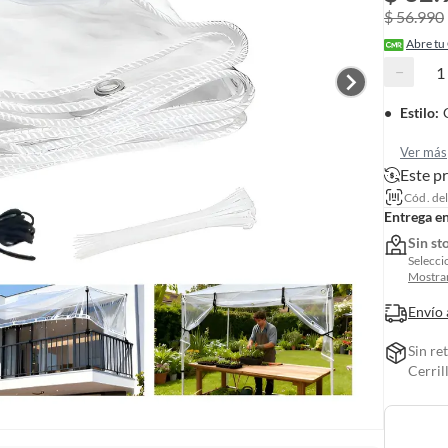
$ 56.990
Abre tu
−
Estilo
:
Ver más
Este p
Cód. de
Entrega e
Sin st
Selecci
Mostrar
Envío 
Sin re
Cerril