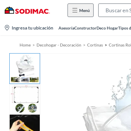
Menú
l
Ingresa tu ubicación
Asesoría
Constructor
Deco Hogar
Tipos 
o
c
Home
Decohogar - Decoración
Cortinas
Cortinas Rol
a
t
i
o
n
-
i
c
o
n