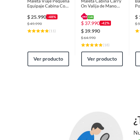
Maleta Viaje Pequeña
Maleta Cabina Carry
Ba
Equipaje Cabina Con
On Valija de Mano
Po
Ruedas Gris.
Animal Print Cebra
Re
Travelworld
Ou
$
25.990
$
-48%
$
37.990
-42%
$
49.990
$
5
$
39.990
(
11
)
$
64.990
(
18
)
Ver producto
Ver producto
¿
Nu