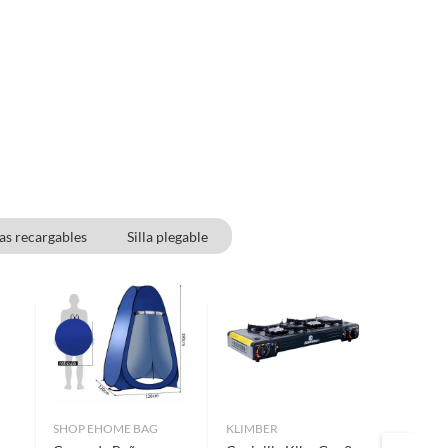
as recargables
Silla plegable
SHOP EHOME BAG
KLIMBER
DOITE