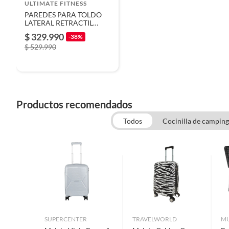
ULTIMATE FITNESS
PAREDES PARA TOLDO
Alto
2M
LATERAL RETRACTIL
CAMPING 270° 2M
$ 329.990
-38%
$ 529.990
Ancho
3M
Tipo Persiana
Cortina
Productos recomendados
Todos
Cocinilla de camping
SUPERCENTER
TRAVELWORLD
M