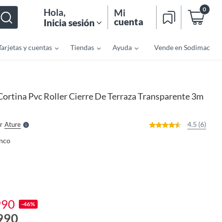
0
Hola
,
Mi
cuenta
Inicia sesión
Tarjetas y cuentas
Tiendas
Ayuda
Vende en Sodimac
o
f
n
I
Cortina Pvc Roller Cierre De Terraza Transparente 3m
r
e
l
l
e
4.5 (6)
r
Ature
S
nco
990
-46%
990