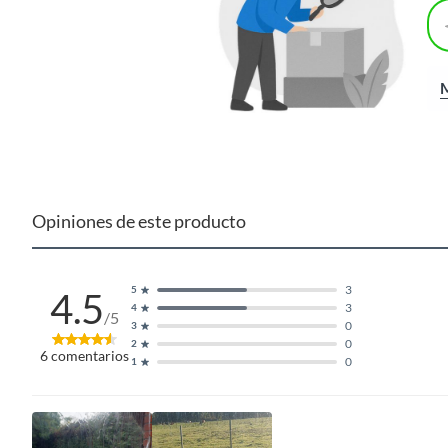
M
Opiniones de este producto
3
5
4.5
3
4
/5
0
3
0
2
6
comentarios
0
1