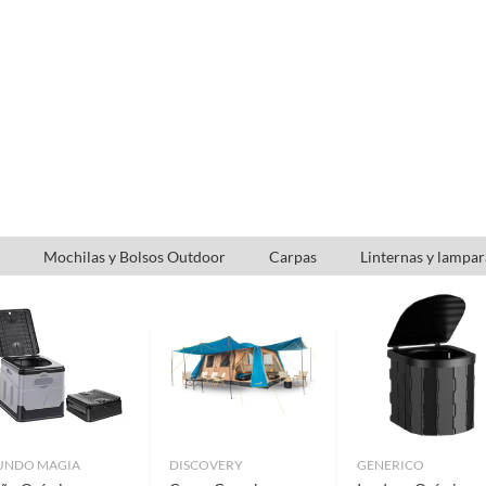
s enrollables sun screen
Mochilas y Bolsos Outdoor
Carpas
Linternas y lampar
UNDO MAGIA
DISCOVERY
GENERICO