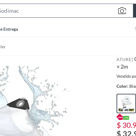
S
e
a
de Entrega
r
c
ler
h
B
|
ATURE
a
× 2m
r
Vendido po
Color:
Bla
$ 30.
$ 32.