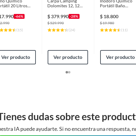
ño Químico
Carpa Camping
Inodoro Químico
rtátil 20 Litros
Dolomites 12, 12
Portátil Baño
usable Camping
personas techo largo
Químico Plegable
tdoor
3000 mm
Para Camping
17.990
$
379.990
$
18.800
-66%
-28%
2.990
$
529.990
$
19.980
(
15
)
(
24
)
(
11
)
Ver producto
Ver producto
Ver producto
Tienes dudas sobre este produc
estra IA puede ayudarte. Si no encuentra una respuesta, n