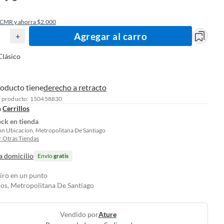
 CMR y ahorra $2.000
Agregar al carro
+
Clásico
roducto tiene
derecho a retracto
l producto: 150458830
n
Cerrillos
ock en tienda
on Ubicacion, Metropolitana De Santiago
 Otras Tiendas
a domicilio
Envío
gratis
tiro en un punto
los, Metropolitana De Santiago
Vendido por
Ature