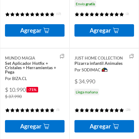
Envío
gratis
(17)
(2)
Agregar
Agregar
MUNDO MAGIA
JUST HOME COLLECTION
Set Aplicador Hotfix +
Pizarra infantil Animales
Cristales + Herramientas +
Por SODIMAC
Pega
Por BIZA.CL
$ 34.990
$ 10.990
-71%
Llega mañana
$ 37.990
(5)
(28)
Agregar
Agregar