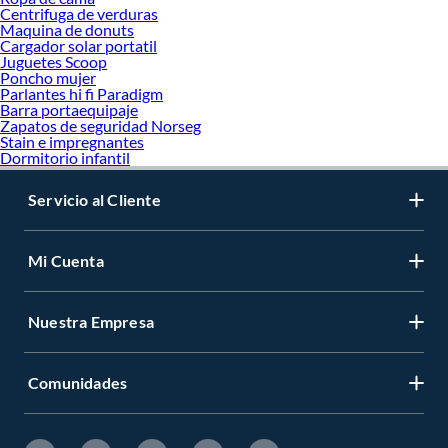
Centrifuga de verduras
Maquina de donuts
Cargador solar portatil
Juguetes Scoop
Poncho mujer
Parlantes hi fi Paradigm
Barra portaequipaje
Zapatos de seguridad Norseg
Stain e impregnantes
Dormitorio infantil
Servicio al Cliente
Mi Cuenta
Nuestra Empresa
Comunidades