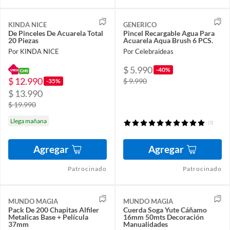
KINDA NICE
GENERICO
De Pinceles De Acuarela Total
Pincel Recargable Agua Para
20 Piezas
Acuarela Aqua Brush 6 PCS.
Por KINDA NICE
Por Celebraideas
$ 5.990
-40%
$ 12.990
$ 9.990
-35%
$ 13.990
$ 19.990
Llega mañana
(1)
Agregar
Agregar
Patrocinado
Patrocinado
MUNDO MAGIA
MUNDO MAGIA
Pack De 200 Chapitas Alfiler
Cuerda Soga Yute Cáñamo
Metalicas Base + Película
16mm 50mts Decoración
37mm
Manualidades