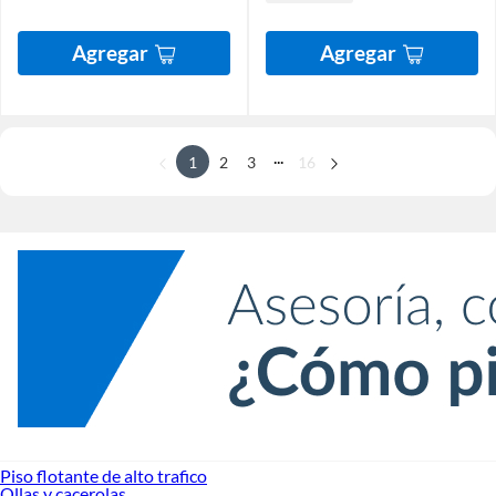
Agregar
Agregar
...
1
2
3
16
Piso flotante de alto trafico
Ollas y cacerolas