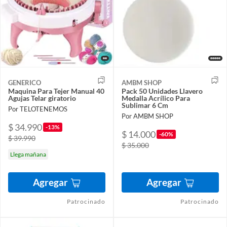
GENERICO
AMBM SHOP
Maquina Para Tejer Manual 40
Pack 50 Unidades Llavero
Agujas Telar giratorio
Medalla Acrílico Para
Sublimar 6 Cm
Por TELOTENEMOS
Por AMBM SHOP
$ 34.990
-13%
$ 14.000
-60%
$ 39.990
$ 35.000
Llega mañana
Agregar
Agregar
Patrocinado
Patrocinado