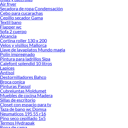
Air fryer
Secadora de ropa Condensación
Cebo para cucarachas
Cepillo secador Gama
Textil bano
Flapper wc
Sofa 2 cuerpo
Alcancia
Cortina roller 130 x 200
Velos y visillos Mallorca
Llave de lavaplatos Mundo magia
Polin impregnado
Pintura para ladrillos Sipa
Calefont splendid 10 litros
Lapices
Antisol
Destornilladores Bahco
Broca conica
Pinturas Passol
Cubrejuntas Moldumet
Muebles de cocina Madera
Sillas de escritorio
Closet con espacio para tv
Taza de bano wc Domsa
Neumaticos 195 55 r16
Pino seco cepillado 1x5
Termos Hydrapak
Ropa de cama