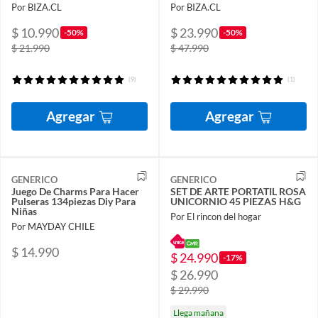
Por BIZA.CL
Por BIZA.CL
$ 10.990
$ 23.990
-50%
-50%
$ 21.990
$ 47.990
(9)
(1)
Agregar
Agregar
GENERICO
GENERICO
Juego De Charms Para Hacer
SET DE ARTE PORTATIL ROSA
Pulseras 134piezas Diy Para
UNICORNIO 45 PIEZAS H&G
Niñas
Por El rincon del hogar
Por MAYDAY CHILE
$ 14.990
$ 24.990
-17%
$ 26.990
$ 29.990
Llega mañana