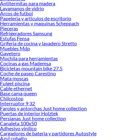
Antitermitas para madera
Lavamanos de vidrio
Arcos de futbol
Papeleria y articulos de escritorio
Herramientas y maquinas Scheppach
Pieceras
Refrigeradores Samsung
Estufas Fensa
Griferia de cocina y lavadero Stretto
Muebles Mdp
Gavetero
Mochila para herramientas
Cocinas a gas Mademsa
Bicicletas mountain bike 27.5
Coche de paseo Carestino
Mata moscas
Fulget piscina
Cable ethernet
Base cama queen
Chilcostop
Interruptor 9 32
Faroles y antorchas Just home collection
Puertas de interior Holztek
Persianas Just home collection
Canaleta 100x50
Adhesivo vinilico
Cargadores de bateria y partidores Autostyle
Azul cobalto