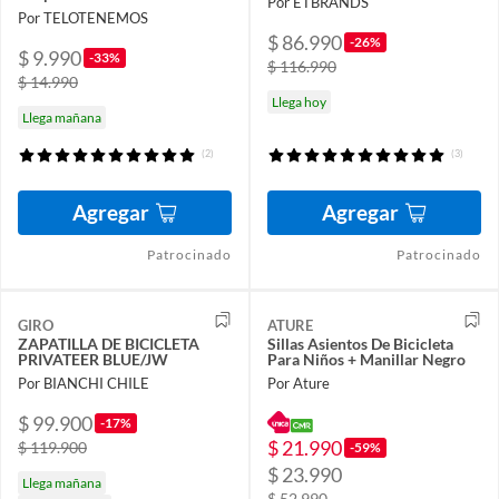
Por ETBRANDS
Por TELOTENEMOS
$ 86.990
-26%
$ 9.990
-33%
$ 116.990
$ 14.990
Llega hoy
Llega mañana
(2)
(3)
Agregar
Agregar
Patrocinado
Patrocinado
GIRO
ATURE
ZAPATILLA DE BICICLETA
Sillas Asientos De Bicicleta
PRIVATEER BLUE/JW
Para Niños + Manillar Negro
Por BIANCHI CHILE
Por Ature
$ 99.900
-17%
$ 21.990
$ 119.900
-59%
$ 23.990
Llega mañana
$ 52.990