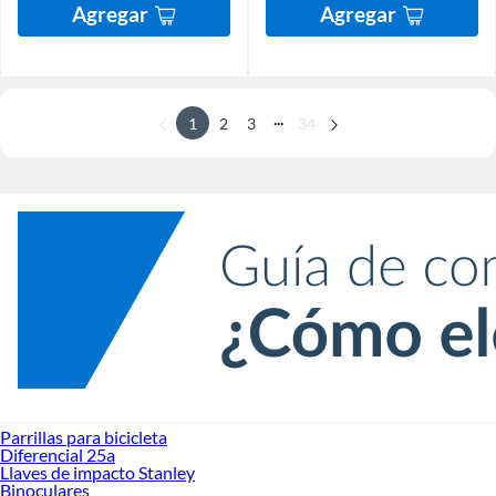
Agregar
Agregar
...
1
2
3
34
Parrillas para bicicleta
Diferencial 25a
Llaves de impacto Stanley
Binoculares