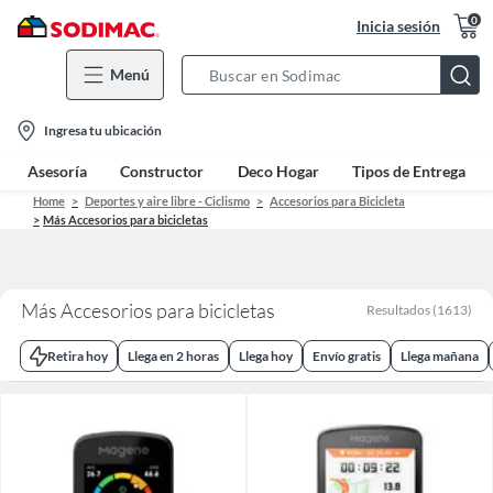
0
Inicia sesión
Menú
Search
Bar
location-
Ingresa tu ubicación
icon
Asesoría
Constructor
Deco Hogar
Tipos de Entrega
Home
Deportes y aire libre - Ciclismo
Accesorios para Bicicleta
Más Accesorios para bicicletas
Más Accesorios para bicicletas
Resultados
(
1613
)
Retira hoy
Llega en 2 horas
Llega hoy
Envío gratis
Llega mañana