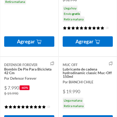
Retira mañana
Llega hoy
Envío
gratis
Retira mañana
(2)
Agregar
Agregar
DEFENSOR FOREVER
MUC OFF
Bombín De Pie Para Bicicleta
Lubricante de cadena
42 Cm
hydrodinamic classic Muc-Off
150ml
Por Defensor Forever
Por BIANCHI CHILE
$ 7.990
-60%
$ 19.990
$ 19.990
Llega mañana
Retira mañana
(2)