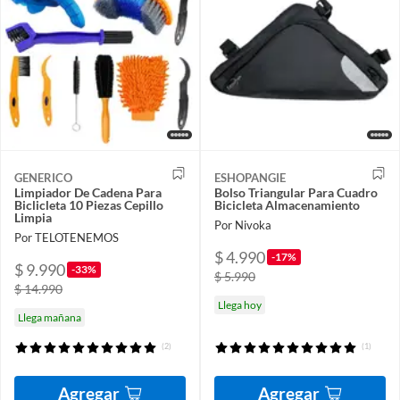
GENERICO
ESHOPANGIE
Limpiador De Cadena Para
Bolso Triangular Para Cuadro
Biclicleta 10 Piezas Cepillo
Bicicleta Almacenamiento
Limpia
Por Nivoka
Por TELOTENEMOS
$ 4.990
-17%
$ 9.990
-33%
$ 5.990
$ 14.990
Llega hoy
Llega mañana
(2)
(1)
Agregar
Agregar