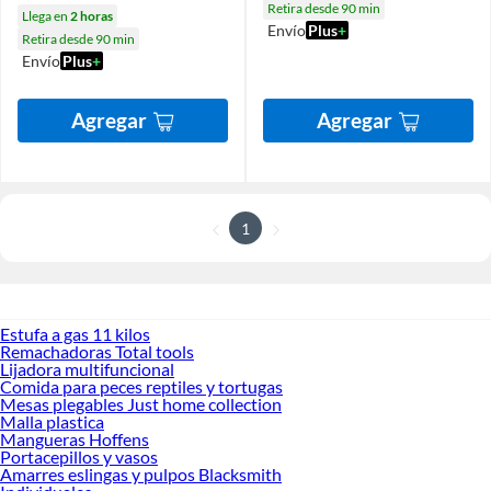
Retira desde 90 min
Llega en
2 horas
Envío
Plus
+
Retira desde 90 min
Envío
Plus
+
Agregar
Agregar
1
Estufa a gas 11 kilos
Remachadoras Total tools
Lijadora multifuncional
Comida para peces reptiles y tortugas
Mesas plegables Just home collection
Malla plastica
Mangueras Hoffens
Portacepillos y vasos
Amarres eslingas y pulpos Blacksmith