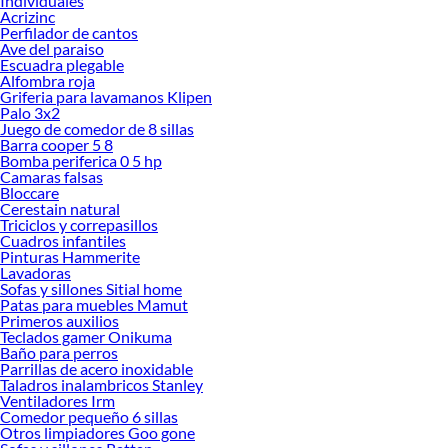
Individuales
Acrizinc
Perfilador de cantos
Ave del paraiso
Escuadra plegable
Alfombra roja
Griferia para lavamanos Klipen
Palo 3x2
Juego de comedor de 8 sillas
Barra cooper 5 8
Bomba periferica 0 5 hp
Camaras falsas
Bloccare
Cerestain natural
Triciclos y correpasillos
Cuadros infantiles
Pinturas Hammerite
Lavadoras
Sofas y sillones Sitial home
Patas para muebles Mamut
Primeros auxilios
Teclados gamer Onikuma
Baño para perros
Parrillas de acero inoxidable
Taladros inalambricos Stanley
Ventiladores Irm
Comedor pequeño 6 sillas
Otros limpiadores Goo gone