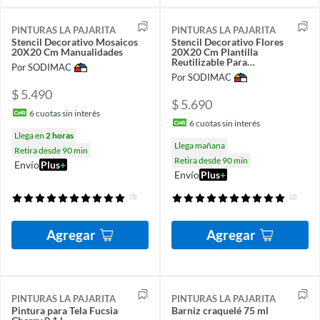
PINTURAS LA PAJARITA
PINTURAS LA PAJARITA
Stencil Decorativo Mosaicos
Stencil Decorativo Flores
20X20 Cm Manualidades
20X20 Cm Plantilla
Reutilizable Para
Por SODIMAC
Manualidades
Por SODIMAC
$ 5.490
$ 5.690
6
cuotas sin interés
6
cuotas sin interés
Llega en
2 horas
Llega mañana
Retira desde 90 min
Retira desde 90 min
Envío
Plus
+
Envío
Plus
+
(3)
(2)
Agregar
Agregar
PINTURAS LA PAJARITA
PINTURAS LA PAJARITA
Pintura para Tela Fucsia
Barniz craquelé 75 ml