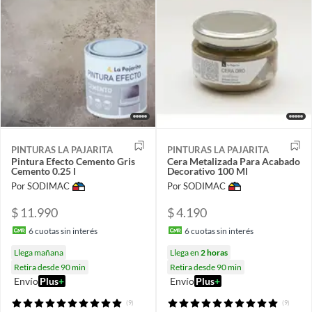
PINTURAS LA PAJARITA
PINTURAS LA PAJARITA
Pintura Efecto Cemento Gris
Cera Metalizada Para Acabado
Cemento 0.25 l
Decorativo 100 Ml
Por SODIMAC
Por SODIMAC
$ 11.990
$ 4.190
6
cuotas sin interés
6
cuotas sin interés
Llega mañana
Llega en
2 horas
Retira desde 90 min
Retira desde 90 min
Envío
Plus
+
Envío
Plus
+
(9)
(9)