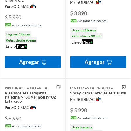
Cherry 0.1 l
Por SODIMAC
Por SODIMAC
$ 3.890
$ 5.990
6
cuotas sin interés
6
cuotas sin interés
Llega en
2 horas
Llega en
2 horas
Retira desde 90 min
Retira desde 90 min
Envío
Plus
+
Envío
Plus
+
Agregar
Agregar
PINTURAS LA PAJARITA
PINTURAS LA PAJARITA
Kit Pinceles La Pajarita
Spray Para Pintar Telas 100 Ml
Paletina N°30 y Pincel N°02
Por SODIMAC
Estarcido
Por SODIMAC
$ 5.990
$ 8.990
6
cuotas sin interés
6
cuotas sin interés
Llega mañana