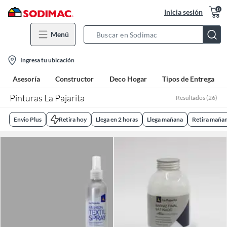
0
Inicia sesión
Menú
Search
Bar
location-
Ingresa tu ubicación
icon
Asesoría
Constructor
Deco Hogar
Tipos de Entrega
Pinturas La Pajarita
Resultados
(
26
)
Envio Plus
Retira hoy
Llega en 2 horas
Llega mañana
Retira maña