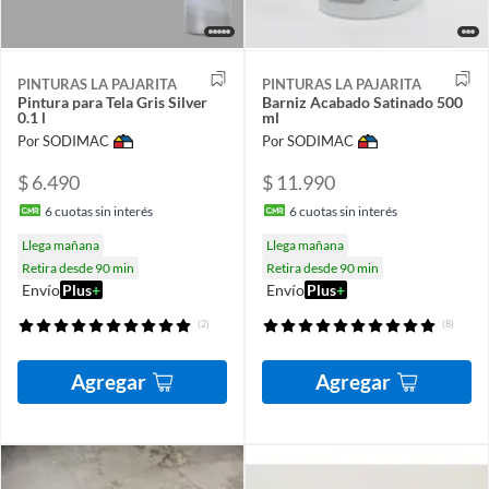
PINTURAS LA PAJARITA
PINTURAS LA PAJARITA
Pintura para Tela Gris Silver
Barniz Acabado Satinado 500
0.1 l
ml
Por SODIMAC
Por SODIMAC
$ 6.490
$ 11.990
6
cuotas sin interés
6
cuotas sin interés
Llega mañana
Llega mañana
Retira desde 90 min
Retira desde 90 min
Envío
Plus
+
Envío
Plus
+
(2)
(8)
Agregar
Agregar