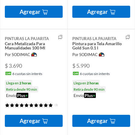
Agregar
Agregar
PINTURAS LA PAJARITA
PINTURAS LA PAJARITA
Cera Metalizada Para
Pintura para Tela Amarillo
Manualidades 100 Ml
Gold Sun 0.1 l
Por SODIMAC
Por SODIMAC
$ 3.690
$ 5.990
6
cuotas sin interés
6
cuotas sin interés
Llega en
2 horas
Llega en
2 horas
Retira desde 90 min
Retira desde 90 min
Envío
Plus
+
Envío
Plus
+
(3)
Agregar
Agregar