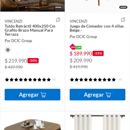
VINCENZI
VINCENZI
Toldo Retráctil 400x250 Cm
Juego de Comedor con 4 sillas
Grafito Brazo Manual Para
Beige -
Terraza
Por DCIC Group
Por DCIC Group
$ 189.990
-55%
$ 209.990
$ 219.990
-50%
$ 419.990
$ 439.990
(8)
(16)
Agregar
Agregar