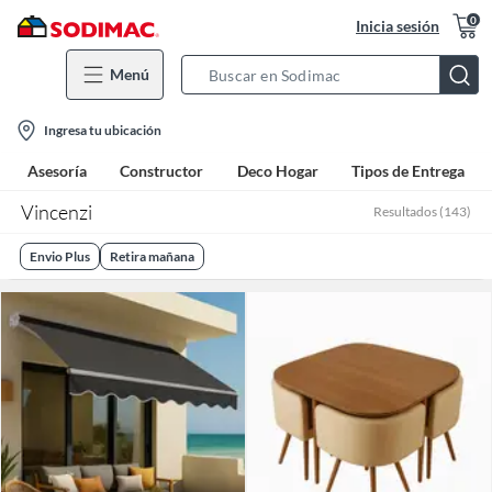
0
Inicia sesión
Menú
Search
Bar
location-
Ingresa tu ubicación
icon
Asesoría
Constructor
Deco Hogar
Tipos de Entrega
Vincenzi
Resultados
(
143
)
Envio Plus
Retira mañana