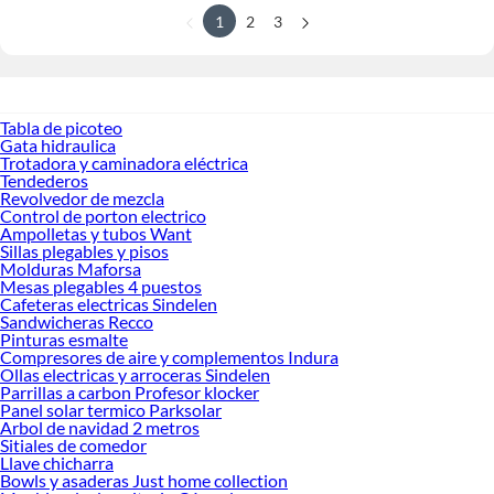
1
2
3
Tabla de picoteo
Gata hidraulica
Trotadora y caminadora eléctrica
Tendederos
Revolvedor de mezcla
Control de porton electrico
Ampolletas y tubos Want
Sillas plegables y pisos
Molduras Maforsa
Mesas plegables 4 puestos
Cafeteras electricas Sindelen
Sandwicheras Recco
Pinturas esmalte
Compresores de aire y complementos Indura
Ollas electricas y arroceras Sindelen
Parrillas a carbon Profesor klocker
Panel solar termico Parksolar
Arbol de navidad 2 metros
Sitiales de comedor
Llave chicharra
Bowls y asaderas Just home collection