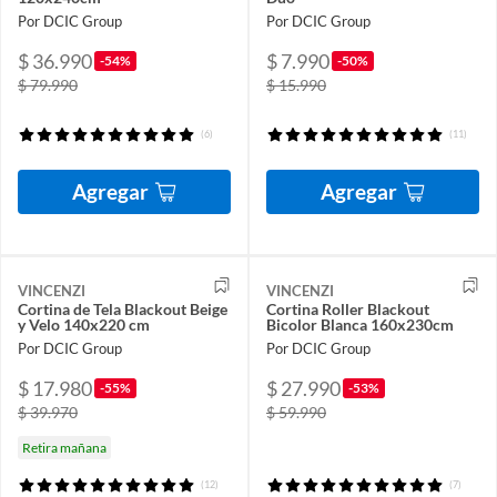
Por DCIC Group
Por DCIC Group
$ 36.990
$ 7.990
-54%
-50%
$ 79.990
$ 15.990
(6)
(11)
Agregar
Agregar
VINCENZI
VINCENZI
Cortina de Tela Blackout Beige
Cortina Roller Blackout
y Velo 140x220 cm
Bicolor Blanca 160x230cm
Por DCIC Group
Por DCIC Group
$ 17.980
$ 27.990
-55%
-53%
$ 39.970
$ 59.990
Retira mañana
(12)
(7)