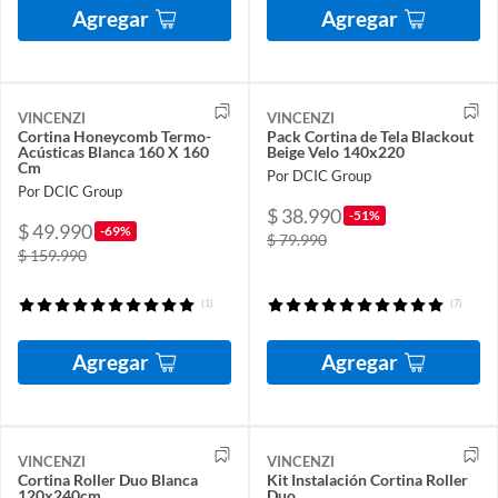
Agregar
Agregar
VINCENZI
VINCENZI
Cortina Honeycomb Termo-
Pack Cortina de Tela Blackout
Acústicas Blanca 160 X 160
Beige Velo 140x220
Cm
Por DCIC Group
Por DCIC Group
$ 38.990
-51%
$ 49.990
-69%
$ 79.990
$ 159.990
(1)
(7)
Agregar
Agregar
VINCENZI
VINCENZI
Cortina Roller Duo Blanca
Kit Instalación Cortina Roller
120x240cm
Duo