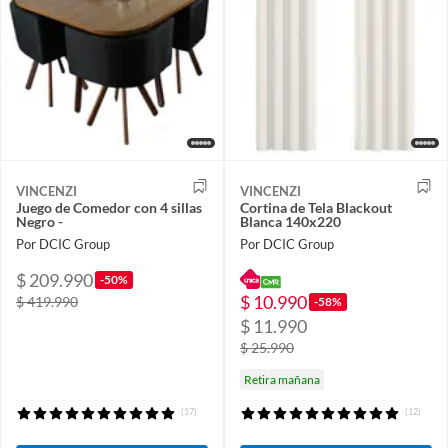
VINCENZI
VINCENZI
Juego de Comedor con 4 sillas
Cortina de Tela Blackout
Negro -
Blanca 140x220
Por DCIC Group
Por DCIC Group
$ 209.990
-50%
$ 10.990
$ 419.990
-58%
$ 11.990
$ 25.990
Retira mañana
(17)
(12)