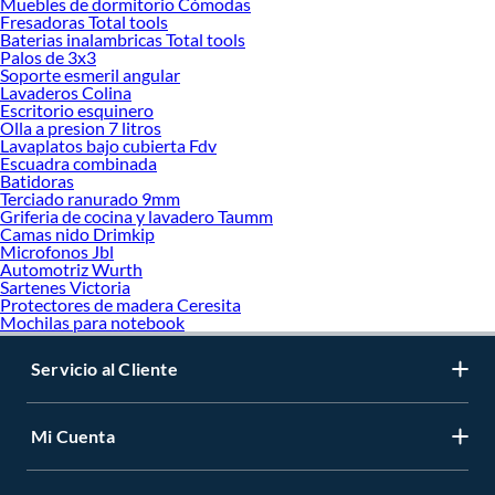
Muebles de dormitorio Cómodas
Fresadoras Total tools
Baterias inalambricas Total tools
Palos de 3x3
Soporte esmeril angular
Lavaderos Colina
Escritorio esquinero
Olla a presion 7 litros
Lavaplatos bajo cubierta Fdv
Escuadra combinada
Batidoras
Terciado ranurado 9mm
Griferia de cocina y lavadero Taumm
Camas nido Drimkip
Microfonos Jbl
Automotriz Wurth
Sartenes Victoria
Protectores de madera Ceresita
Mochilas para notebook
Servicio al Cliente
Mi Cuenta