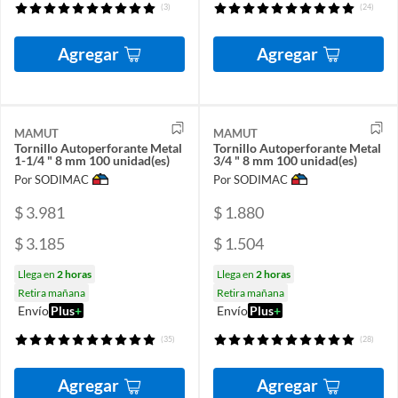
(3)
(24)
Agregar
Agregar
MAMUT
MAMUT
Tornillo Autoperforante Metal
Tornillo Autoperforante Metal
1-1/4 " 8 mm 100 unidad(es)
3/4 " 8 mm 100 unidad(es)
Por SODIMAC
Por SODIMAC
$ 3.981
$ 1.880
$ 3.185
$ 1.504
Llega en
2 horas
Llega en
2 horas
Retira mañana
Retira mañana
Envío
Plus
+
Envío
Plus
+
(35)
(28)
Agregar
Agregar