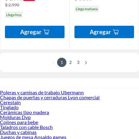
$ 2.990
Llega mañana
Llega hoy
Agregar
Agregar
1
2
3
Poleras y camisas de trabajo Ubermann
Chapas de puertas y cerraduras Lyon comercial
Cerestain
Tinglado
Cerámicas tipo madera
Molduras Dvp
Cojines para bebe
Taladros con cable Bosch
Duchas y cabinas
Juegos de mesa Ansaldo games