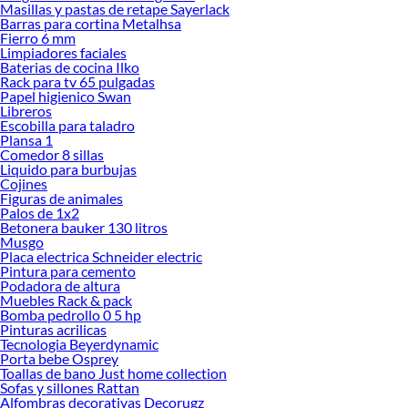
Masillas y pastas de retape Sayerlack
Barras para cortina Metalhsa
Fierro 6 mm
Limpiadores faciales
Baterias de cocina Ilko
Rack para tv 65 pulgadas
Papel higienico Swan
Libreros
Escobilla para taladro
Plansa 1
Comedor 8 sillas
Liquido para burbujas
Cojines
Figuras de animales
Palos de 1x2
Betonera bauker 130 litros
Musgo
Placa electrica Schneider electric
Pintura para cemento
Podadora de altura
Muebles Rack & pack
Bomba pedrollo 0 5 hp
Pinturas acrilicas
Tecnologia Beyerdynamic
Porta bebe Osprey
Toallas de bano Just home collection
Sofas y sillones Rattan
Alfombras decorativas Decorugz