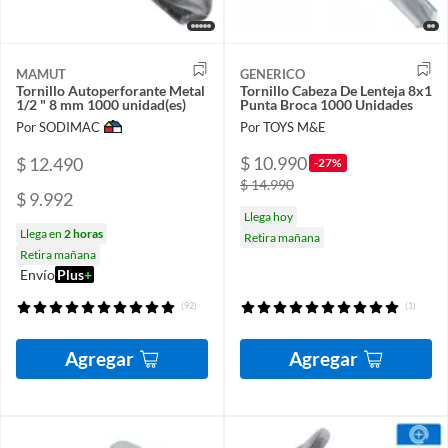
MAMUT
GENERICO
Tornillo Autoperforante Metal
Tornillo Cabeza De Lenteja 8x1
1/2 " 8 mm 1000 unidad(es)
Punta Broca 1000 Unidades
Por SODIMAC
Por TOYS M&E
$ 10.990
$ 12.490
-27%
$ 14.990
$ 9.992
Llega hoy
Llega en
2 horas
Retira mañana
Retira mañana
Envío
Plus
+
(92)
(1)
Agregar
Agregar