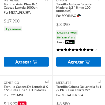
METALFER
DIMAFI
Tornillo Auto Pfina 8x1
Tornillo Autoperforante
Cabeza Lenteja 1000un
Madera 1/2 " 8 mm 100
unidad(es)
Por METALFER SPA
Por SODIMAC
$ 17.900
$ 3.390
Llega mañana
Llega en
2 horas
Retira mañana
Envío
Plus
+
(9)
Agregar
Agregar
GENERICO
METALFER
Tornillo Cabeza De Lenteja 8 X
Tornillo Cabeza De Lenteja 8x1
1/2 Punta Fina 100 Unidades
/2 Pb 500un Oferta 2x1
Por TOYS M&E
Por METALFER SPA
$ 1.990
$ 8.580
-33%