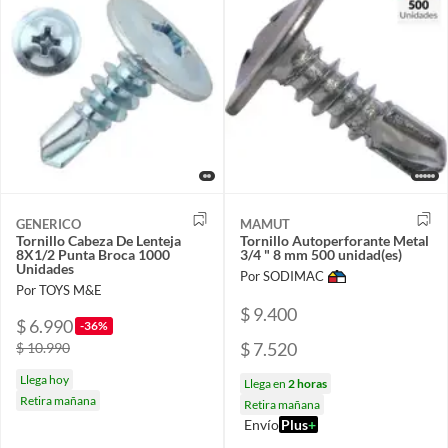
GENERICO
MAMUT
Tornillo Cabeza De Lenteja
Tornillo Autoperforante Metal
8X1/2 Punta Broca 1000
3/4 " 8 mm 500 unidad(es)
Unidades
Por SODIMAC
Por TOYS M&E
$ 9.400
$ 6.990
-36%
$ 7.520
$ 10.990
Llega hoy
Llega en
2 horas
Retira mañana
Retira mañana
Envío
Plus
+