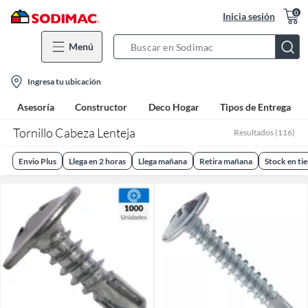
0
Inicia sesión
Menú
Search
Bar
location-
Ingresa tu ubicación
icon
Asesoría
Constructor
Deco Hogar
Tipos de Entrega
Tornillo Cabeza Lenteja
Resultados
(
116
)
Envio Plus
Llega en 2 horas
Llega mañana
Retira mañana
Stock en ti